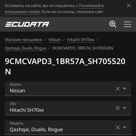
Оставаясь на сайте, вы соглашаетесь с
Политикой в
отношении cookie
. Если не согласны, покиньте сайт.
Магазин прошивок
/
Nissan
/
Hitachi SH70xx
/
Qashqai, Dualis, Rogue
/
9CMCVAPD3_1BR57A_SH705520N
9CMCVAPD3_1BR57A_SH705520
N
Марка
Acura
ЭБУ
Alfa Romeo
Bosch EDC16CP33
Модель
ATLAS
Bosch EDC17C84