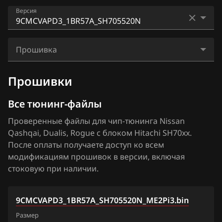
Audi
AD
Версия
Bosch MD1CS006
BAIC
Almera N16+ (Classic)
Bosch ME17.9.51
2JCS1PD5_13ZB2A_SH705828N
BAW
Altima
Прошивка
Bosch ME7.9.20
2JCS62D8_13ZB6A_SH705828N
Bentley
Armada
9CMCVAPD3_1BR57A_SH705520N_ME2Pi3.bin
Denso SH7059
Прошивки
2XH1K19BDF1_1BB97D_SH705828N
BMW
Bluebird
Hitachi SH70xx
2XHK19BDF_1BB97A_SH705828N
Все тюнинг-файлы
Brilliance
Cima
Hitachi SH7253xx
2XHK19BDF1_1BB84A_SH705828N
Проверенные файлы для чип-тюнинга Nissan
BYD
Cube
Qashqai, Dualis, Rogue с блоком Hitachi SH70xx.
Hitachi SH7254xx
2XHK19BDF1_1BB95B_SH705828N
Cadillac
После оплаты получаете доступ ко всем
Elgrand
Mitsubishi Melco MH8115F
модификациям прошивок в версии, включая
2XHK19BDF1_1BB95D_SH705828N
Changan
Frontier
стоковую при наличии.
Mitsubishi Melco SH7058
2XHK19BDF1_1BB97B_SH705828N
Chenglong
Fuga
Siemens EMS 3120
2XHK19BDF1_1BB97D_SH705828N
9CMCVAPD3_1BR57A_SH705520N_ME2Pi3.bin
Chery
Juke 1.6 Turbo 190hp
Siemens EMS 3125
Размер
4CMC81PDG_1BZ10A_SH705520N