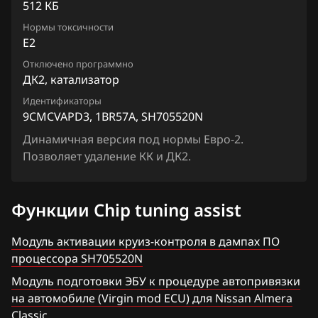
Chevrolet
Juke 1.6 VVTi
512 КБ
Siemens EMS 3132, 3134
4CMC81PDG_1JD04A_SH705520N
Chrysler
Нормы токсичности
Lafesta
E2
Siemens EMS 3155
4CMCB1PDM_1BZ14A_SH705520N
Citroen
Liberty
Отключено программно
Siemens EMS 3160
4CMCB1PDM_1BZ16A_SH705520N
ДК2, катализатор
Dacia
Maxima
Siemens SID 301
Идентификаторы
4CMCB1PDM_1BZ20A_SH705520N
Daewoo
9CMCVAPD3, 1BR57A, SH705520N
Micra, March
Siemens SID 310
4CMCB1PDM_1BZ22A_SH705520N
Динамичная версия под нормы Евро-2.
DAF
Murano
Позволяет удаление КК и ДК2.
4CMCB1PDM_1BZ23A_SH705520N
Derways
Note
4CMCB1PDM_1BZ24A_SH705520N
Dodge
NV200
Функции Chip tuning assist
4CMCB1PDM_1BZ25A_SH705520N
Dongfeng
Pathfinder
Модуль активации круиз-контроля в дампах ПО
4CMCB1PDM_1BZ26A_SH705520N
Exeed
процессора SH705520N
Patrol, Safari
4CMCB1PDM_1BZ27A_SH705520N
Модуль подготовки ЭБУ к процедуре автопривязки
Extreme moto
Presage
на автомобиле (Virgin mod ECU) для Nissan Almera
4CMCB1PDM_1BZ28A_SH705520N
FAW
Classic