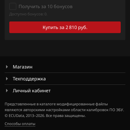
Siemens Sim32
Получить за 10 бонусов
Ford
Доступно бонусов: 0.
Valeo V40 (Sagem S3000 CAN)
Forthing
Купить за 2 810 руб.
Foton
GAC
Geely
Магазин
Genesis
Техподдержка
GMC
Личный кабинет
Great Wall
Groz
Представленные в каталоге модифицированные файлы
являются авторскими настройками области калибровок ПО ЭБУ.
Haima
© ECUData, 2013–2026. Все права защищены.
Способы оплаты
Haval