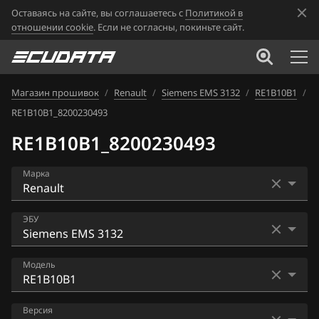
Оставаясь на сайте, вы соглашаетесь с
Политикой в
отношении cookie
. Если не согласны, покиньте сайт.
Магазин прошивок
/
Renault
/
Siemens EMS 3132
/
RE1B10B1
/
RE1B10B1_8200230493
RE1B10B1_8200230493
Марка
Acura
ЭБУ
Alfa Romeo
Bosch EDC16CP33
Модель
ATLAS
Bosch EDC17C11
Audi
RE031031
Версия
Bosch EDC17C42