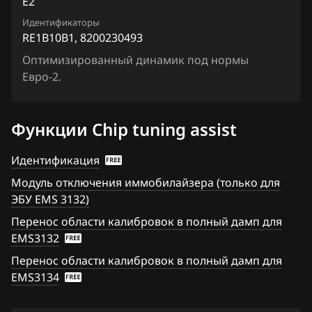
E2
Chrysler
RE1F00F0
Siemens EMS 3134
Идентификаторы
Citroen
RE1B10B1, 8200230493
Siemens EMS 3140
Dacia
Оптимизированный динамик под нормы
Siemens EMS 3150
Евро-2.
Daewoo
Siemens EMS 3155
DAF
Функции Chip tuning assist
Siemens EMS 3160
Derways
Идентификация
Siemens EMS 3161
Dodge
Модуль отключения иммобилайзера (только для
Siemens SID 301
ЭБУ EMS 3132)
Dongfeng
Siemens SID 305
Перенос области калибровок в полный дамп для
Exeed
EMS3132
Siemens SID 306
Extreme moto
Перенос области калибровок в полный дамп для
Siemens SID 310
EMS3134
FAW
Siemens SID 321
Fiat