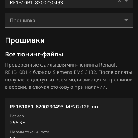
BAIC
RE043043
Bosch EDC17C84
RE1B10B1_8200230493
BAW
RE043044
Прошивка
Bosch MD1CS006
Bentley
RE0A20A2
RE1B10B1_8200230493_ME2Gi12F.bin
Bosch MD1CS016
Прошивки
BMW
RE188088
Hitachi SH70xx
Все тюнинг-файлы
Brilliance
RE193093
Hitachi SH7253xx
Проверенные файлы для чип-тюнинга Renault
BYD
RE1A10A0
RE1B10B1 с блоком Siemens EMS 3132. После оплаты
Sagem S3000
Cadillac
получаете доступ ко всем модификациям прошивок
RE1A30A3
Siemens EMS 3110
в версии, включая стоковую при наличии.
Changan
RE1B10B1
Siemens EMS 3120
Chenglong
RE1CA0CA
RE1B10B1_8200230493_ME2Gi12F.bin
Siemens EMS 3125
Chery
Размер
RE1D20D2
Siemens EMS 3130
256 КБ
Chevrolet
RE1D30D3
Нормы токсичности
Siemens EMS 3132