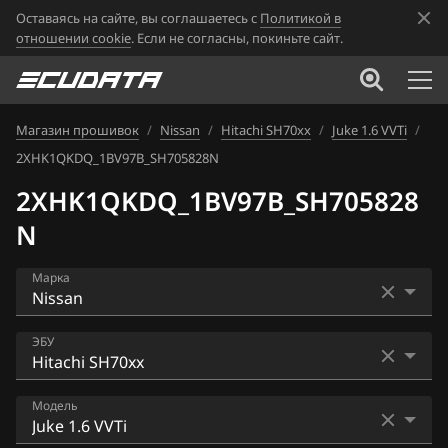
Оставаясь на сайте, вы соглашаетесь с
Политикой в
отношении cookie
. Если не согласны, покиньте сайт.
Магазин прошивок
/
Nissan
/
Hitachi SH70xx
/
Juke 1.6 VVTi
/
2XHK1QKDQ_1BV97B_SH705828N
2XHK1QKDQ_1BV97B_SH705828
N
Марка
Acura
ЭБУ
Alfa Romeo
Bosch EDC16CP33
Модель
ATLAS
Bosch EDC17C84