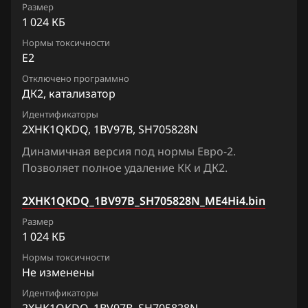
Chevrolet
Juke 1.6 VVTi
Размер
Siemens EMS 3132, 3134
2XHK19BDF1_11KA9C_SH705828N
1 024 КБ
Chrysler
Lafesta
Siemens EMS 3155
Нормы токсичности
2XHK19BDF1_11KE6B_SH705828N
Citroen
E2
Liberty
Siemens EMS 3160
2XHK19BDF1_11KE6C_SH705828N
Отключено программно
Dacia
Maxima
ДК2, катализатор
Siemens SID 301
2XHK19BDF1_11KE9C_SH705828N
Daewoo
Micra, March
Идентификаторы
Siemens SID 310
2XHK1QKDQ, 1BV97B, SH705828N
2XHK19BDF1_1BR15A_SH705828N
DAF
Murano
Динамичная версия под нормы Евро-2.
2XHK1QKDQ_1BV95B_SH705828N
Derways
Позволяет полное удаление КК и ДК2.
Note
2XHK1QKDQ_1BV97B_SH705828N
Dodge
NV200
2XHK1QKDQ_1BV97B_SH705828N_ME4Hi4.bin
2XHK1YXDW1_1HX95C_SH705828N
Dongfeng
Размер
Pathfinder
1 024 КБ
Exeed
Patrol, Safari
Нормы токсичности
Не изменены
Extreme moto
Presage
Идентификаторы
FAW