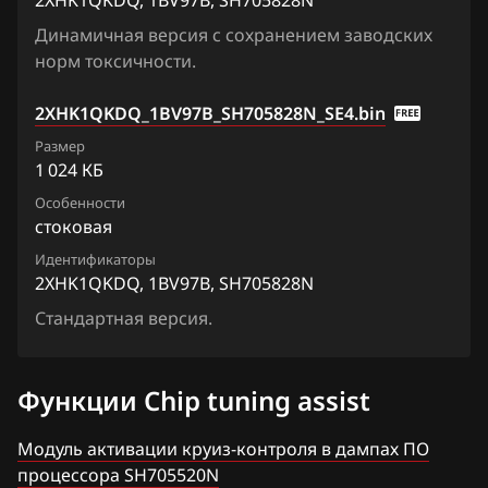
Primera
2XHK1QKDQ, 1BV97B, SH705828N
Fiat
Динамичная версия с сохранением заводских
Qashqai, Dualis, Rogue
норм токсичности.
Ford
Quest
2XHK1QKDQ_1BV97B_SH705828N_SE4.bin
Forthing
Sentra
Размер
Foton
1 024 КБ
Serena
Особенности
GAC
Skyline
стоковая
Geely
Stagea
Идентификаторы
2XHK1QKDQ, 1BV97B, SH705828N
Genesis
Sunny
Стандартная версия.
GMC
Teana (J31)
Great Wall
Teana (J32)
Функции Chip tuning assist
Groz
Teana (L33)
Модуль активации круиз-контроля в дампах ПО
Haima
процессора SH705520N
Tiida