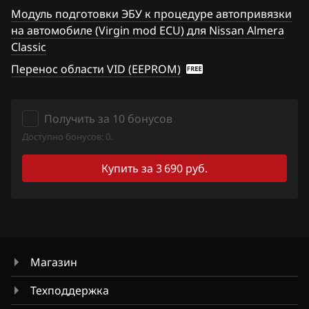
Модуль подготовки ЭБУ к процедуре автопривязки
Haval
Tiida 1.6 Turbo 190hp
на автомобиле (Virgin mod ECU) для Nissan Almera
Hawtai
Classic
Titan
Перенос области VID (EEPROM)
Honda
Versa Note
Hongqi
Wingroad
Получить за 10 бонусов
Howo
X-Trail 2.0
Доступно бонусов: 0.
Hummer
X-Trail 2.5
Купить за 3 690 руб.
Hyundai
Xterra
Infiniti
Z350
Iran Khodro
Z370
Магазин
Isuzu
Техподдержка
Iveco