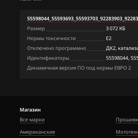
ACDelco 5 (E98)
BAW
Bosch MED9.6.1
55598044_55593693_55593703_92283903_9228
Bentley
Размер
3 072 КБ
Delphi MR140 (
BMW
Нормы токсичности
E2
Delphi MT80
Brilliance
Отключено программно
ДК2, катализ
Delphi MT80 im
Идентификаторы
55598044, 55
BYD
Delphi MT80.1
Динамичная версия ПО под нормы ЕВРО 2
Cadillac
Delphi MT80.1 
Changan
Siemens Sim2K
Chenglong
Siemens Sim2K
Chery
Магазин
Siemens Simtec 
Все марки
Прошивк
Chevrolet
Sirius D3x, D4x,
Американские
Мототех
Chrysler