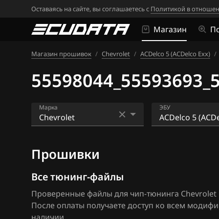
Оставаясь на сайте, вы соглашаетесь с
Политикой в отношен
Магазин
П
Магазин прошивок
/
Chevrolet
/
ACDelco 5 (ACDelco Exx)
/
55598044_55593693_
Марка
ЭБУ
Acura
ACDelco 5 (ACDe
Прошивки
Alfa Romeo
ACDelco 5 (E80 
(2015+)
ATLAS
Все тюнинг-файлы
ACDelco 5 (E82)
Проверенные файлы для чип-тюнинга Chevrolet Cr
Audi
После оплаты получаете доступ ко всем модиф
ACDelco 5 (E92)
BAIC
наличии.