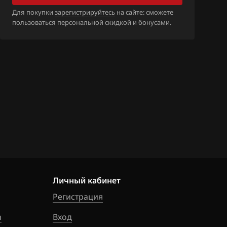
_55583224_555
Для покупки
зарегистрируйтесь
на сайте: сможете
583222_555832
пользоваться персональной скидкой и бонусами.
_55587341_555
587121_555871
_55591232_555
591230_555912
_55591232_555
598656_555986
Личный кабинет
_55592933_555
275429_555942
Регистрация
m
Вход
_55592933_555