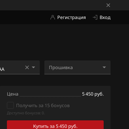
Регистрация
Вход
Прошивка
AE
68026715AA_SE2.bin
AA
Цена
5 450 руб.
AH
Получить за 15 бонусов
Доступно бонусов: 0.
Купить за 5 450 руб.