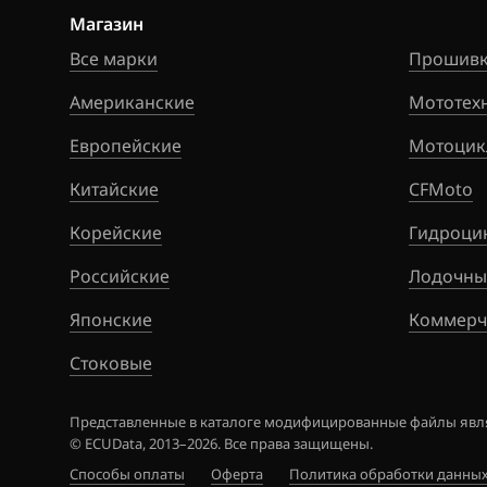
Магазин
Citroen
Все марки
Прошивк
Dacia
Американские
Мототех
Daewoo
Европейские
Мотоцик
DAF
Китайские
CFMoto
Derways
Корейские
Гидроци
Dodge
Российские
Лодочны
Dongfeng
Японские
Коммерч
Exeed
Стоковые
Extreme moto
FAW
Представленные в каталоге модифицированные файлы явля
© ECUData, 2013–2026. Все права защищены.
Fiat
Способы оплаты
Оферта
Политика обработки данны