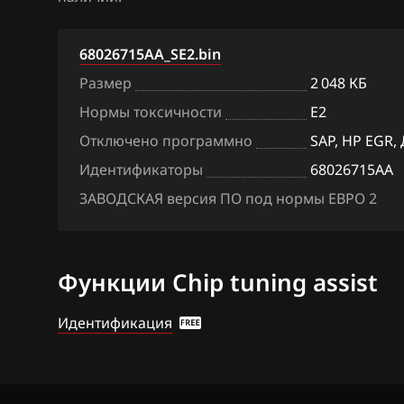
BAW
Siemens Sim90
68026715AA_SE2.bin
Bentley
Размер
2 048 КБ
BMW
Нормы токсичности
E2
Brilliance
Отключено программно
SAP, HP EGR,
Идентификаторы
68026715AA
BYD
ЗАВОДСКАЯ версия ПО под нормы ЕВРО 2
Cadillac
Changan
Функции Chip tuning assist
Chenglong
Chery
Идентификация
Chevrolet
Chrysler