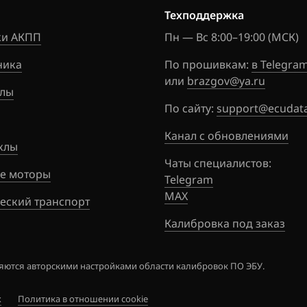
Техподдержка
и АКПП
Пн — Вс 8:00–19:00 (МСК)
ника
По прошивкам:
в Telegra
или
brazgov@ya.ru
лы
По сайту:
support@ecudata
Канал с обновлениями
клы
Чаты специалистов:
е моторы
Telegram
MAX
еский транспорт
Калибровка под заказ
ются авторскими настройками области калибровок ПО ЭБУ.
х
Политика в отношении cookie