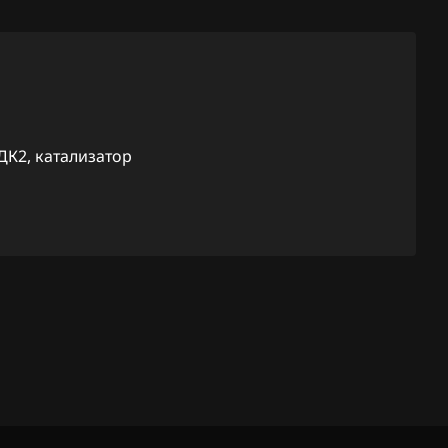
E
Liberty
Wrangler
 ДК2, катализатор