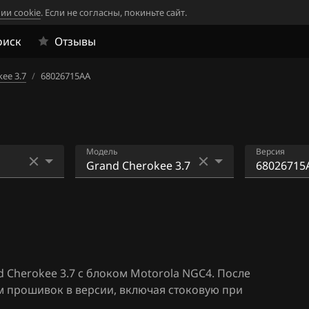
ии cookie
. Если не согласны, покиньте сайт.
оиск
Отзывы
ee 3.7
/
68026715AA
Модель
Версия
Commander
05094636
Grand Cherokee 3.7
68026715
A
Grand Cherokee 4.7
68044705
 Cherokee 3.7 с блоком Motorola NGC4. После
Grand Cherokee 5.7
м прошивок в версии, включая стоковую при
Grand Cherokee 6.1