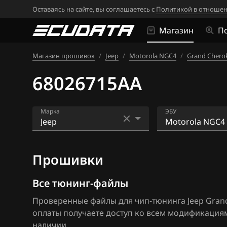
Оставаясь на сайте, вы соглашаетесь с
Политикой в отношен
Магазин
П
Магазин прошивок
/
Jeep
/
Motorola NGC4
/
Grand Cherok
68026715AA
Марка
ЭБУ
Acura
Motorola NGC3
Прошивки
Alfa Romeo
Motorola NGC4
ATLAS
Motorola NGC4
Все тюнинг-файлы
Проверенные файлы для чип-тюнинга Jeep Grand
Audi
Siemens GPEC2
оплаты получаете доступ ко всем модификация
BAIC
Siemens GPEC3
наличии.