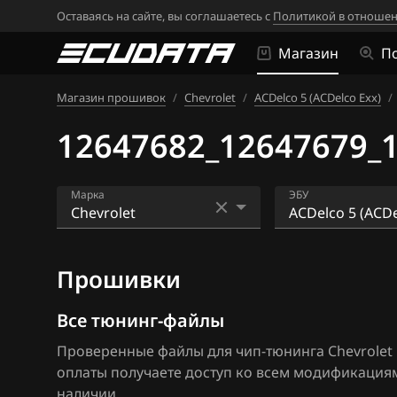
Оставаясь на сайте, вы соглашаетесь с
Политикой в отношен
Магазин
П
Магазин прошивок
/
Chevrolet
/
ACDelco 5 (ACDelco Exx)
/
12647682_12647679_
Марка
ЭБУ
Acura
ACDelco 5 (ACDe
Прошивки
Alfa Romeo
ACDelco 5 (E80 
(2015+)
ATLAS
Все тюнинг-файлы
ACDelco 5 (E82)
Проверенные файлы для чип-тюнинга Chevrolet Eq
Audi
оплаты получаете доступ ко всем модификация
ACDelco 5 (E92)
BAIC
наличии.