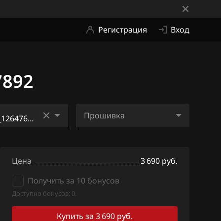
Регистрация
Вход
7892
Прошивка
_12637532_126
12647682_12647679_126
639845_126375
47687_12657898_126578
Цена
92_ME2Qi4.bin
3 690 руб.
_12637532_126
Получить за 10 бонусов
657144_126696
Доступно бонусов: 0.
Купить за 3 690 руб.