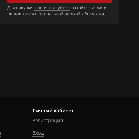
_12642575_126
Для покупки
зарегистрируйтесь
на сайте: сможете
642573_126452
пользоваться персональной скидкой и бонусами.
_12642575_126
657151_126571
_12646708_126
655235_126563
_12647679_126
657898_126578
Личный кабинет
_12660547_126
660543_126605
Регистрация
m
Вход
_12673030_126