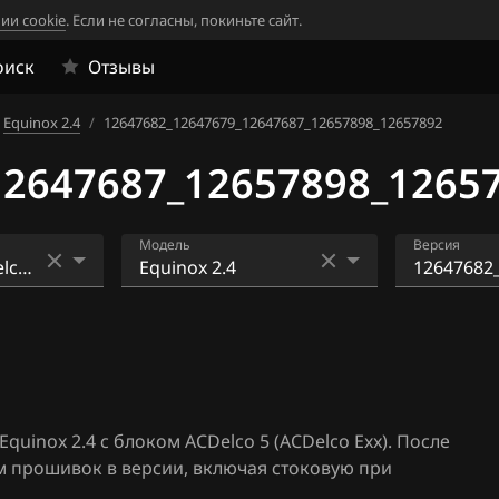
ии cookie
. Если не согласны, покиньте сайт.
оиск
Отзывы
Equinox 2.4
/
12647682_12647679_12647687_12657898_12657892
12647687_12657898_1265
Модель
Версия
lco Exx)
Avalanche 5.3
12637535
37537_12
Gen2)
Aveo 1.2 86hp
22
Aveo 1.6 115hp
12637535
 (2015+)
37537_12
uinox 2.4 с блоком ACDelco 5 (ACDelco Exx). После
Camaro 3.6
81
м прошивок в версии, включая стоковую при
 (2015+)
Captiva (C-140) 2.4 167hp