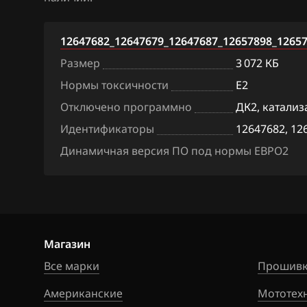
ACDelco 5 (E98)
BAW
Bosch MED9.6.1
12647682_12647679_12647687_12657898_1265
Bentley
Размер
3 072 КБ
Delphi MR140 (
BMW
Нормы токсичности
E2
Delphi MT80
Brilliance
Отключено программно
ДК2, катализ
Delphi MT80 im
Идентификаторы
12647682, 12
BYD
Delphi MT80.1
Динамичная версия ПО под нормы ЕВРО2
Cadillac
Delphi MT80.1 
Changan
Siemens Sim2K
Chenglong
Siemens Sim2K
Chery
Магазин
Siemens Simtec 
Все марки
Прошивк
Chevrolet
Sirius D3x, D4x,
Американские
Мототех
Chrysler