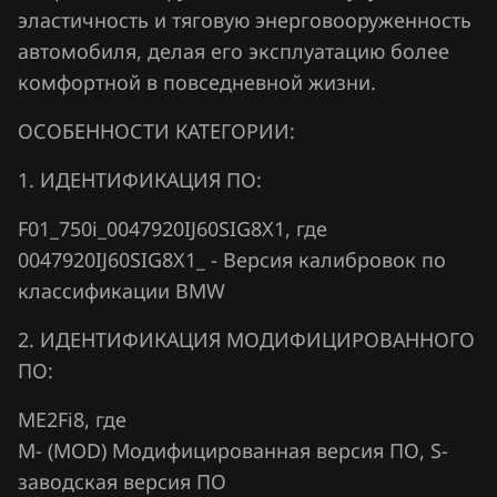
Fiat
эластичность и тяговую энерговооруженность
Bosch MG1 (MG1CS201)
Ford
автомобиля, делая его эксплуатацию более
Siemens MS42
комфортной в повседневной жизни.
Forthing
Siemens MS43
ОСОБЕННОСТИ КАТЕГОРИИ:
Foton
Siemens MS45.x
1. ИДЕНТИФИКАЦИЯ ПО:
GAC
Siemens MSD80.x (81.x, 83.x)
Geely
F01_750i_0047920IJ60SIG8X1, где
Siemens MSD85.x
0047920IJ60SIG8X1_ - Версия калибровок по
Genesis
классификации BMW
Siemens MSD87.x
GMC
2. ИДЕНТИФИКАЦИЯ МОДИФИЦИРОВАННОГО
Siemens MSV7x
Great Wall
ПО:
Siemens MSV8x
Groz
ME2Fi8, где
Siemens MSV90
Haima
М- (MOD) Модифицированная версия ПО, S-
заводская версия ПО
Haval