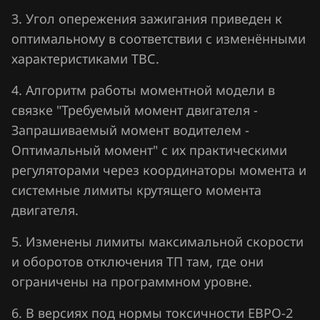
Lifan
3. Угол опережения зажигания приведен к
оптимальному в соответствии с изменёнными
Lincoln
характеристиками ТВС.
Livan
4. Алгоритм работы моментной модели в
Luxgen
связке "Требуемый момент двигателя -
MAN
Запрашиваемый момент водителем -
Оптимальный момент" с их практическими
Maserati
регуляторами через координаторы момента и
Mazda
системные лимиты крутящего момента
двигателя.
Mercedes-Benz
5. Изменены лимиты максимальной скорости
MG
и оборотов отключения ТП там, где они
Mini
ограничены на программном уровне.
Mitsubishi
6. В версиях под нормы токсичности ЕВРО-2