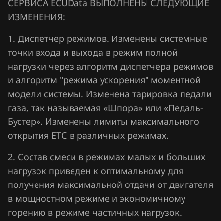
СЕРВИСА ECUData ВЫПОЛНЕНЫ СЛЕДУЮЩИЕ
Jaecoo
ИЗМЕНЕНИЯ:
Jaguar
1. Диспетчер режимов. Изменены системные
точки входа и выхода в режим полной
Jeep
нагрузки через алгоритм диспетчера режимов
Jetour
и алгоритм "режима ускорения" моментной
Kaiyi
модели системы. Изменена тарировка педали
газа, так называемая «Шпора» или «Педаль-
Kia
Бустер». Изменены лимиты максимального
King Long
открытия ЕТС в различных режимах.
KYC
2. Состав смеси в режимах малых и больших
нагрузок приведен к оптимальному для
Lancia
получения максимальной отдачи от двигателя
Land Rover
в мощностном режиме и экономичному
Lexus
горению в режиме частичных нагрузок.