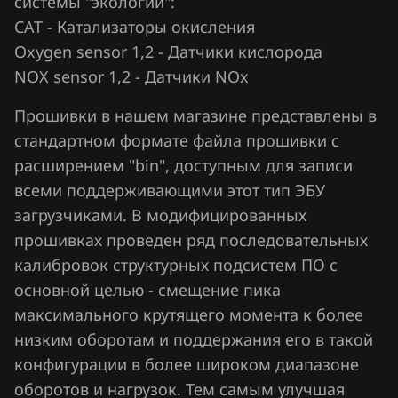
системы "экологии":
Chrysler
CAT - Катализаторы окисления
Bosch ME7.2.x
Citroen
Oxygen sensor 1,2 - Датчики кислорода
Bosch ME9.2
NOX sensor 1,2 - Датчики NOx
Dacia
Bosch ME9.2.1
Прошивки в нашем магазине представлены в
Daewoo
Bosch ME9.2.2
стандартном формате файла прошивки с
DAF
расширением "bin", доступным для записи
Bosch MEV17.4.6
Derways
всеми поддерживающими этот тип ЭБУ
Bosch MEV9.2
загрузчиками. В модифицированных
Dodge
прошивках проведен ряд последовательных
Bosch MEV9.2.2
Dongfeng
калибровок структурных подсистем ПО с
Bosch MEV9.4.6
основной целью - смещение пика
Exeed
максимального крутящего момента к более
Bosch MEVD17.2.x
Extreme moto
низким оборотам и поддержания его в такой
Bosch MEVD17.8.4
конфигурации в более широком диапазоне
FAW
Bosch MG1 (MG1CS003)
оборотов и нагрузок. Тем самым улучшая