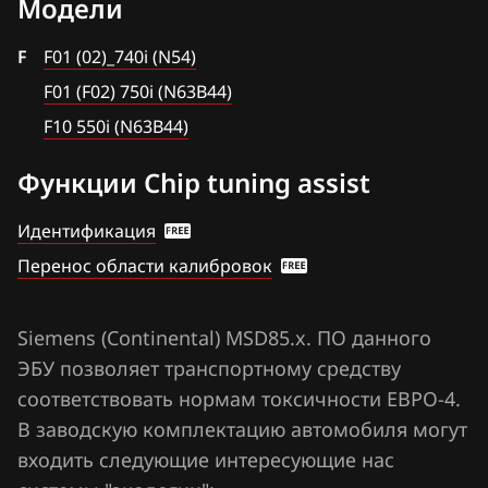
Модели
Bosch EDC17C50
BAIC
F01 (F02) 750i (N63B44)
Bosch EDC17C56
F
F01 (02)_740i (N54)
BAW
F10 550i (N63B44)
Bosch EDC17C76
F01 (F02) 750i (N63B44)
Bentley
F10 550i (N63B44)
Bosch EDC17CP02
BMW
Функции Chip tuning assist
Bosch EDC17CP09
Brilliance
Bosch EDC17CP45
Идентификация
BYD
Перенос области калибровок
Bosch MD1CP002
Cadillac
Bosch MD1CP032
Changan
Siemens (Continental) MSD85.x. ПО данного
Bosch MDG1 (MD1CS001)
ЭБУ позволяет транспортному средству
Chenglong
Bosch MDG1 (MDG1G 35UP)
соответствовать нормам токсичности ЕВРО-4.
Chery
В заводскую комплектацию автомобиля могут
Bosch MDG1 (MDG1G LK)
Chevrolet
входить следующие интересующие нас
Bosch ME(V)17.2.1