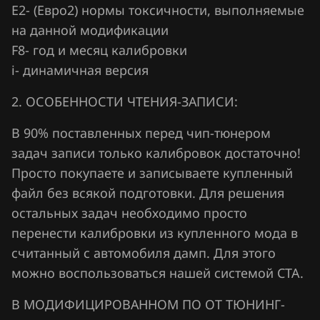
Е2- (Евро2) нормы токсичности, выполняемые
Hawtai
на данной модификации
F8- год и месяц калибровки
Honda
i- динамичная версия
Hongqi
2. ОСОБЕННОСТИ ЧТЕНИЯ-ЗАПИСИ:
Howo
В 90% поставленных перед чип-тюнером
Hummer
задач записи только калибровок достаточно!
Hyundai
Просто покупаете и записываете купленный
файл без всякой подготовки. Для решения
Infiniti
остальных задач необходимо просто
Iran Khodro
перенести калибровки из купленного мода в
считанный с автомобиля дамп. Для этого
Isuzu
можно воспользоваться нашей системой CTA.
Iveco
В МОДИФИЦИРОВАННОМ ПО ОТ ТЮНИНГ-
JAC