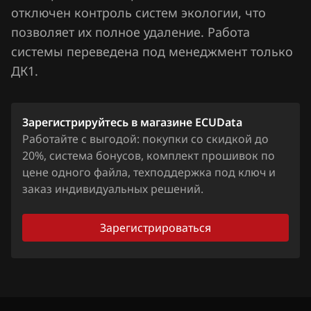
Nissan
отключен контроль систем экологии, что
позволяет их полное удаление. Работа
Omoda
системы переведена под менеджмент только
Opel
ДК1.
Peugeot
Porsche
Зарегистрируйтесь в магазине ECUData
Работайте с выгодой: покупки со скидкой до
Ravon
20%, система бонусов, комплект прошивок по
цене одного файла, техподдержка под ключ и
Renault
заказ индивидуальных решений.
Saab
Зарегистрироваться
Seat
SGMW
Shacman