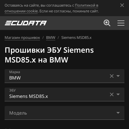
Оставаясь на сайте, вы соглашаетесь с
Политикой в
отношении cookie
. Если не согласны, покиньте сайт.
Магазин прошивок
/
BMW
/
Siemens MSD85.x
Прошивки ЭБУ Siemens
MSD85.x на BMW
Марка
Acura
ЭБУ
Alfa Romeo
Bosch EDC16CP35
ATLAS
Модель
Bosch EDC17C41
Audi
F01 (02)_740i (N54)