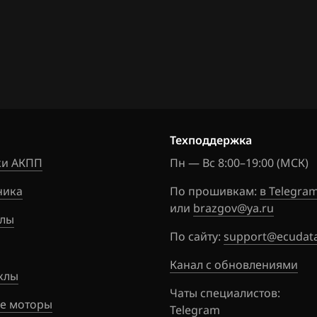
2
9
4
Техподдержка
03
и АКПП
Пн — Вс 8:00–19:00 (МСК)
.x
ника
По прошивкам:
в Telegra
или
brazgov@ya.ru
лы
По сайту:
support@ecudata
Канал с обновлениями
клы
Чаты специалистов:
е моторы
Telegram