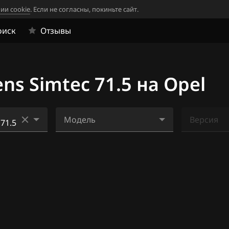
ии cookie
. Если не согласны, покиньте сайт.
оиск
Отзывы
s Simtec 71.5 на Opel
Модель
Версия
TEC-S)
Z18XE
Ничего н
5E)
lco Exx)
6