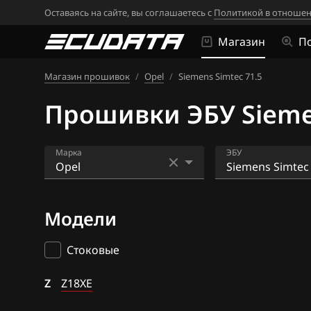
Оставаясь на сайте, вы соглашаетесь с
Политикой в отношен
Магазин
П
Магазин прошивок
/
Opel
/
Siemens Simtec 71.5
Прошивки ЭБУ Siemen
Марка
ЭБУ
Acura
ACDelco 2 (MUL
Модели
Alfa Romeo
ACDelco 3 (MT3
ATLAS
ACDelco 5 (ACDe
Стоковые
Audi
ACDelco 5 (E98)
Z
Z18XE
BAIC
Bosch EDC16C3