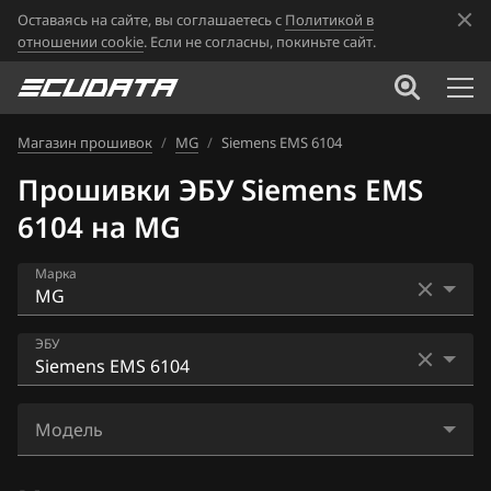
Оставаясь на сайте, вы соглашаетесь с
Политикой в
отношении cookie
. Если не согласны, покиньте сайт.
Магазин прошивок
/
MG
/
Siemens EMS 6104
Прошивки ЭБУ Siemens EMS
6104 на MG
Марка
Acura
ЭБУ
Alfa Romeo
Bosch ME7.8.x
ATLAS
Модель
Bosch MG1US028
Audi
550 1.8T 158hp