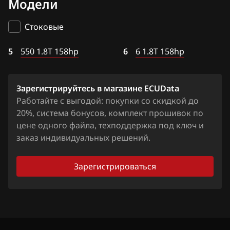
Модели
Siemens EMS 6104
BAIC
6 1.8T 158hp
Стоковые
BAW
5
Bentley
550 1.8T 158hp
6
6 1.8T 158hp
BMW
Зарегистрируйтесь в магазине ECUData
Brilliance
Работайте с выгодой: покупки со скидкой до
BYD
20%, система бонусов, комплект прошивок по
цене одного файла, техподдержка под ключ и
Cadillac
заказ индивидуальных решений.
Changan
Зарегистрироваться
Chenglong
Chery
Chevrolet