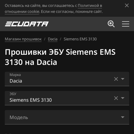
Оставаясь на сайте, вы соглашаетесь с
Политикой в
отношении cookie
. Если не согласны, покиньте сайт.
Магазин прошивок
/
Dacia
/
Siemens EMS 3130
Прошивки ЭБУ Siemens EMS
3130 на Dacia
Марка
Acura
ЭБУ
Alfa Romeo
Bosch MD1CS006
ATLAS
Модель
Siemens EMS 3120
Audi
Duster 1.6 102hp 145Nm