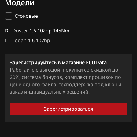
Модели
Siemens EMS 3125
BAIC
Logan 1.6 102hp
Siemens EMS 3130
Стоковые
BAW
Siemens Sim32
D
Bentley
Duster 1.6 102hp 145Nm
Valeo V42
L
Logan 1.6 102hp
BMW
Brilliance
Зарегистрируйтесь в магазине ECUData
BYD
Работайте с выгодой: покупки со скидкой до
20%, система бонусов, комплект прошивок по
Cadillac
цене одного файла, техподдержка под ключ и
Changan
заказ индивидуальных решений.
Chenglong
Зарегистрироваться
Chery
Chevrolet