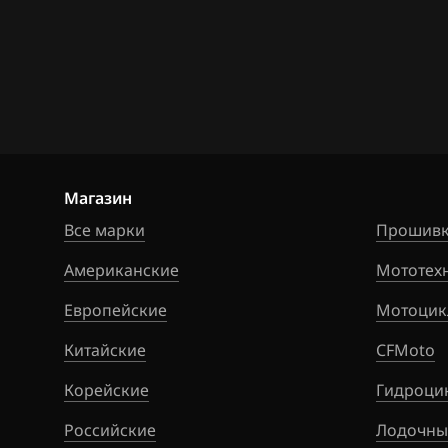
BAW
Bosch MG1CS2
Bentley
Siemens EMS 5
BMW
Brilliance
BYD
Магазин
Все марки
Cadillac
Прошивк
Американские
Changan
Мототех
Европейские
Chenglong
Мотоцик
Китайские
Chery
CFMoto
Корейские
Chevrolet
Гидроци
Российские
Chrysler
Лодочны