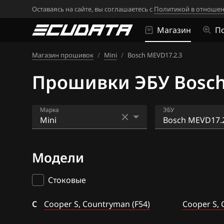
Оставаясь на сайте, вы соглашаетесь с
Политикой в отношен
Магазин
П
Магазин прошивок
/
Mini
/
Bosch MEVD17.2.3
Прошивки ЭБУ Bosch 
Марка
ЭБУ
Acura
Bosch MED17.2
Модели
Alfa Romeo
Bosch MEV17.2 
ATLAS
Bosch MEVD17.
Стоковые
Audi
Bosch MEVD17.
C
Cooper S, Countryman (F54)
Cooper S, 
BAIC
Bosch MEVD17.