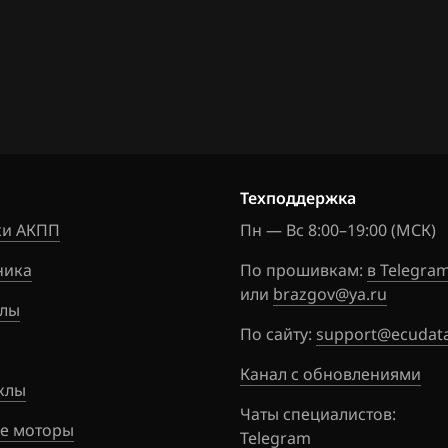
01
150
Техподдержка
и АКПП
Пн — Вс 8:00–19:00 (МСК)
ника
По прошивкам:
в Telegra
или
brazgov@ya.ru
лы
По сайту:
support@ecudata
Канал с обновлениями
клы
Чаты специалистов:
е моторы
Telegram