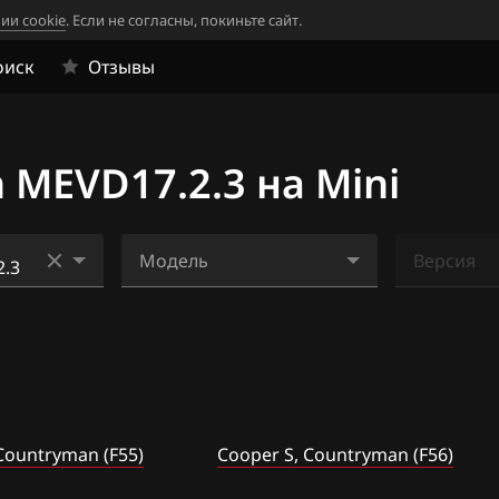
ии cookie
. Если не согласны, покиньте сайт.
оиск
Отзывы
MEVD17.2.3 на Mini
Модель
Версия
Cooper S, Countryman
Ничего н
(F54)
(2)
Cooper S, Countryman
2.2
(F55)
2.3
Cooper S, Countryman
Countryman (F55)
Cooper S, Countryman (F56)
(F56)
2.7