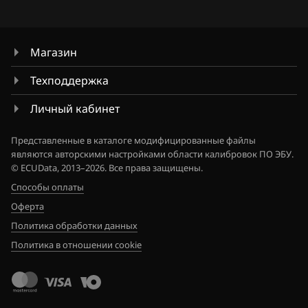
Chrysler
М86 CNG
Citroen
М86 ПО ВАЗ
Магазин
Dacia
М86 ПО Итэлма
Техподдержка
Daewoo
Я5.1.(x)
Личный кабинет
DAF
Я72
Представленные в каталоге модифицированные файлы
Derways
являются авторскими настройками области калибровок ПО ЭБУ.
Я72+
© ECUData, 2013–2026. Все права защищены.
Dodge
Способы оплаты
Dongfeng
Оферта
Политика обработки данных
Exeed
Политика в отношении cookie
Extreme moto
FAW