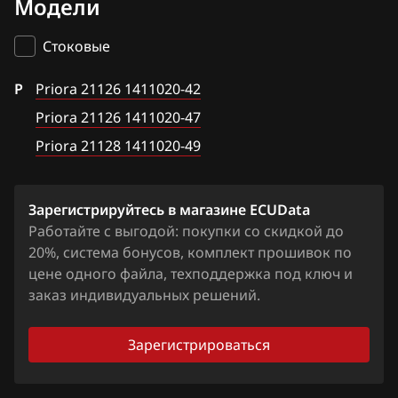
Модели
Bosch MP7.0H
BAIC
Priora 21126 1411020-47
Siemens EMS 3120
Стоковые
BAW
Priora 21128 1411020-49
Siemens EMS 3125
P
Bentley
Priora 21126 1411020-42
Siemens EMS 3132
Priora 21126 1411020-47
BMW
VS5.1.x
Priora 21128 1411020-49
Brilliance
М73
BYD
Зарегистрируйтесь в магазине ECUData
М74 (74.5)
Cadillac
Работайте с выгодой: покупки со скидкой до
М74.8(М74.8+)
20%, система бонусов, комплект прошивок по
Changan
цене одного файла, техподдержка под ключ и
М74.9 ПО Итэлма GBO (LPG Пропан-Бутан)
заказ индивидуальных решений.
Chenglong
М74.9(1) ПО Итэлма
Chery
Зарегистрироваться
М74М
Chevrolet
М75