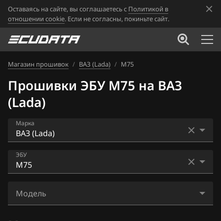
Оставаясь на сайте, вы соглашаетесь с
Политикой в
отношении cookie
. Если не согласны, покиньте сайт.
Магазин прошивок
/
ВАЗ (Lada)
/
М75
Прошивки ЭБУ М75 на ВАЗ
(Lada)
Марка
Acura
ЭБУ
Alfa Romeo
Bosch ME17.9.7
ATLAS
Модель
Bosch ME17.9.71
Audi
Priora 21126 1411020-42