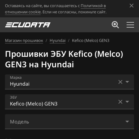
Оставаясь на сайте, вы соглашаетесь с
Политикой в
отношении cookie
. Если не согласны, покиньте сайт.
Магазин прошивок
/
Hyundai
/
Kefico (Melco) GEN3
Прошивки ЭБУ Kefico (Melco)
GEN3 на Hyundai
Марка
Acura
ЭБУ
Alfa Romeo
Bosch EDC17C53
ATLAS
Модель
Bosch EDC17C57
Audi
Sonata