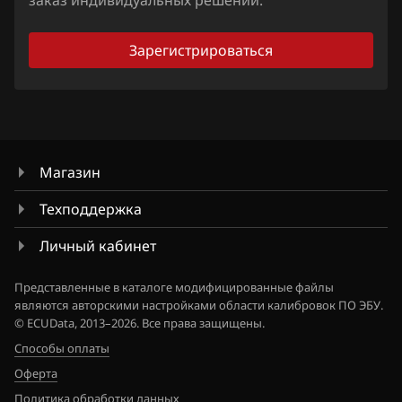
заказ индивидуальных решений.
Sitrak
Skoda
Зарегистрироваться
Smart
Sollers
SsangYong
Магазин
Subaru
Техподдержка
Suzuki
Личный кабинет
SWM
Представленные в каталоге модифицированные файлы
Tank
являются авторскими настройками области калибровок ПО ЭБУ.
© ECUData, 2013–2026. Все права защищены.
Tenet
Способы оплаты
Toyota
Оферта
Volkswagen
Политика обработки данных