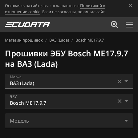
Оставаясь на сайте, вы соглашаетесь с
Политикой в
отношении cookie
. Если не согласны, покиньте сайт.
Магазин прошивок
/
ВАЗ (Lada)
/
Bosch ME17.9.7
Прошивки ЭБУ Bosch ME17.9.7
на ВАЗ (Lada)
Марка
Acura
ЭБУ
Alfa Romeo
Bosch ME17.9.7
ATLAS
Модель
Bosch ME17.9.71
Audi
11194-1411020-20