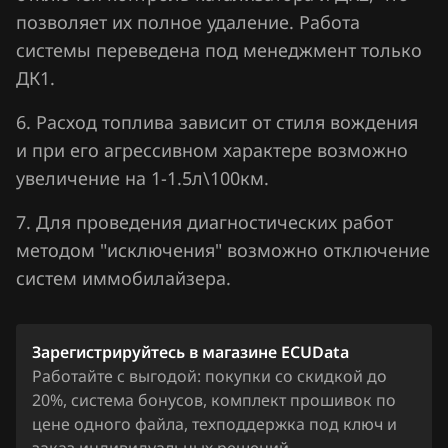
Nissan
позволяет их полное удаление. Работа
системы переведена под менеджмент только
Omoda
ДК1.
Opel
6. Расход топлива зависит от стиля вождения
Peugeot
и при его агрессивном характере возможно
Porsche
увеличение на 1-1.5л\100км.
Ravon
7. Для проведения диагностических работ
методом "исключения" возможно отключение
Renault
систем иммобилайзера.
Saab
Seat
Зарегистрируйтесь в магазине ECUData
SGMW
Работайте с выгодой: покупки со скидкой до
20%, система бонусов, комплект прошивок по
Shacman
цене одного файла, техподдержка под ключ и