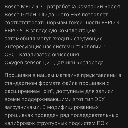
Chrysler
Bosch ME17.9.7 - разработка компании Robert
М86 CNG
Bosch GmbH. ПО данного ЭБУ позволяет
Citroen
М86 ПО ВАЗ
соответствовать нормам токсичности ЕВРО-4,
Dacia
ЕВРО-5. В заводскую комплектацию
М86 ПО Итэлма
Daewoo
автомобиля могут входить следующие
Я5.1.(x)
интересующие нас системы "экологии":
DAF
OSC - Катализатор окисления
Я72
Derways
Oxygen sensor 1,2 - Датчики кислорода
Я72+
Dodge
Прошивки в нашем магазине представлены в
стандартном формате файла прошивки с
Dongfeng
расширением "bin", доступным для записи
Exeed
всеми поддерживающими этот тип ЭБУ
Extreme moto
загрузчиками. В модифицированных
прошивках проведен ряд последовательных
FAW
калибровок структурных подсистем ПО с