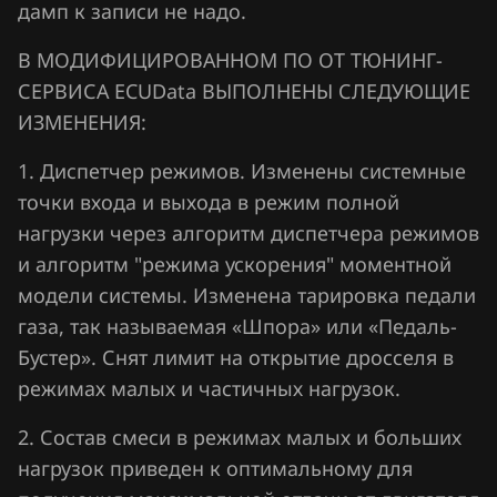
дамп к записи не надо.
Jaecoo
В МОДИФИЦИРОВАННОМ ПО ОТ ТЮНИНГ-
Jaguar
СЕРВИСА ECUData ВЫПОЛНЕНЫ СЛЕДУЮЩИЕ
Jeep
ИЗМЕНЕНИЯ:
Jetour
1. Диспетчер режимов. Изменены системные
точки входа и выхода в режим полной
Kaiyi
нагрузки через алгоритм диспетчера режимов
Kia
и алгоритм "режима ускорения" моментной
модели системы. Изменена тарировка педали
King Long
газа, так называемая «Шпора» или «Педаль-
KYC
Бустер». Снят лимит на открытие дросселя в
Lancia
режимах малых и частичных нагрузок.
Land Rover
2. Состав смеси в режимах малых и больших
нагрузок приведен к оптимальному для
Lexus