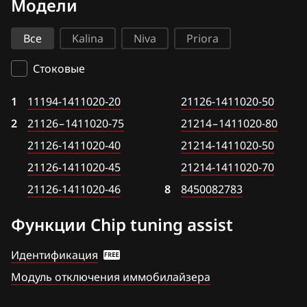
Модели
Bosch MP7.0H
BAIC
21126 – 1411020-75
Siemens EMS 3120
Все
Kalina
Niva
Priora
BAW
21126-1411020-40
Siemens EMS 3125
Bentley
Стоковые
21126-1411020-45
Siemens EMS 3132
BMW
1
21126-1411020-46
11194-1411020-20
21126-1411020-50
VS5.1.x
2
Brilliance
21126 – 1411020-75
21214 – 1411020-80
21126-1411020-50
М73
21126-1411020-40
21214-1411020-50
BYD
21214 – 1411020-80
М74 (74.5)
21126-1411020-45
21214-1411020-70
Cadillac
21214-1411020-50
21126-1411020-46
8
8450082783
М74.8(М74.8+)
Changan
21214-1411020-70
Функции Chip tuning assist
М74.9 ПО Итэлма GBO (LPG Пропан-Бутан)
Chenglong
8450082783
М74.9(1) ПО Итэлма
Идентификация
Chery
Модуль отключения иммобилайзера
М74М
Chevrolet
М75