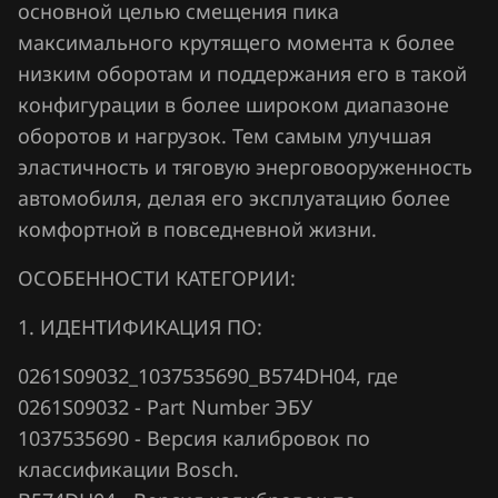
Fiat
основной целью смещения пика
максимального крутящего момента к более
Ford
низким оборотам и поддержания его в такой
Forthing
конфигурации в более широком диапазоне
оборотов и нагрузок. Тем самым улучшая
Foton
эластичность и тяговую энерговооруженность
GAC
автомобиля, делая его эксплуатацию более
Geely
комфортной в повседневной жизни.
Genesis
ОСОБЕННОСТИ КАТЕГОРИИ:
GMC
1. ИДЕНТИФИКАЦИЯ ПО:
Great Wall
0261S09032_1037535690_B574DH04, где
Groz
0261S09032 - Part Number ЭБУ
1037535690 - Версия калибровок по
Haima
классификации Bosch.
Haval