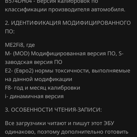
B574DH04 - Версия калибровок по
классификации производителя автомобиля.
Hawtai
2. ИДЕНТИФИКАЦИЯ МОДИФИЦИРОВАННОГО
Honda
ПО:
Hongqi
ME2Fi8, где
Howo
М- (MOD) Модифицированная версия ПО, S-
Hummer
заводская версия ПО
Е2- (Евро2) нормы токсичности, выполняемые
Hyundai
на данной модификации
Infiniti
F8- год и месяц калибровки
i- динамичная версия
Iran Khodro
Isuzu
3. ОСОБЕННОСТИ ЧТЕНИЯ-ЗАПИСИ:
Iveco
Все загрузчики читают и пишут этот ЭБУ
одинаково, поэтому дополнительно готовить
JAC