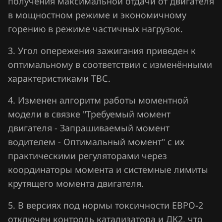
получения максимальной отдачи от двигателя
Lifan
в мощностном режиме и экономичному
горению в режиме частичных нагрузок.
Lincoln
Livan
3. Угол опережения зажигания приведен к
оптимальному в соответствии с изменёнными
Luxgen
характеристиками ТВС.
MAN
4. Изменен алгоритм работы моментной
Maserati
модели в связке "Требуемый момент
двигателя - Запрашиваемый момент
Mazda
водителем - Оптимальный момент" с их
Mercedes-Benz
практическими регуляторами через
MG
координаторы момента и системные лимиты
крутящего момента двигателя.
Mini
5. В версиях под нормы токсичности ЕВРО-2
Mitsubishi
отключен контроль катализатора и ДК2, что