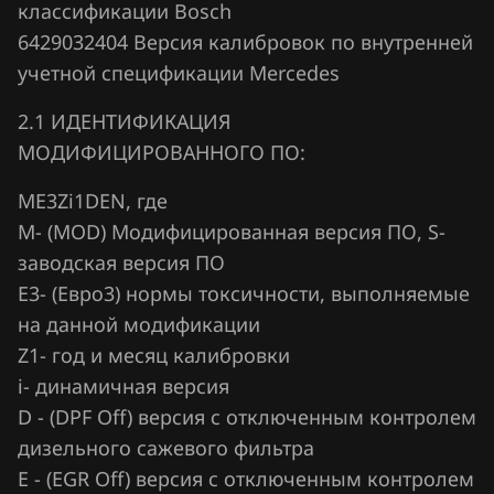
классификации Bosch
Hawtai
6429032404 Версия калибровок по внутренней
учетной спецификации Mercedes
Honda
2.1 ИДЕНТИФИКАЦИЯ
Hongqi
МОДИФИЦИРОВАННОГО ПО:
Howo
ME3Zi1DEN, где
Hummer
М- (MOD) Модифицированная версия ПО, S-
Hyundai
заводская версия ПО
Е3- (Евро3) нормы токсичности, выполняемые
Infiniti
на данной модификации
Iran Khodro
Z1- год и месяц калибровки
i- динамичная версия
Isuzu
D - (DPF Off) версия с отключенным контролем
Iveco
дизельного сажевого фильтра
E - (EGR Off) версия с отключенным контролем
JAC