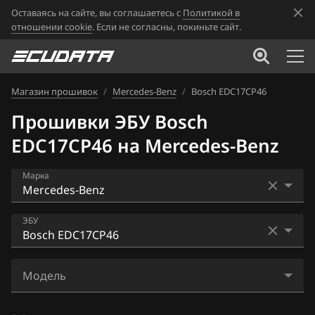
Оставаясь на сайте, вы соглашаетесь с
Политикой в
отношении cookie
. Если не согласны, покиньте сайт.
Магазин прошивок
/
Mercedes-Benz
/
Bosch EDC17CP46
Прошивки ЭБУ Bosch
EDC17CP46 на Mercedes-Benz
Марка
Acura
ЭБУ
Alfa Romeo
Bosch EDC16CP36
ATLAS
Модель
Bosch EDC17C66
Audi
GL350 (X166)