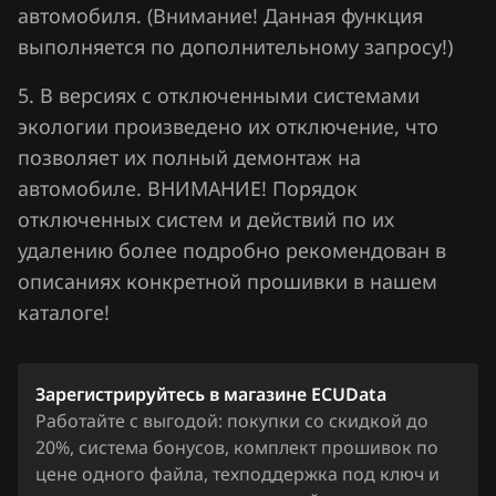
Nissan
автомобиля. (Внимание! Данная функция
выполняется по дополнительному запросу!)
Omoda
5. В версиях с отключенными системами
Opel
экологии произведено их отключение, что
Peugeot
позволяет их полный демонтаж на
автомобиле. ВНИМАНИЕ! Порядок
Porsche
отключенных систем и действий по их
Ravon
удалению более подробно рекомендован в
Renault
описаниях конкретной прошивки в нашем
каталоге!
Saab
Seat
Зарегистрируйтесь в магазине ECUData
SGMW
Работайте с выгодой: покупки со скидкой до
20%, система бонусов, комплект прошивок по
Shacman
цене одного файла, техподдержка под ключ и