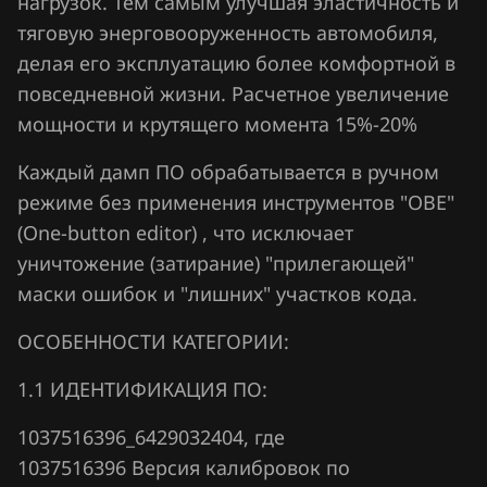
нагрузок. Тем самым улучшая эластичность и
Fiat
тяговую энерговооруженность автомобиля,
Ford
делая его эксплуатацию более комфортной в
Forthing
повседневной жизни. Расчетное увеличение
мощности и крутящего момента 15%-20%
Foton
Каждый дамп ПО обрабатывается в ручном
GAC
режиме без применения инструментов "OBE"
Geely
(One-button editor) , что исключает
уничтожение (затирание) "прилегающей"
Genesis
маски ошибок и "лишних" участков кода.
GMC
ОСОБЕННОСТИ КАТЕГОРИИ:
Great Wall
1.1 ИДЕНТИФИКАЦИЯ ПО:
Groz
1037516396_6429032404, где
Haima
1037516396 Версия калибровок по
Haval