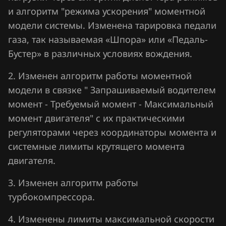
Lifan
и алгоритм "режима ускорения" моментной
модели системы. Изменена тарировка педали
Lincoln
газа, так называемая «Шпора» или «Педаль-
Livan
Бустер» в различных условиях вождения.
Luxgen
2. Изменен алгоритм работы моментной
модели в связке " Запрашиваемый водителем
MAN
момент - Требуемый момент - Максимальный
Maserati
момент двигателя" с их практическими
Mazda
регуляторами через координаторы момента и
системные лимиты крутящего момента
Mercedes-Benz
двигателя.
MG
3. Изменен алгоритм работы
Mini
турбокомпрессора.
Mitsubishi
4. Изменены лимиты максимальной скорости