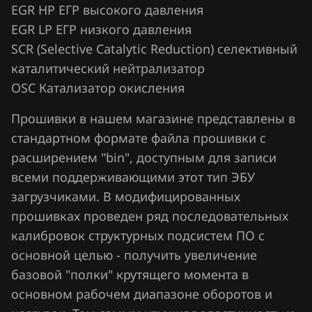
Chrysler
EGR HP ЕГР высокого давления
Siemens SID 310
EGR LP ЕГР низкого давления
Citroen
SCR (Selective Catalytic Reduction) селективный
Siemens Sim266
Dacia
каталитический нейтрализатор
Siemens Sim271
OSC Катализатор окисления
Daewoo
Siemens SIM4LE
Прошивки в нашем магазине представлены в
DAF
Siemens SIM4LKE
стандартном формате файла прошивки с
Derways
расширением "bin", доступным для записи
Dodge
всеми поддерживающими этот тип ЭБУ
загрузчиками. В модифицированных
Dongfeng
прошивках проведен ряд последовательных
Exeed
калибровок структурных подсистем ПО с
основной целью - получить увеличение
Extreme moto
базовой "полки" крутящего момента в
FAW
основном рабочем диапазоне оборотов и