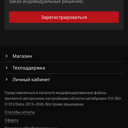
Sitrak
заказ индивидуальных решений.
Skoda
Зарегистрироваться
Smart
Sollers
SsangYong
Магазин
Subaru
Техподдержка
Suzuki
Личный кабинет
SWM
Tank
Представленные в каталоге модифицированные файлы
являются авторскими настройками области калибровок ПО ЭБУ.
Tenet
© ECUData, 2013–2026. Все права защищены.
Способы оплаты
Toyota
Оферта
Volkswagen