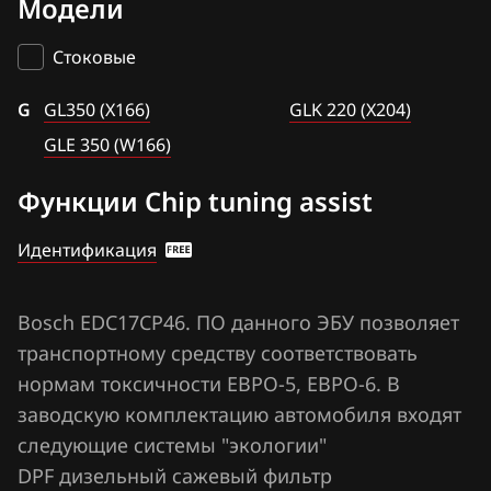
Модели
Bosch EDC17CP10
BAIC
GLE 350 (W166)
Bosch EDC17CP46
Стоковые
BAW
GLK 220 (X204)
Bosch EDC17CP57
G
Bentley
GL350 (X166)
GLK 220 (X204)
Bosch MD1CP001
GLE 350 (W166)
BMW
Bosch MD1CS006
Функции Chip tuning assist
Brilliance
Bosch ME(D)9.7
BYD
Идентификация
Bosch ME2.0 (1)
Cadillac
Bosch ME2.7
Bosch EDC17CP46. ПО данного ЭБУ позволяет
Changan
транспортному средству соответствовать
Bosch ME2.8
Chenglong
нормам токсичности ЕВРО-5, ЕВРО-6. В
Bosch MED17.7.x
заводскую комплектацию автомобиля входят
Chery
Delphi CRD2.x
следующие системы "экологии"
Chevrolet
DPF дизельный сажевый фильтр
Delphi CRD3.x