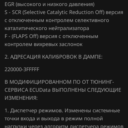
EGR (высокого и низкого давления)
Jaecoo
S - SCR (Selective Catalytic Reduction Off) версия
Jaguar
с отключенным контролем селективного
каталитического нейтрализатора
Jeep
F - (FLAPS Off) версия с отключенным
Jetour
контролем вихревых заслонок
Kaiyi
2. АДРЕСАЦИЯ КАЛИБРОВОК В ДАМПЕ:
Kia
220000-3FFFFF
King Long
В МОДИФИЦИРОВАННОМ ПО ОТ ТЮНИНГ-
KYC
СЕРВИСА ECUData ВЫПОЛНЕНЫ СЛЕДУЮЩИЕ
ИЗМЕНЕНИЯ:
Lancia
1. Диспетчер режимов. Изменены системные
Land Rover
точки входа и выхода в режим полной
Lexus
нагрузки через алгоритм диспетчера режимов