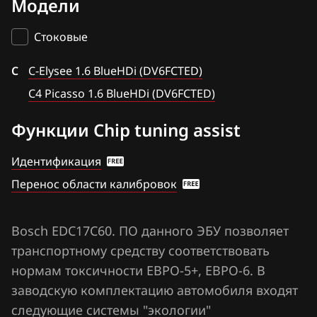
Модели
Bosch M7.4.x
BAIC
C4 Picasso 1.6 BlueHDi (DV6FCTED)
Bosch MD1CS003
Стоковые
BAW
Bosch ME7.4.x
C
Bentley
C-Elysee 1.6 BlueHDi (DV6FCTED)
Bosch ME7.9.5.x
C4 Picasso 1.6 BlueHDi (DV6FCTED)
BMW
Bosch MED17.4.2 (MEVD17.4.2)
Функции Chip tuning assist
Brilliance
Bosch MED17.4.4
BYD
Идентификация
Bosch MEV17.4.2
Перенос области калибровок
Cadillac
Delphi DCM6.2(x)
Changan
Delphi DCM7.1(x)
Bosch EDC17C60. ПО данного ЭБУ позволяет
Chenglong
транспортному средству соответствовать
Marelli IAW6LPxx
Chery
нормам токсичности ЕВРО-5+, ЕВРО-6. В
Siemens (Continental) SID807 EVO
заводскую комплектацию автомобиля входят
Chevrolet
следующие системы "экологии"
Valeo j34p