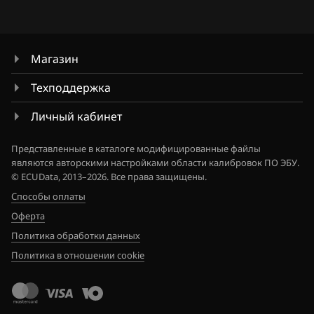
Sitrak
Skoda
Smart
Магазин
Sollers
Техподдержка
SsangYong
Личный кабинет
Subaru
Представленные в каталоге модифицированные файлы
являются авторскими настройками области калибровок ПО ЭБУ.
Suzuki
© ECUData, 2013–2026. Все права защищены.
Способы оплаты
SWM
Оферта
Tank
Политика обработки данных
Tenet
Политика в отношении cookie
Toyota
Volkswagen