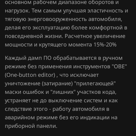
Fiat
основном рабочем диапазоне оборотов и
нагрузок. Тем самым улучшая эластичность и
Ford
тяговую энерговооруженность автомобиля,
Forthing
делая его эксплуатацию более комфортной в
повседневной жизни. Расчетное увеличение
Foton
мощности и крутящего момента 15%-20%
GAC
Каждый дамп ПО обрабатывается в ручном
Geely
режиме без применения инструментов "OBE"
Genesis
(One-button editor) , что исключает
уничтожение (затирание) "прилегающей"
GMC
маски ошибок и "лишних" участков кода,
Great Wall
устраняет не до выключение систем и как
следствие этого - работу автомобиля в
Groz
аварийном режиме без его индикации на
Haima
приборной панели.
Haval