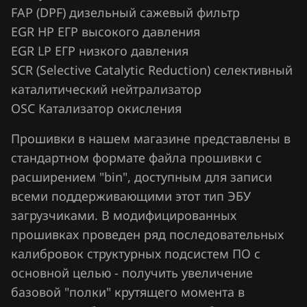
Chrysler
FAP (DPF) дизельный сажевый фильтр
Valeo V46 (VD46)
EGR HP ЕГР высокого давления
Citroen
EGR LP ЕГР низкого давления
Valeo VD56.1
Dacia
SCR (Selective Catalytic Reduction) селективный
каталитический нейтрализатор
Daewoo
OSC Катализатор окисления
DAF
Прошивки в нашем магазине представлены в
Derways
стандартном формате файла прошивки с
Dodge
расширением "bin", доступным для записи
всеми поддерживающими этот тип ЭБУ
Dongfeng
загрузчиками. В модифицированных
Exeed
прошивках проведен ряд последовательных
калибровок структурных подсистем ПО с
Extreme moto
основной целью - получить увеличение
FAW
базовой "полки" крутящего момента в