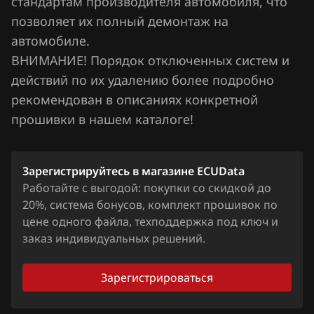
стандартам производителя автомобиля, что
Nissan
позволяет их полный демонтаж на
Omoda
автомобиле.
ВНИМАНИЕ! Порядок отключенных систем и
Opel
действий по их удалению более подробно
Peugeot
рекомендован в описаниях конкретной
прошивки в нашем каталоге!
Porsche
Ravon
Зарегистрируйтесь в магазине ECUData
Renault
Работайте с выгодой: покупки со скидкой до
Saab
20%, система бонусов, комплект прошивок по
цене одного файла, техподдержка под ключ и
Seat
заказ индивидуальных решений.
SGMW
Зарегистрироваться
Shacman