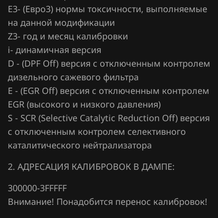
Е3- (Евро3) нормы токсичности, выполняемые
Jaecoo
на данной модификации
Jaguar
Z3- год и месяц калибровки
i- динамичная версия
Jeep
D - (DPF Off) версия с отключенным контролем
Jetour
дизельного сажевого фильтра
E - (EGR Off) версия с отключенным контролем
Kaiyi
EGR (высокого и низкого давления)
Kia
S - SCR (Selective Catalytic Reduction Off) версия
King Long
с отключенным контролем селективного
каталитического нейтрализатора
KYC
2. АДРЕСАЦИЯ КАЛИБРОВОК В ДАМПЕ:
Lancia
300000-3FFFFF
Land Rover
Внимание! Понадобится перенос калибровок!
Lexus