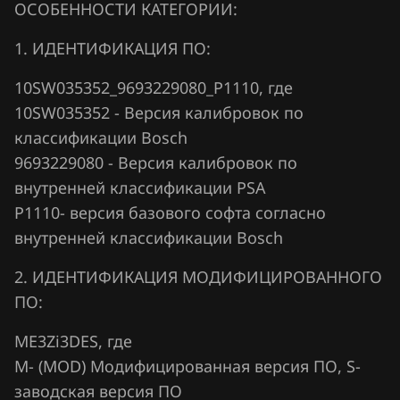
ОСОБЕННОСТИ КАТЕГОРИИ:
Hawtai
1. ИДЕНТИФИКАЦИЯ ПО:
Honda
10SW035352_9693229080_P1110, где
Hongqi
10SW035352 - Версия калибровок по
классификации Bosch
Howo
9693229080 - Версия калибровок по
Hummer
внутренней классификации PSA
Hyundai
P1110- версия базового софта согласно
внутренней классификации Bosch
Infiniti
2. ИДЕНТИФИКАЦИЯ МОДИФИЦИРОВАННОГО
Iran Khodro
ПО:
Isuzu
ME3Zi3DES, где
Iveco
М- (MOD) Модифицированная версия ПО, S-
JAC
заводская версия ПО