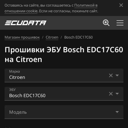
Оставаясь на сайте, вы соглашаетесь с
Политикой в
отношении cookie
. Если не согласны, покиньте сайт.
Магазин прошивок
/
Citroen
/
Bosch EDC17C60
Прошивки ЭБУ Bosch EDC17C60
на Citroen
Марка
Acura
ЭБУ
Alfa Romeo
Bosch EDC17C10
ATLAS
Модель
Bosch EDC17C60
Audi
C-Elysee 1.6 BlueHDi (DV6FCTED)