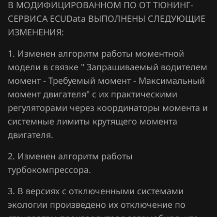
В МОДИФИЦИРОВАННОМ ПО ОТ ТЮНИНГ-
Lifan
СЕРВИСА ECUData ВЫПОЛНЕНЫ СЛЕДУЮЩИЕ
Lincoln
ИЗМЕНЕНИЯ:
Livan
1. Изменен алгоритм работы моментной
модели в связке " Запрашиваемый водителем
Luxgen
момент - Требуемый момент - Максимальный
MAN
момент двигателя" с их практическими
Maserati
регуляторами через координаторы момента и
системные лимиты крутящего момента
Mazda
двигателя.
Mercedes-Benz
2. Изменен алгоритм работы
MG
турбокомпрессора.
Mini
3. В версиях с отключенными системами
Mitsubishi
экологии произведено их отключение по