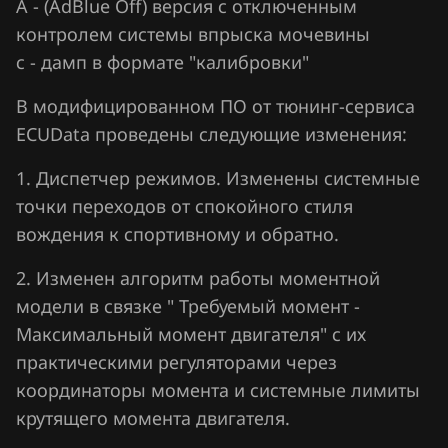
A - (AdBlue Off) версия с отключенным
Simos 4xx
контролем системы впрыска мочевины
Hawtai
Simos 7xx
с - дамп в формате "калибровки"
Honda
Simos 9xx
В модифицированном ПО от тюнинг-сервиса
Hongqi
ECUData проведены следующие изменения:
Howo
1. Диспетчер режимов. Изменены системные
Hummer
точки переходов от спокойного стиля
вождения к спортивному и обратно.
Hyundai
Infiniti
2. Изменен алгоритм работы моментной
модели в связке " Требуемый момент -
Iran Khodro
Максимальный момент двигателя" с их
Isuzu
практическими регуляторами через
координаторы момента и системные лимиты
Iveco
крутящего момента двигателя.
JAC