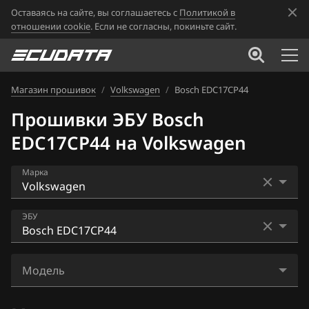
Оставаясь на сайте, вы соглашаетесь с
Политикой в
отношении cookie
. Если не согласны, покиньте сайт.
Магазин прошивок
/
Volkswagen
/
Bosch EDC17CP44
Прошивки ЭБУ Bosch
EDC17CP44 на Volkswagen
Марка
Acura
ЭБУ
Alfa Romeo
Bosch EDC16U1
ATLAS
Модель
Bosch EDC16U34
Audi
Touareg (7L),(7P) 3.0TDI (CASA)