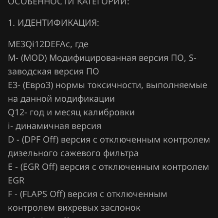
ОСОБЕННОСТИ КАТЕГОРИИ:
Fiat
GSG Temic
Ford
1. ИДЕНТИФИКАЦИЯ:
Marelli IAW4xx
Forthing
ME3Qi12DEFAc, где
Marelli IAW7GV
М- (MOD) Модифицированная версия ПО, S-
Foton
заводская версия ПО
Siemens PCR2.1
GAC
Е3- (Евро3) нормы токсичности, выполняемые
Simos 10xx
на данной модификации
Geely
Simos 11xx
Q12- год и месяц калибровки
Genesis
i- динамичная версия
Simos 12xx
GMC
D - (DPF Off) версия с отключенным контролем
Simos 16xx
дизельного сажевого фильтра
Great Wall
E - (EGR Off) версия с отключенным контролем
Simos 18xx
Groz
EGR
Simos 2xx
F - (FLAPS Off) версия с отключенным
Haima
контролем вихревых заслонок
Simos 3xx
Haval