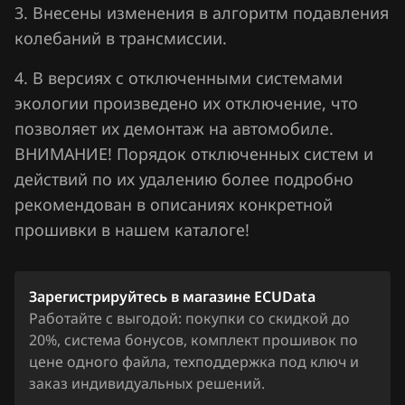
3. Внесены изменения в алгоритм подавления
Jaecoo
колебаний в трансмиссии.
Jaguar
4. В версиях с отключенными системами
Jeep
экологии произведено их отключение, что
позволяет их демонтаж на автомобиле.
Jetour
ВНИМАНИЕ! Порядок отключенных систем и
Kaiyi
действий по их удалению более подробно
рекомендован в описаниях конкретной
Kia
прошивки в нашем каталоге!
King Long
KYC
Зарегистрируйтесь в магазине ECUData
Lancia
Работайте с выгодой: покупки со скидкой до
20%, система бонусов, комплект прошивок по
Land Rover
цене одного файла, техподдержка под ключ и
заказ индивидуальных решений.
Lexus