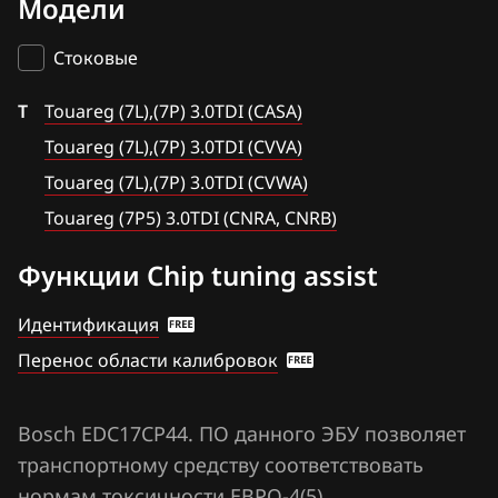
Модели
Bosch EDC17C46
BAIC
Touareg (7L),(7P) 3.0TDI (CVVA)
Bosch EDC17C54
Стоковые
BAW
Touareg (7L),(7P) 3.0TDI (CVWA)
Bosch EDC17C64
T
Bentley
Touareg (7L),(7P) 3.0TDI (CASA)
Touareg (7P5) 3.0TDI (CNRA, CNRB)
Bosch EDC17C74
Touareg (7L),(7P) 3.0TDI (CVVA)
BMW
Bosch EDC17CP14
Touareg (7L),(7P) 3.0TDI (CVWA)
Brilliance
Touareg (7P5) 3.0TDI (CNRA, CNRB)
Bosch EDC17CP20
BYD
Функции Chip tuning assist
Bosch EDC17CP44
Cadillac
Bosch M3.8.x (M5.9.2)
Идентификация
Changan
Перенос области калибровок
Bosch MD1CP004
Chenglong
Bosch ME(D)7.1.x
Chery
Bosch EDC17CP44. ПО данного ЭБУ позволяет
Bosch ME(D)7.5.x
транспортному средству соответствовать
Chevrolet
Bosch ME17.5.6
нормам токсичности ЕВРО-4(5)