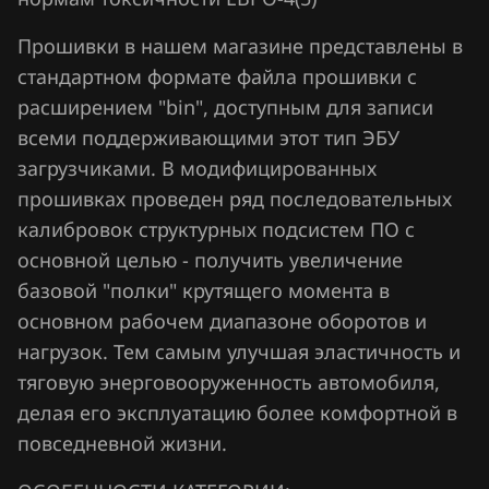
Chrysler
Bosch MED(C)17.1-17.5.21
Прошивки в нашем магазине представлены в
Citroen
стандартном формате файла прошивки с
Bosch MED17.1.27
Dacia
расширением "bin", доступным для записи
Bosch MED17.1.61(62)
всеми поддерживающими этот тип ЭБУ
Daewoo
загрузчиками. В модифицированных
Bosch MED17.5.25
DAF
прошивках проведен ряд последовательных
Bosch MED17.5.26
калибровок структурных подсистем ПО с
Derways
Bosch MED9.1.x
основной целью - получить увеличение
Dodge
базовой "полки" крутящего момента в
Bosch MED9.5.x
Dongfeng
основном рабочем диапазоне оборотов и
BOSCH MG1CA811
нагрузок. Тем самым улучшая эластичность и
Exeed
тяговую энерговооруженность автомобиля,
Bosch MG1CS001
Extreme moto
делая его эксплуатацию более комфортной в
Delphi DCM6.2
повседневной жизни.
FAW
DSG Temic