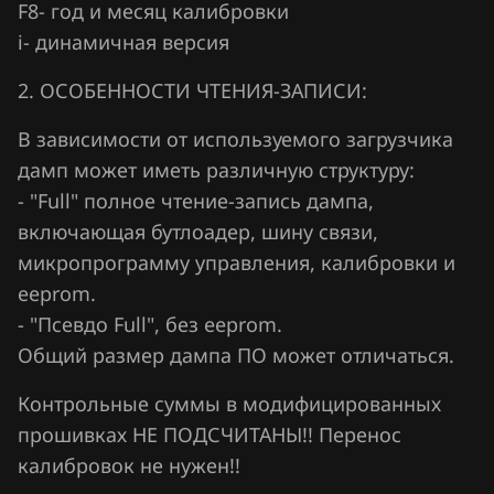
F8- год и месяц калибровки
Hawtai
i- динамичная версия
Honda
2. ОСОБЕННОСТИ ЧТЕНИЯ-ЗАПИСИ:
Hongqi
В зависимости от используемого загрузчика
дамп может иметь различную структуру:
Howo
- "Full" полное чтение-запись дампа,
Hummer
включающая бутлоадер, шину связи,
Hyundai
микропрограмму управления, калибровки и
eeprom.
Infiniti
- "Псевдо Full", без eeprom.
Iran Khodro
Общий размер дампа ПО может отличаться.
Isuzu
Контрольные суммы в модифицированных
прошивках НЕ ПОДСЧИТАНЫ!! Перенос
Iveco
калибровок не нужен!!
JAC