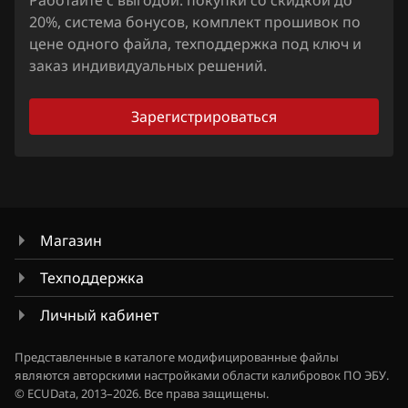
Работайте с выгодой: покупки со скидкой до
Nissan
20%, система бонусов, комплект прошивок по
цене одного файла, техподдержка под ключ и
Omoda
заказ индивидуальных решений.
Opel
Зарегистрироваться
Peugeot
Porsche
Ravon
Renault
Магазин
Saab
Техподдержка
Seat
Личный кабинет
SGMW
Представленные в каталоге модифицированные файлы
Shacman
являются авторскими настройками области калибровок ПО ЭБУ.
© ECUData, 2013–2026. Все права защищены.