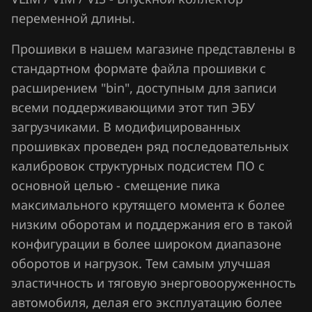
Chrysler
переменной длины.
Citroen
Прошивки в нашем магазине представлены в
Dacia
стандартном формате файла прошивки с
расширением "bin", доступным для записи
Daewoo
всеми поддерживающими этот тип ЭБУ
DAF
загрузчиками. В модифицированных
прошивках проведен ряд последовательных
Derways
калибровок структурных подсистем ПО с
Dodge
основной целью - смещение пика
Dongfeng
максимального крутящего момента к более
низким оборотам и поддержания его в такой
Exeed
конфигурации в более широком диапазоне
Extreme moto
оборотов и нагрузок. Тем самым улучшая
эластичность и тяговую энерговооруженность
FAW
автомобиля, делая его эксплуатацию более