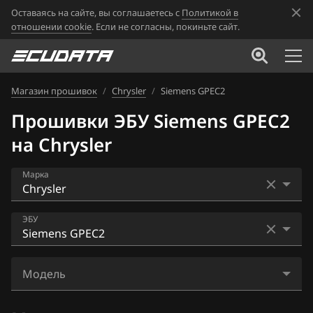
Оставаясь на сайте, вы соглашаетесь с
Политикой в
отношении cookie
. Если не согласны, покиньте сайт.
Магазин прошивок
/
Chrysler
/
Siemens GPEC2
Прошивки ЭБУ Siemens GPEC2
на Chrysler
Марка
Acura
ЭБУ
Alfa Romeo
Bosch ME2.8
ATLAS
Модель
Motorola NGC3
Audi
300C