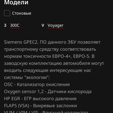
Модели
Motorola NGC4
BAIC
Voyager
Siemens GPEC2
Стоковые
BAW
Siemens Sim90E(P)
3
Bentley
300C
V
Voyager
BMW
Siemens GPEC2. ПО данного ЭБУ позволяет
Brilliance
транспортному средству соответствовать
BYD
нормам токсичности ЕВРО-4+, ЕВРО-5. В
заводскую комплектацию автомобиля могут
Cadillac
входить следующие интересующие нас
Changan
системы "экологии":
OSC - Катализатор окисления
Chenglong
Oxygen sensor 1,2 - Датчики кислорода
Chery
HP EGR - ЕГР высокого давления
FLAPS (VSA) - Вихревые заслонки
Chevrolet
VLIM / VIM / VIS - Впускной коллектор