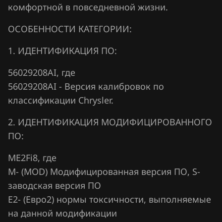
Fiat
комфортной в повседневной жизни.
Ford
ОСОБЕННОСТИ КАТЕГОРИИ:
Forthing
1. ИДЕНТИФИКАЦИЯ ПО:
Foton
56029208AI, где
GAC
56029208AI - Версия калибровок по
классификации Chrysler.
Geely
Genesis
2. ИДЕНТИФИКАЦИЯ МОДИФИЦИРОВАННОГО
ПО:
GMC
ME2Fi8, где
Great Wall
М- (MOD) Модифицированная версия ПО, S-
Groz
заводская версия ПО
Е2- (Евро2) нормы токсичности, выполняемые
Haima
на данной модификации
Haval