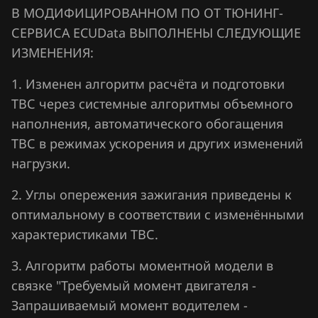
В МОДИФИЦИРОВАННОМ ПО ОТ ТЮНИНГ-
Jaecoo
СЕРВИСА ECUData ВЫПОЛНЕНЫ СЛЕДУЮЩИЕ
Jaguar
ИЗМЕНЕНИЯ:
Jeep
1. Изменен алгоритм расчёта и подготовки
ТВС через системные алгоритмы объемного
Jetour
наполнения, автоматического обогащения
Kaiyi
ТВС в режимах ускорения и других изменений
Kia
нагрузки.
King Long
2. Углы опережения зажигания приведены к
оптимальному в соответствии с изменёнными
KYC
характеристиками ТВС.
Lancia
3. Алгоритм работы моментной модели в
Land Rover
связке "Требуемый момент двигателя -
Lexus
Запрашиваемый момент водителем -