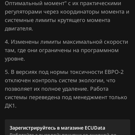
Оптимальный момент" с их практическими
Lifan
регуляторами через координаторы момента и
Lincoln
системные лимиты крутящего момента
двигателя.
Livan
4. Изменены лимиты максимальной скорости
Luxgen
там, где они ограничены на программном
MAN
уровне.
Maserati
5. В версиях под нормы токсичности ЕВРО-2
Mazda
отключен контроль систем экологии, что
позволяет их полное удаление. Работа
Mercedes-Benz
системы переведена под менеджмент только
MG
ДК1.
Mini
Mitsubishi
Зарегистрируйтесь в магазине ECUData