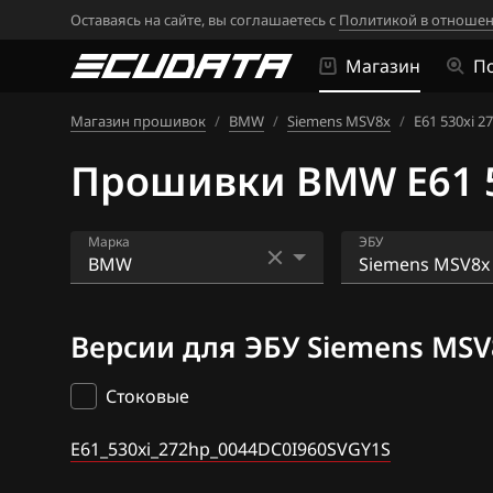
Оставаясь на сайте, вы соглашаетесь с
Политикой в отношен
Магазин
П
Магазин прошивок
/
BMW
/
Siemens MSV8x
/
E61 530xi 2
Прошивки BMW E61 5
Марка
ЭБУ
Acura
Bosch EDC16CP
Версии для ЭБУ Siemens MSV
Alfa Romeo
Bosch EDC17C4
ATLAS
Bosch EDC17C5
Стоковые
Audi
Bosch EDC17C5
E61_530xi_272hp_0044DC0I960SVGY1S
BAIC
Bosch EDC17C7