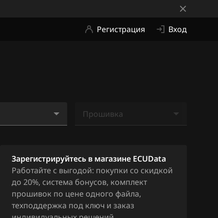
Регистрация
Вход
Прошивка
i_272hp_0044D
Ничего не найдено
GY1S
Зарегистрируйтесь в магазине ECUData
Работайте с выгодой: покупки со скидкой
до 20%, система бонусов, комплект
прошивок по цене одного файла,
техподдержка под ключ и заказ
индивидуальных решений.