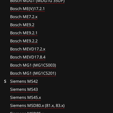
Bosch MDG1 (MDG1G 35UP)
Ford
E90 328xi
Siemens MS42
Bosch ME(V)17.2.1
Forthing
E91(E92) 2.8i
Bosch ME7.2.x
Siemens MS43
Foton
E92 2.5i 218hp
Bosch ME9.2
Siemens MS45.x
GAC
Bosch ME9.2.1
E92 3.0i 272hp
Siemens MSD80.x (81.x, 83.x)
Bosch ME9.2.2
Geely
E93 2.5i 218hp
Siemens MSD85.x
Bosch MEVD17.2.x
Genesis
Bosch MEVD17.8.4
Siemens MSD87.x
GMC
Bosch MG1 (MG1CS003)
Siemens MSV7x
Great Wall
Bosch MG1 (MG1CS201)
Siemens MSV8x
S
Siemens MS42
Groz
Siemens MSV90
Siemens MS43
Haima
Siemens MS45.x
Haval
Siemens MSD80.x (81.x, 83.x)