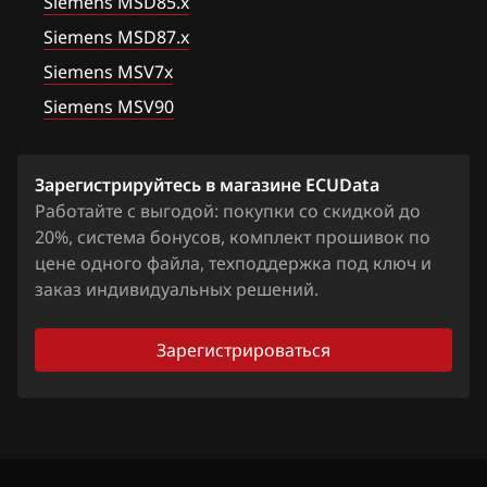
Hawtai
Siemens MSD85.x
Siemens MSD87.x
Honda
Siemens MSV7x
Hongqi
Siemens MSV90
Howo
Hummer
Зарегистрируйтесь в магазине ECUData
Работайте с выгодой: покупки со скидкой до
Hyundai
20%, система бонусов, комплект прошивок по
Infiniti
цене одного файла, техподдержка под ключ и
заказ индивидуальных решений.
Iran Khodro
Isuzu
Зарегистрироваться
Iveco
JAC
Jaecoo