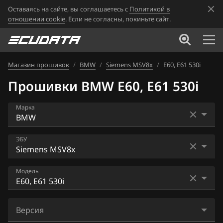
Оставаясь на сайте, вы соглашаетесь с
Политикой в
отношении cookie
. Если не согласны, покиньте сайт.
Магазин прошивок
/
BMW
/
Siemens MSV8x
/
E60, E61 530i
Прошивки BMW E60, E61 530i
Марка
Acura
ЭБУ
Alfa Romeo
Bosch EDC16CP35
Модель
ATLAS
Bosch EDC17C41
Audi
E60 520i
Bosch EDC17C50
Версия
BAIC
E60 525i