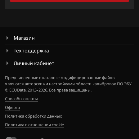
Bosch MG1CS018
Citroen
Bosch MG1CS019
Dacia
Bosch MG1US008
Daewoo
Marelli IAW7GFR
Магазин
DAF
Siemens EMS 2101
Техподдержка
Derways
Siemens EMS 2102
Личный кабинет
Dodge
Siemens EMS 2204
Представленные в каталоге модифицированные файлы
Dongfeng
являются авторскими настройками области калибровок ПО ЭБУ.
Siemens EMS 2205
© ECUData, 2013–2026. Все права защищены.
Exeed
Способы оплаты
Siemens EMS 2211
Extreme moto
Оферта
Siemens EMS 24xx
Политика обработки данных
FAW
Siemens EMS 2510
Политика в отношении cookie
Fiat
Siemens SID208