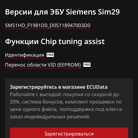
Bosch MED17.2
5M51HD_F1981D0_D0S118947003D0
BAW
Версии для ЭБУ Siemens Sim29
F1981G00
Bosch MED17.22
Bentley
F1981H10
5M51HD_F1981D0_D0S118947003D0
Bosch MEDG17.0_001
BMW
F1981I00
Функции Chip tuning assist
Bosch MEDG17.0_002(003)
Brilliance
F1981J00
Bosch MEDG17.0_407
Идентификация
BYD
Перенос области VID (EEPROM)
Bosch MEDG17.0_606
Cadillac
Bosch MEDG17.0_707
Changan
Зарегистрируйтесь в магазине ECUData
Bosch MEG9.8.1
Chenglong
Работайте с выгодой: покупки со скидкой до
Bosch MG1CS015
20%, система бонусов, комплект прошивок по
Chery
цене одного файла, техподдержка под ключ и
Bosch MG1CS016
заказ индивидуальных решений.
Chevrolet
Bosch MG1CS017
Chrysler
Зарегистрироваться