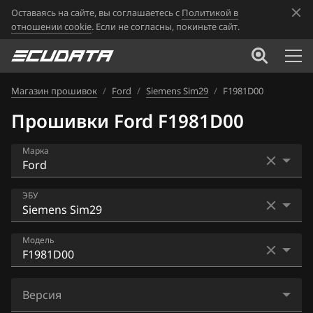
Оставаясь на сайте, вы соглашаетесь с
Политикой в
отношении cookie
. Если не согласны, покиньте сайт.
Магазин прошивок
/
Ford
/
Siemens Sim29
/
F1981D00
Прошивки Ford F1981D00
Марка
Acura
ЭБУ
Alfa Romeo
Bosch EDC17C70
Модель
ATLAS
Bosch M17.8.5
Audi
F1981D00
Bosch ME9.0(C)
Версия
BAIC
F1981E00