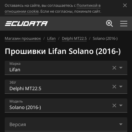
Оставаясь на сайте, вы соглашаетесь с
Политикой в
отношении cookie
. Если не согласны, покиньте сайт.
Магазин прошивок
/
Lifan
/
Delphi MT22.5
/
Solano (2016-)
Прошивки Lifan Solano (2016-)
Марка
Acura
ЭБУ
Alfa Romeo
Bosch ME17.8.8
Модель
ATLAS
Bosch ME7.8.8
Audi
Solano (2016-)
Delphi MT20U
Версия
BAIC
X60