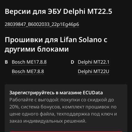
Delphi MT22.1
28039847_B6002033_22p1Eg46p6
BAW
Версии для ЭБУ Delphi MT22.5
X70
Delphi MT22.5
Bentley
28039847_B6002033_22p1Eg46p6
Delphi MT22U
BMW
Прошивки для Lifan Solano с
Siemens Vagon
Brilliance
другими блоками
BYD
B
Bosch ME17.8.8
D
Delphi MT22.1
Cadillac
Bosch ME7.8.8
Delphi MT22U
Changan
Chenglong
Зарегистрируйтесь в магазине ECUData
Работайте с выгодой: покупки со скидкой до
Chery
20%, система бонусов, комплект прошивок по
Chevrolet
цене одного файла, техподдержка под ключ и
заказ индивидуальных решений.
Chrysler