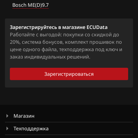
Chevrolet
G 550 (W463)
Bosch ME(D)9.7
Delphi CRD3.x
Chrysler
ML 320 (W163)
Siemens SID 310
Citroen
ML 350 (W163)
Зарегистрируйтесь в магазине ECUData
Siemens Sim266
Работайте с выгодой: покупки со скидкой до
Dacia
ML 430 (W163)
20%, система бонусов, комплект прошивок по
Siemens Sim271
Daewoo
цене одного файла, техподдержка под ключ и
ML 500 (W163)
Siemens SIM4LE
заказ индивидуальных решений.
DAF
ML 63 (W163)
Siemens SIM4LKE
Derways
Зарегистрироваться
S 320 (W210)
Dodge
S 350 (W220)
Dongfeng
S 370 (W220)
Exeed
S 430 (W220)
Магазин
Extreme moto
S 500 (W220)
Техподдержка
FAW