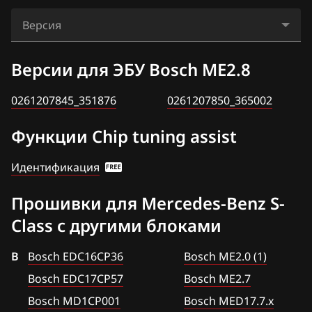
Audi
C 197 (R 197), SLS 320 AMG
Bosch EDC17CP10
Версия
BAIC
C 219, CLS 500
Bosch EDC17CP46
0261207845_351876
BAW
Версии для ЭБУ Bosch ME2.8
CL 500 (W215)
Bosch EDC17CP57
0261207850_365002
Bentley
CLK 320 (W209)
0261207845_351876
0261207850_365002
Bosch MD1CP001
BMW
E 240 (W210, W211)
Функции Chip tuning assist
Bosch MD1CS006
Brilliance
E 280 (W211)
Bosch ME(D)9.7
Идентификация
BYD
E 320 (W211)
Bosch ME2.0 (1)
Прошивки для Mercedes-Benz S-
Cadillac
E 500 (W211)
Bosch ME2.7
Class с другими блоками
Changan
E 55 AMG (W211)
Bosch ME2.8
B
Chenglong
Bosch EDC16CP36
Bosch ME2.0 (1)
G 320 (W463)
Bosch MED17.7.x
Bosch EDC17CP57
Bosch ME2.7
Chery
G 500 (W463)
Delphi CRD2.x
Bosch MD1CP001
Bosch MED17.7.x