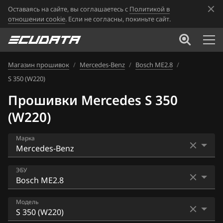
Оставаясь на сайте, вы соглашаетесь с
Политикой в
отношении cookie
. Если не согласны, покиньте сайт.
Магазин прошивок
/
Mercedes-Benz
/
Bosch ME2.8
/
S 350 (W220)
Прошивки Mercedes S 350
(W220)
Марка
Acura
ЭБУ
Alfa Romeo
Bosch EDC16CP36
Модель
ATLAS
Bosch EDC17C66