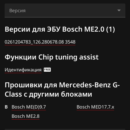
Audi
C 215, CL 500
Bosch EDC17CP10
Версия
BAIC
C 230 (W202)
Bosch EDC17CP46
0261204783_126.280678.08 3548
BAW
Версии для ЭБУ Bosch ME2.0 (1)
C180 (W202)
Bosch EDC17CP57
Bentley
CLK 430 (W208)
0261204783_126.280678.08 3548
Bosch MD1CP001
BMW
E 240 (W210)
Функции Chip tuning assist
Bosch MD1CS006
Brilliance
E 320 (W210)
Bosch ME(D)9.7
Идентификация
BYD
G 320 (W463)
Bosch ME2.0 (1)
Прошивки для Mercedes-Benz G-
Cadillac
G 500 (W463)
Bosch ME2.7
Class с другими блоками
Changan
ML 320 (W163)
Bosch ME2.8
B
Chenglong
Bosch ME(D)9.7
Bosch MED17.7.x
ML 430 (W163)
Bosch MED17.7.x
Bosch ME2.8
Chery
ML 63 (W163)
Delphi CRD2.x