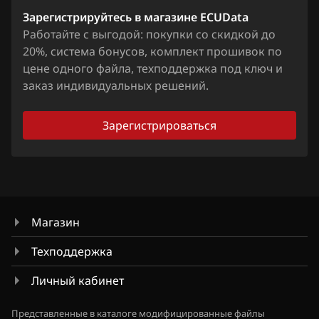
Chevrolet
S 320 (W140)
Delphi CRD3.x
Зарегистрируйтесь в магазине ECUData
Chrysler
Sprinter (W901) 314 V 230
Работайте с выгодой: покупки со скидкой до
Siemens SID 310
20%, система бонусов, комплект прошивок по
Citroen
Vito V 230
цене одного файла, техподдержка под ключ и
Siemens Sim266
Dacia
заказ индивидуальных решений.
W220
Siemens Sim271
Daewoo
Зарегистрироваться
Siemens SIM4LE
DAF
Siemens SIM4LKE
Derways
Dodge
Магазин
Dongfeng
Техподдержка
Exeed
Личный кабинет
Extreme moto
FAW
Представленные в каталоге модифицированные файлы