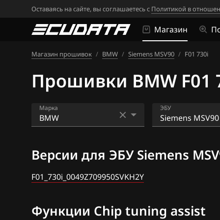
Оставаясь на сайте, вы соглашаетесь с
Политикой в отношен
Магазин
П
Магазин прошивок
/
BMW
/
Siemens MSV90
/
F01 730i
Прошивки BMW F01 7
Марка
ЭБУ
Acura
Bosch EDC16CP
Версии для ЭБУ Siemens MSV
Alfa Romeo
Bosch EDC17C4
ATLAS
Bosch EDC17C5
F01_730i_0049Z709950SVKH2Y
Audi
Bosch EDC17C5
Функции Chip tuning assist
BAIC
Bosch EDC17C7