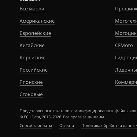
Bosch ME7.2.x
Citroen
Все марки
Прошивк
Bosch ME9.2
Dacia
Американские
Мототех
Bosch ME9.2.1
Daewoo
Европейские
Мотоцик
Bosch ME9.2.2
DAF
Китайские
CFMoto
Bosch MEV17.4.
Derways
Корейские
Гидроци
Bosch MEV9.2
Dodge
Российские
Лодочны
Bosch MEV9.2.2
Dongfeng
Японские
Коммерч
Bosch MEV9.4.6
Exeed
Стоковые
Bosch MEVD17.
Extreme moto
Представленные в каталоге модифицированные файлы явля
Bosch MEVD17.
FAW
© ECUData, 2013–2026. Все права защищены.
Способы оплаты
Оферта
Политика обработки данны
Bosch MG1 (MG
Fiat