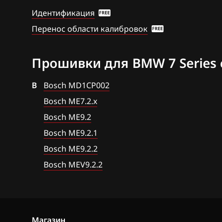
Идентификация
BAW
Bosch EDC17CP
Перенос области калибровок
Bentley
Bosch EDC17CP
BMW
Bosch EDC17CP
Прошивки для BMW 7 Series 
Brilliance
Bosch MD1CP0
B
Bosch MD1CP002
BYD
Bosch MD1CP0
Bosch ME7.2.x
Cadillac
Bosch MDG1
Bosch ME9.2
(MD1CS001)
Bosch ME9.2.1
Changan
Bosch MDG1 (
Bosch ME9.2.2
Chenglong
35UP)
Bosch MEV9.2.2
Chery
Bosch MDG1 (
LK)
Chevrolet
Bosch ME(V)17.
Chrysler
Магазин