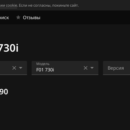
ии cookie
. Если не согласны, покиньте сайт.
оиск
Отзывы
30i
Модель
Версия
35
F01 730i
F01_730i
KH2Y
90
1
F10 523i 204hp
0
F10 528i
6
F10 530i
6
F25 3.0i