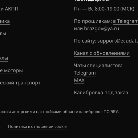
и АКПП
Пн — Вс 8:00–19:00 (МСК)
ника
По прошивкам:
в Telegra
или
brazgov@ya.ru
лы
По сайту:
support@ecudata
Канал с обновлениями
6
клы
Чаты специалистов:
е моторы
Telegram
MAX
еский транспорт
Калибровка под заказ
2.x
ются авторскими настройками области калибровок ПО ЭБУ.
8.4
х
Политика в отношении cookie
1CS003)