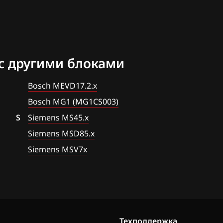
02
09
45
с другими блоками
02
Bosch MEVD17.2.x
32
Bosch MG1 (MG1CS003)
S
Siemens MS45.x
Siemens MSD85.x
MDG1G
Siemens MSV7x
MDG1G
2.1
Техподдержка