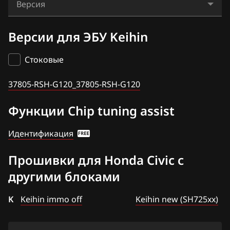
Keihin immo off
Версия
BAIC
Accord 2.0
Keihin new (SH725xx)
37805-RSH-G120_37805-RSH-G120
BAW
Версии для ЭБУ Keihin
Accord 2.4
Matsushita
Bentley
Civic
Стоковые
Siemens (Continental)
BMW
Civic 1.3 i-DSI i-VTEC 113hp
37805-RSH-G120_37805-RSH-G120
Brilliance
Civic 1.4
Функции Chip tuning assist
BYD
Civic 1.8 140hp
Идентификация
Cadillac
Civic 2.0
Changan
Прошивки для Honda Civic с
CR-V 2.0 150hp
другими блоками
Chenglong
CR-V 2.4
Chery
K
CR-Z
Keihin immo off
Keihin new (SH725xx)
Chevrolet
Element 2.4