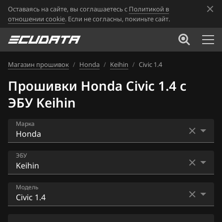
Оставаясь на сайте, вы соглашаетесь с
Политикой в
отношении cookie
. Если не согласны, покиньте сайт.
Магазин прошивок
/
Honda
/
Keihin
/
Civic 1.4
Прошивки Honda Civic 1.4 с
ЭБУ Keihin
Марка
Acura
ЭБУ
Alfa Romeo
Bosch EDC17C58
Модель
ATLAS
Keihin
Audi
Accord