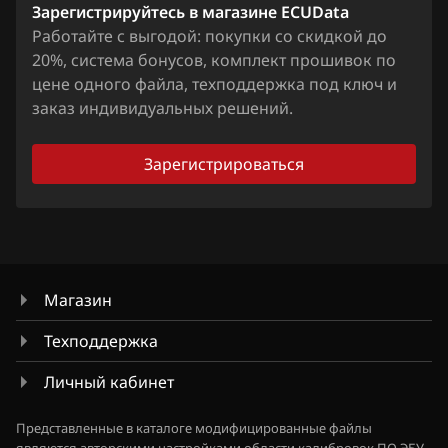
Chrysler
Зарегистрируйтесь в магазине ECUData
Freed Spike
Работайте с выгодой: покупки со скидкой до
Citroen
Insight 1.3 i-DSI i-VTEC
20%, система бонусов, комплект прошивок по
цене одного файла, техподдержка под ключ и
Dacia
Insight 1.5 i-DSI i-VTEC
заказ индивидуальных решений.
Daewoo
Jazz, Fit
Зарегистрироваться
DAF
Legend 3.5 295hp
Derways
Odyssey 3.5
Dodge
Pilot
Dongfeng
Pilot 3.5
Магазин
Exeed
Ridgeline
Техподдержка
Extreme moto
Shuttle 1.3i-DSI i-VTEC_(L13A)
Личный кабинет
FAW
Представленные в каталоге модифицированные файлы