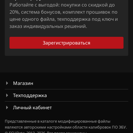
Chevrolet
Granta, Datsun 11186 1411020-08
Работайте с выгодой: покупки со скидкой до
М75
Chrysler
20%, система бонусов, комплект прошивок по
Granta, Datsun 11186 1411020-22
М86 CNG
цене одного файла, техподдержка под ключ и
Citroen
Granta, Datsun 11186 1411020-23
заказ индивидуальных решений.
М86 ПО ВАЗ
Dacia
Granta, Datsun 11186 1411020-43
М86 ПО Итэлма
Зарегистрироваться
Daewoo
Granta, Datsun 11186 1411020-46
Я5.1.(x)
DAF
Granta, Datsun 11186 1411020-47
Я72
Derways
Granta, Datsun 11186 1411020-48
Я72+
Dodge
Магазин
Granta, Datsun 11186 1411020-49
Dongfeng
Техподдержка
Granta, Datsun 11186 1411020-90
Exeed
Личный кабинет
Granta, Datsun 21126 1411020-08
Extreme moto
Granta, Datsun 21127 1411020-38
Представленные в каталоге модифицированные файлы
являются авторскими настройками области калибровок ПО ЭБУ.
FAW