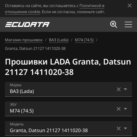
Оставаясь на сайте, вы соглашаетесь с
Политикой в
отношении cookie
. Если не согласны, покиньте сайт.
Магазин прошивок
/
ВАЗ (Lada)
/
М74 (74.5)
/
Granta, Datsun 21127 1411020-38
Прошивки LADA Granta, Datsun
21127 1411020-38
Марка
Acura
ЭБУ
Alfa Romeo
Bosch ME17.9.7
Модель
ATLAS
Bosch ME17.9.71