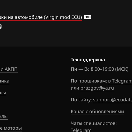
Matiz, Spark 1.0
ки на автомобиле (Virgin mod ECU)
Optra
HV240)
Rezzo
Tacuma 1.6
mo off
Tacuma 1.8
Техподдержка
и АКПП
Пн — Вс 8:00–19:00 (МСК)
АКПП
ника
По прошивкам:
в Telegra
-D160
или
brazgov@ya.ru
лы
-D52/D51
По сайту:
support@ecudata
76.1
Канал с обновлениями
клы
 D6x
Чаты специалистов:
е моторы
Telegram