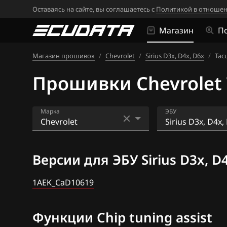
Оставаясь на сайте, вы соглашаетесь с
Политикой в отношен
Магазин
П
Магазин прошивок
/
Chevrolet
/
Sirius D3x, D4x, D6x
/
Tac
Прошивки Chevrolet 
Марка
ЭБУ
Acura
ACDelco 5 (ACDe
Версии для ЭБУ Sirius D3x, D
Alfa Romeo
ACDelco 5 (E80 
(2015+)
ATLAS
1AEK_CaD10619
ACDelco 5 (E82)
Audi
Функции Chip tuning assist
ACDelco 5 (E92)
BAIC