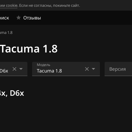
ии cookie
. Если не согласны, покиньте сайт.
оиск
Отзывы
uma 1.8
Tacuma 1.8
Модель
Версия
lco Exx)
Aveo 1.2 16V
1AEK_CaD
4x, D6x
Gen2)
Aveo 1.2 8V
Lacetti 1.4
 (2015+)
Lacetti 1.6
 (2015+)
Matiz, Spark 0.8