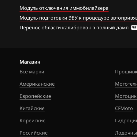
ACDelco 5 (E98)
Модуль отключения иммобилайзера
BAW
Bosch MED9.6.1
Модуль подготовки ЭБУ к процедуре автопривяз
Bentley
Перенос области калибровок в полный дамп
Delphi MR140 (
BMW
Delphi MT80
Brilliance
Delphi MT80 im
BYD
Магазин
Delphi MT80.1
Cadillac
Все марки
Прошивк
Delphi MT80.1 
Changan
Американские
Мототех
Siemens Sim2K
Chenglong
Европейские
Мотоцик
Siemens Sim2K
Chery
Китайские
CFMoto
Siemens Simtec 
Chevrolet
Корейские
Гидроци
Sirius D3x, D4x,
Chrysler
Российские
Лодочны