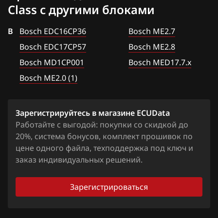
GL 350 (X164)
Class с другими блоками
Fiat
GL 450 (X164)
B
Bosch EDC16CP36
Bosch ME2.7
Ford
GL 500, GL 550 (X164)
Bosch EDC17CP57
Bosch ME2.8
Forthing
GLK 300 (X204)
Bosch MD1CP001
Bosch MED17.7.x
Foton
GLK 350 (X204)
Bosch ME2.0 (1)
GAC
ML 350 (W164, W166) 272hp
Geely
Зарегистрируйтесь в магазине ECUData
ML 450 (W164, W166)
Работайте с выгодой: покупки со скидкой до
Genesis
ML 500 (W164, W166)
20%, система бонусов, комплект прошивок по
цене одного файла, техподдержка под ключ и
GMC
ML 63 AMG (W164, W166)
заказ индивидуальных решений.
Great Wall
R 171, SLK 280 231hp
Зарегистрироваться
Groz
R 230, SL 350 (W230)
Haima
R 300, R 350, R 500 (W251)