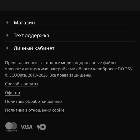
Haval
S 350 (W221) 272hp
Hawtai
S 450 (W221)
Магазин
Honda
S 500 (W221)
Техподдержка
Hongqi
S 550 (W221)
Личный кабинет
Howo
Sprinter (W906) 3.5 258hp
Представленные в каталоге модифицированные файлы
являются авторскими настройками области калибровок ПО ЭБУ.
Hummer
Viano, Vito (W639) 3.5 258hp
© ECUData, 2013–2026. Все права защищены.
Hyundai
Способы оплаты
Оферта
Infiniti
Политика обработки данных
Iran Khodro
Политика в отношении cookie
Isuzu
Iveco