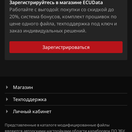
Chevrolet
Зарегистрируйтесь в магазине ECUData
Bosch ME17.5.6
Работайте с выгодой: покупки со скидкой до
Chrysler
20%, система бонусов, комплект прошивок по
Bosch MED(C)17.1-17.5.21
Citroen
цене одного файла, техподдержка под ключ и
Bosch MED17.1.27
заказ индивидуальных решений.
Dacia
Bosch MED17.1.61(62)
Daewoo
Зарегистрироваться
Bosch MED17.5.25
DAF
Bosch MED17.5.26
Derways
Bosch MED9.1.x
Dodge
Магазин
Bosch MED9.5.x
Dongfeng
Техподдержка
BOSCH MG1CA811
Exeed
Личный кабинет
Bosch MG1CS001
Extreme moto
Delphi DCM6.2
Представленные в каталоге модифицированные файлы
FAW
являются авторскими настройками области калибровок ПО ЭБУ.