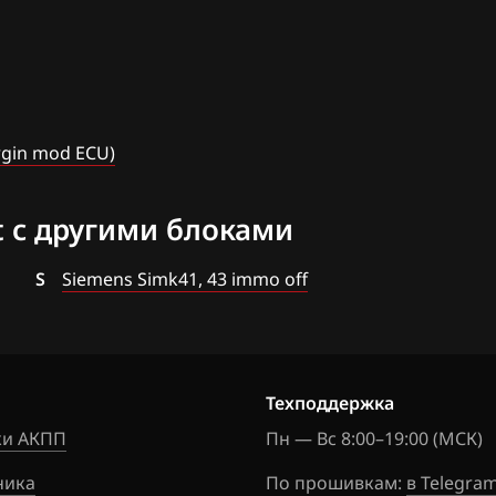
12
Sonata (EF) 2.0
.9.8
Sonata (EF) 2.7
.11, (1)
Trajet
rgin mod ECU)
Tucson (JM) 2.0
.11, (1)
Tucson (JM) 2.7
t с другими блоками
S
Siemens Simk41, 43 immo off
9.2
.13
.21
Техподдержка
и АКПП
Пн — Вс 8:00–19:00 (МСК)
C42)
ника
По прошивкам:
в Telegra
C43)