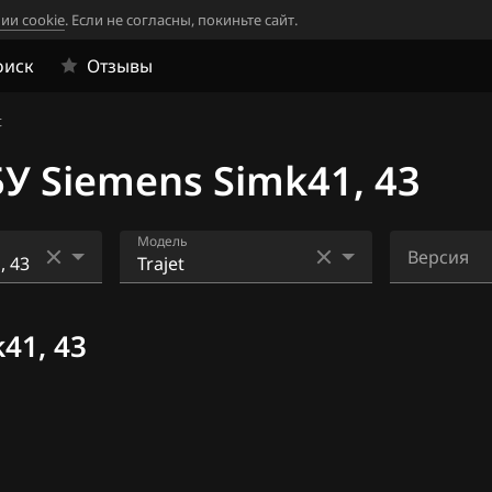
ии cookie
. Если не согласны, покиньте сайт.
оиск
Отзывы
t
У Siemens Simk41, 43
Модель
Версия
3
Coupe, Tiburon (GK)
F5TCMN1b
41, 43
7
Elantra (XD, HD) 1.8
14
Elantra (XD, HD) 2.0
8
Matrix (FC) 1.8
Santa Fe (SM) 2.7