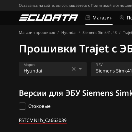
Оставаясь на сайте, вы соглашаетесь с
Политикой в отношен
Магазин
П
Магазин прошивок
/
Hyundai
/
Siemens Simk41, 43
/
Traje
Прошивки Trajet с ЭБ
Марка
ЭБУ
Acura
Bosch EDC17C5
Версии для ЭБУ Siemens Simk
Alfa Romeo
Bosch EDC17C5
ATLAS
Bosch EDC17CP
Стоковые
Audi
Bosch M(G)7.9.
F5TCMN1b_Ca663039
BAIC
Bosch M7.9.7