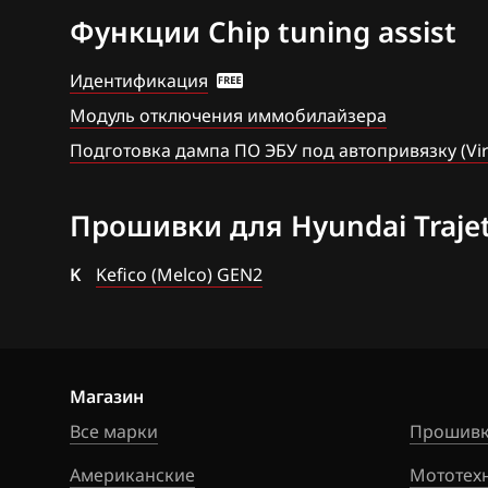
Функции Chip tuning assist
BAW
Bosch MD1CS0
Bentley
Bosch ME(DG)17
Идентификация
Модуль отключения иммобилайзера
BMW
Bosch ME(G)17.9
(12)
Подготовка дампа ПО ЭБУ под автопривязку (Vi
Brilliance
Bosch ME(G)17.9
BYD
(12) immo off
Прошивки для Hyundai Traje
Cadillac
Bosch ME17.9.1
K
Kefico (Melco) GEN2
Changan
Bosch MEDG17.
Chenglong
Bosch MEG17.9
Chery
Bosch MEG17.9
Магазин
Chevrolet
Все марки
Прошивк
DCU24_(DCU17P
Chrysler
Американские
Мототех
DCU24_(DCU17P