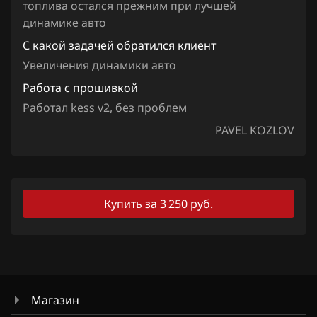
Iveco
топлива остался прежним при лучшей
динамике авто
JAC
С какой задачей обратился клиент
Jaecoo
Увеличения динамики авто
Jaguar
Работа с прошивкой
Работал kess v2, без проблем
Jeep
PAVEL KOZLOV
Jetour
Kaiyi
Kia
Купить за 3 250 руб.
King Long
KYC
Lancia
Магазин
Land Rover