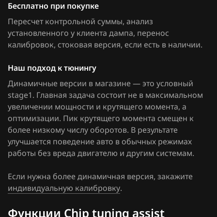
Delphi DCM6.2
Бесплатно при покупке
036906032L_0261207189_360898
FAW
Пересчет контрольной суммы, анализ
DSG Temic
036906032L_0261207189_363316
Fiat
установленного у клиента дампа, перенос
GSG Temic
калибровок
036906032P_0261207179_354828
, стоковая версия, если есть в наличии
.
Ford
Marelli IAW4xx
036906032P_0261207179_360260
Наш подход к тюнингу
Forthing
Marelli IAW7GV
Динамичные версии в магазине — это условный
036906032P_0261208248_367657
Foton
stage1. Главная задача состоит не в максимальном
Siemens PCR2.1
036997032_0261201235_386440
увеличении мощности и крутящего момента, а
GAC
оптимизации. Пик крутящего момента смещен к
Simos 10xx
036997032K_0261201412_382564
Geely
более низкому числу оборотов. В результате
Simos 11xx
улучшается поведение авто в обычных режимах
036997032K_0261201412_502838
Genesis
работы без вреда двигателю и другим системам.
Simos 12xx
036997032L_0261201413_382561
GMC
Если нужна более динамичная версия, закажите
Simos 16xx
036998032_0261208247_367659_(5045)
Great Wall
индивидуальную калибровку
.
Simos 18xx
Groz
Функции Chip tuning assist
Simos 2xx