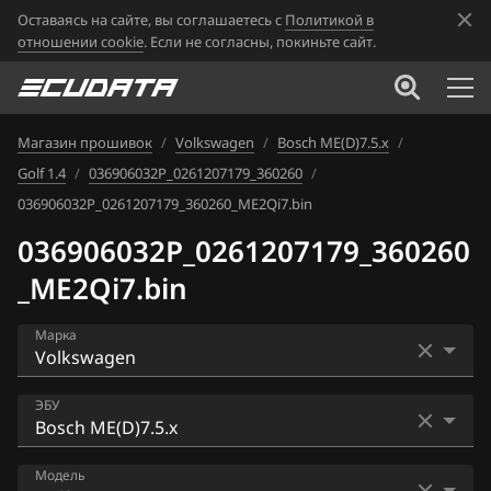
Оставаясь на сайте, вы соглашаетесь с
Политикой в
отношении cookie
. Если не согласны, покиньте сайт.
Магазин прошивок
/
Volkswagen
/
Bosch ME(D)7.5.x
/
Golf 1.4
/
036906032P_0261207179_360260
/
036906032P_0261207179_360260_ME2Qi7.bin
036906032P_0261207179_360260
_ME2Qi7.bin
Марка
Acura
ЭБУ
Alfa Romeo
Bosch EDC16U1
Модель
ATLAS