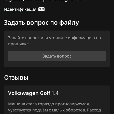
Haima
Идентификация
Simos 3xx
Haval
Simos 4xx
Задать вопрос по файлу
Hawtai
Simos 7xx
Honda
Задайте вопрос или уточните информацию по
Simos 9xx
Hongqi
прошивке.
Howo
Задать вопрос
Hummer
Hyundai
Отзывы
Infiniti
Volkswagen Golf 1.4
Iran Khodro
Машина стала гораздо прогнозируемая,
Isuzu
чувствуется подъём с малых оборотов. Расход