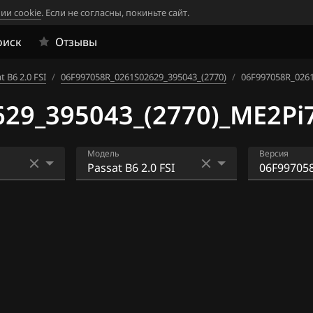
ии cookie
. Если не согласны, покиньте сайт.
оиск
Отзывы
t B6 2.0 FSI
/
06F997058R_0261S02629_395043_(2770)
/
06F997058R_0261
29_395043_(2770)_ME2Pi7
Модель
Версия
Eos 2.0 FSI
06F90605
32_375736
4
Golf 1.4 FSI
06F90605
6
Golf 1.6 FSI
32_376501
4
Golf 2.0 FSI
06F90605
32_387786
4
Jetta 1.6 FSI