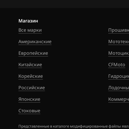
Hawtai
Simos 9xx
Honda
Магазин
Hongqi
Все марки
Прошивк
Howo
Американские
Мототех
Hummer
Европейские
Мотоцик
Hyundai
Китайские
CFMoto
Infiniti
Корейские
Гидроци
Iran Khodro
Российские
Лодочны
Isuzu
Японские
Коммерч
Iveco
Стоковые
JAC
Представленные в каталоге модифицированные файлы явля
Jaecoo