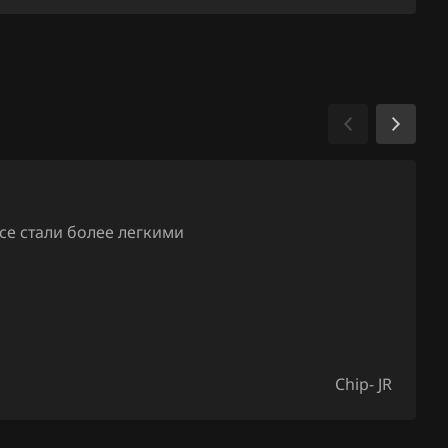
06F90605
1_380534_
06F90605
1_381252_
06F90605
1_393692_
06F90605
се стали более легкими
1_395047
06F90605
1_397237
06F90605
2_397232
Chip- JR
06F90605
4_395047