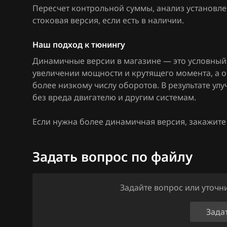
Bosch MED17.1
Пересчет контрольной суммы, анализ установле
Citroen
стоковая версия, если есть в наличии
.
Bosch MED17.1.
Dacia
Bosch MED17.5
Наш подход к тюнингу
Daewoo
Динамичные версии в магазине — это условный 
Bosch MED17.5
DAF
увеличении мощности и крутящего момента, а 
Bosch MED9.1.x
более низкому числу оборотов. В результате у
Derways
без вреда двигателю и другим системам.
Bosch MED9.5.x
Dodge
Если нужна более динамичная версия, закажит
BOSCH MG1CA8
Dongfeng
Bosch MG1CS0
Задать вопрос по файлу
Exeed
Delphi DCM6.2
Extreme moto
DSG Temic
Задайте вопрос или уточ
FAW
GSG Temic
Зада
Fiat
Marelli IAW4xx