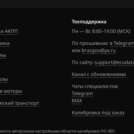
06F90605
4_397237
Техподдержка
06F90605
и АКПП
Пн — Вс 8:00–19:00 (МСК)
6_397232
ника
По прошивкам:
в Telegra
06F90605
или
brazgov@ya.ru
6_504510_
лы
По сайту:
support@ecudata
06F90605
9_395043
Канал с обновлениями
клы
06F90605
Чаты специалистов:
9_397232_
е моторы
Telegram
MAX
06F90605
еский транспорт
0_397237
Калибровка под заказ
06F90605
2_378590_
ются авторскими настройками области калибровок ПО ЭБУ.