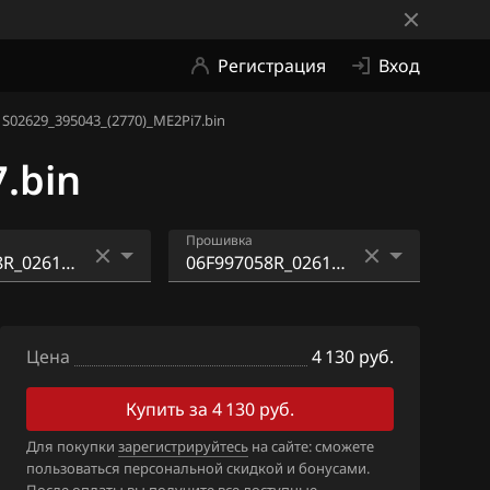
Регистрация
Вход
S02629_395043_(2770)_ME2Pi7.bin
.bin
Прошивка
6AM_0261S021
06F997058R_0261S02629
_(7296)
_395043_(2770)_ME2Pi7.
Цена
bin
4 130 руб.
6AM_0261S021
_(7553)
Купить за 4 130 руб.
6AM_0261S021
Для покупки
зарегистрируйтесь
на сайте: сможете
_(9783)
пользоваться персональной скидкой и бонусами.