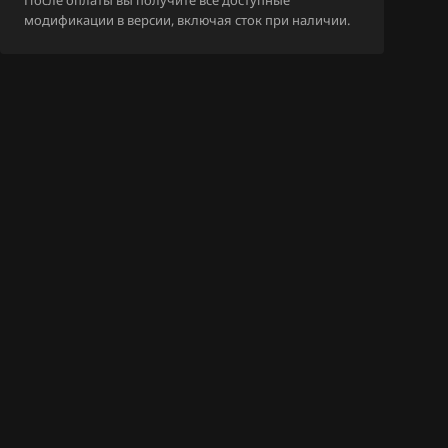
После оплаты вы получите все доступные
6AM_0261S021
модификации в версии, включая сток при наличии.
_(9970)
6AM_0261S021
2
6AM_0261S021
1
6AM_0261S026
_(2103)
6AM_0261S026
3
6AM_0261S026
_(2767)
6AM_0261S026
_(3188)