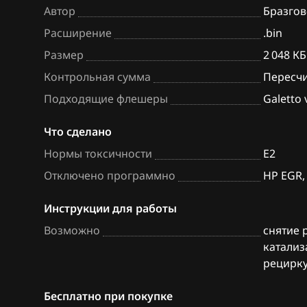
Автор
Бразгов
BAW
Bosch EDC17C7
Расширение
.bin
Bentley
Bosch EDC17CP
Размер
2 048 КБ
BMW
Bosch EDC17CP
Контрольная сумма
Пересч
Подходящие флешеры
Galetto
Brilliance
Bosch EDC17CP
BYD
Bosch M3.8.x (M
Что сделано
Нормы токсичности
E2
Cadillac
Bosch MD1CP0
Отключено программно
HP EGR,
Changan
Bosch ME(D)7.1
Инструкции для работы
Chenglong
Bosch ME(D)7.5
Возможно
снятие 
Chery
Bosch ME17.5.6
катализ
рецирку
Chevrolet
Bosch MED(C)17
17.5.21
Chrysler
Бесплатно при покупке