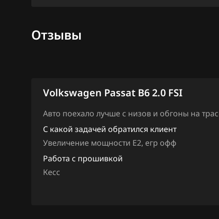
Ford
Marelli IAW7GV
Forthing
Отзывы
Siemens PCR2.1
Foton
Simos 10xx
GAC
Simos 11xx
Geely
Volkswagen Passat B6 2.0 FSI
Simos 12xx
Genesis
Авто поехало лучше с низов и обгоны на трас
Simos 16xx
GMC
С какой задачей обратился клиент
Simos 18xx
Увеличение мощности Е2, егр офф
Great Wall
Simos 2xx
Работа с прошивкой
Groz
Кесс
Simos 3xx
Haima
Simos 4xx
Haval
Simos 7xx