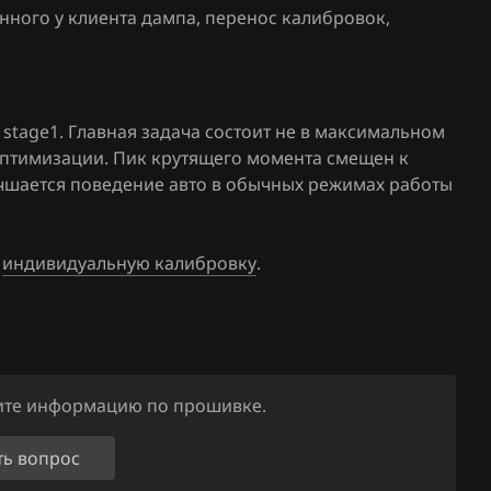
.27
нного у клиента дампа, перенос калибровок
,
06F90605
61(62)
5_376502_
.25
06F90605
5_398639_
stage1. Главная задача состоит не в максимальном
.26
оптимизации. Пик крутящего момента смещен к
06F90605
лучшается поведение авто в обычных режимах работы
4_377479_
06F90605
6_395050_
е
индивидуальную калибровку
.
11
06F90605
01
1_397254_
06F90605
36_377600
ните информацию по прошивке.
06F90605
ть вопрос
4_384763_