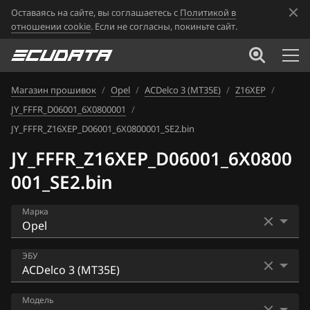
Оставаясь на сайте, вы соглашаетесь с
Политикой в
отношении cookie
. Если не согласны, покиньте сайт.
Магазин прошивок
/
Opel
/
ACDelco 3 (MT35E)
/
Z16XEP
/
JY_FFFR_D06001_6X0800001
/
JY_FFFR_Z16XEP_D06001_6X0800001_SE2.bin
JY_FFFR_Z16XEP_D06001_6X0800
001_SE2.bin
Марка
Acura
ЭБУ
Alfa Romeo
ACDelco 2 (MULTEC-S)
Модель
ATLAS