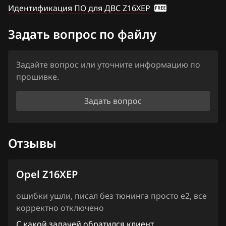
Haima
Идентификация ПО для ДВС Z16XEP
Haval
Задать вопрос по файлу
Hawtai
Задайте вопрос или уточните информацию по
Honda
прошивке.
Hongqi
Задать вопрос
Howo
Hummer
Отзывы
Hyundai
Infiniti
Opel Z16XEP
Iran Khodro
ошибки ушли, писал без тюнинга просто е2, все
Isuzu
корректно отключено
С какой задачей обратился клиент