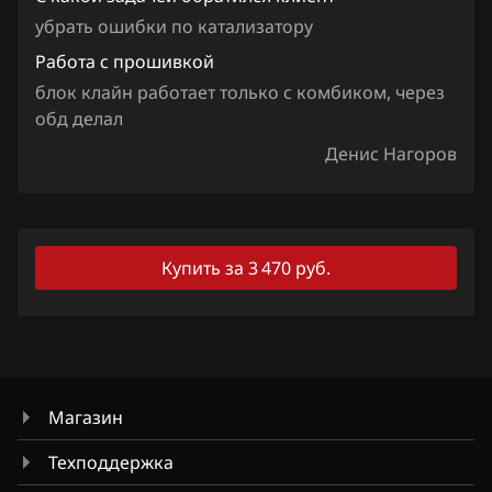
Iveco
убрать ошибки по катализатору
JAC
Работа с прошивкой
Jaecoo
блок клайн работает только с комбиком, через
обд делал
Jaguar
Денис Нагоров
Jeep
Jetour
Kaiyi
Купить за 3 470 руб.
Kia
King Long
KYC
Магазин
Lancia
Техподдержка
Land Rover