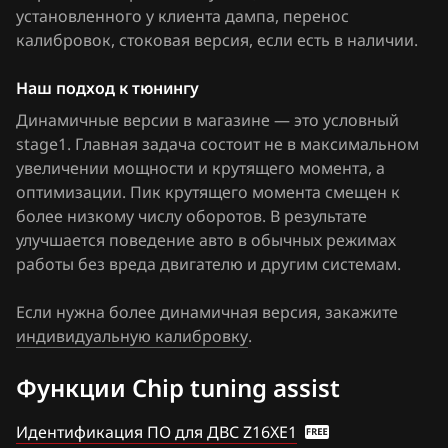
GMPT Gen2 (1024kB)
TB_FAHF_D04004_AC100004
установленного у клиента дампа, перенос
FAW
калибровок
, стоковая версия, если есть в наличии
.
Sagem S3000
TB_FCCY_D04004_AC130004
Fiat
Siemens Simtec 56.x
Наш подход к тюнингу
TB_FDJH_D04004_Z16XEP_AC140002
Ford
Динамичные версии в магазине — это условный
Siemens Simtec 71.1
TB_FHRP_D04004_ac150001
Forthing
stage1. Главная задача состоит не в максимальном
Siemens Simtec 71.5
увеличении мощности и крутящего момента, а
Foton
оптимизации. Пик крутящего момента смещен к
Siemens Simtec 71.6
более низкому числу оборотов. В результате
GAC
улучшается поведение авто в обычных режимах
Siemens Simtec 75.x
Geely
работы без вреда двигателю и другим системам.
Siemens Simtec 81.x
Genesis
Если нужна более динамичная версия, закажите
индивидуальную калибровку
.
GMC
Great Wall
Функции Chip tuning assist
Groz
Идентификация ПО для ДВС Z16XE1