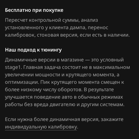
Бесплатно при покупке
Fiat
Пересчет контрольной суммы, анализ
Ford
установленного у клиента дампа, перенос
калибровок
Forthing
, стоковая версия, если есть в наличии
.
Foton
Наш подход к тюнингу
Динамичные версии в магазине — это условный
GAC
stage1. Главная задача состоит не в максимальном
Geely
увеличении мощности и крутящего момента, а
оптимизации. Пик крутящего момента смещен к
Genesis
более низкому числу оборотов. В результате
улучшается поведение авто в обычных режимах
GMC
работы без вреда двигателю и другим системам.
Great Wall
Если нужна более динамичная версия, закажите
Groz
индивидуальную калибровку
.
Haima