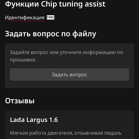
Функции Chip tuning assist
Haval
Идентификация
Hawtai
Задать вопрос по файлу
Honda
Hongqi
Задайте вопрос или уточните информацию по
Howo
прошивке.
Hummer
Задать вопрос
Hyundai
Infiniti
Отзывы
Iran Khodro
Lada Largus 1.6
Isuzu
Iveco
Мягкая работа двигателя, отзывчивая педаль