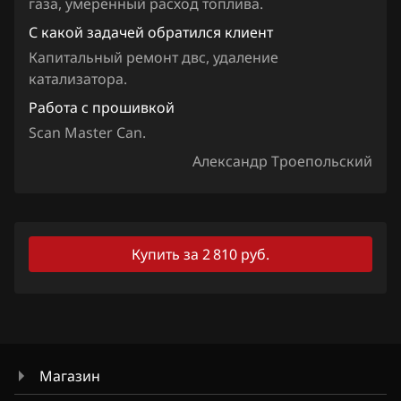
газа, умеренный расход топлива.
JAC
С какой задачей обратился клиент
Jaecoo
Капитальный ремонт двс, удаление
катализатора.
Jaguar
Работа с прошивкой
Jeep
Scan Master Can.
Jetour
Александр Троепольский
Kaiyi
Kia
Купить за 2 810 руб.
King Long
KYC
Lancia
Land Rover
Магазин