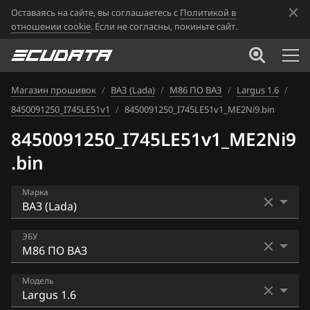
Оставаясь на сайте, вы соглашаетесь с
Политикой в
отношении cookie
. Если не согласны, покиньте сайт.
Магазин прошивок
/
ВАЗ (Lada)
/
М86 ПО ВАЗ
/
Largus 1.6
/
8450091250_I745LE51v1
/
8450091250_I745LE51v1_ME2Ni9.bin
8450091250_I745LE51v1_ME2Ni9
.bin
Марка
Acura
ЭБУ
Alfa Romeo
Bosch ME17.9.7
Модель
ATLAS
Bosch ME17.9.71