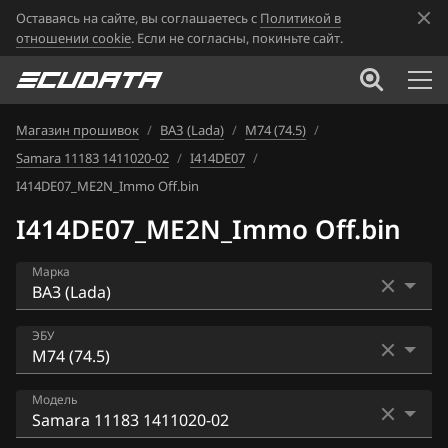
Оставаясь на сайте, вы соглашаетесь с
Политикой в
отношении cookie
. Если не согласны, покиньте сайт.
Магазин прошивок
/
ВАЗ (Lada)
/
М74 (74.5)
/
Samara 11183 1411020-02
/
I414DE07
/
I414DE07_ME2N_Immo Off.bin
I414DE07_ME2N_Immo Off.bin
Марка
Acura
ЭБУ
Alfa Romeo
Bosch ME17.9.7
Модель
ATLAS
Bosch ME17.9.71