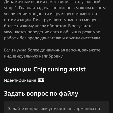
Динамичные версии в магазине — это условный
Fiat
stage1. Главная задача состоит не в максимальном
Granta, Datsun 21127 1411020-44
увеличении мощности и крутящего момента, а
Ford
Granta, Datsun 21127 1411020-46
оптимизации. Пик крутящего момента смещен к
более низкому числу оборотов. В результате
Forthing
Granta, Datsun 21127 1411020-54
улучшается поведение авто в обычных режимах
Foton
работы без вреда двигателю и другим системам.
Granta, Datsun 21127 1411020-58
GAC
Granta, Datsun 21127 1411020-63
Если нужна более динамичная версия, закажите
индивидуальную калибровку
.
Geely
Kalina 11183 1411020-52
Genesis
Функции Chip tuning assist
Kalina 2 21127 1411020-22
GMC
Kalina 2, Priora 21127 1411020-12
Идентификация
Great Wall
Priora 21116 1411020-12
Задать вопрос по файлу
Groz
Priora 21116 1411020-22
Haima
Задайте вопрос или уточните информацию по
Priora 21116 1411020-50