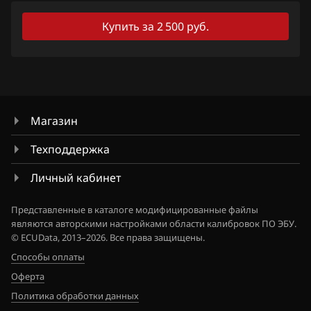
JAC
Купить за 2 500 руб.
Jaecoo
Jaguar
Jeep
Jetour
Магазин
Kaiyi
Техподдержка
Kia
Личный кабинет
King Long
Представленные в каталоге модифицированные файлы
являются авторскими настройками области калибровок ПО ЭБУ.
KYC
© ECUData, 2013–2026. Все права защищены.
Lancia
Способы оплаты
Оферта
Land Rover
Политика обработки данных