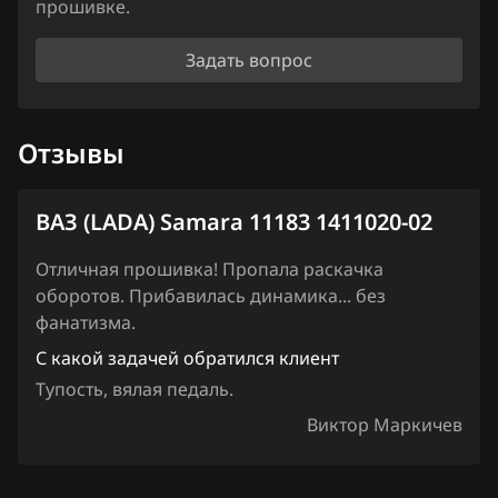
прошивке.
Haval
Priora 21128 1411020-12
Задать вопрос
Hawtai
Priora, Datsun 21127 1411020-46
Honda
Priora, Datsun 21127 1411020-90
Отзывы
Hongqi
Samara 11183 1411020-02
Howo
ВАЗ (LADA) Samara 11183 1411020-02
Hummer
Отличная прошивка! Пропала раскачка
Hyundai
оборотов. Прибавилась динамика... без
фанатизма.
Infiniti
С какой задачей обратился клиент
Iran Khodro
Тупость, вялая педаль.
Isuzu
Виктор Маркичев
Iveco