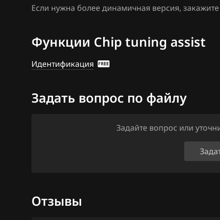
М86 ПО ВАЗ
Если нужна более динамичная версия, закажит
Citroen
М86 ПО Итэлм
Dacia
Функции Chip tuning assist
Я5.1.(x)
Daewoo
Я72
Идентификация
DAF
Я72+
Derways
Задать вопрос по файлу
Dodge
Задайте вопрос или уточ
Dongfeng
Exeed
Зада
Extreme moto
FAW
Отзывы
Fiat