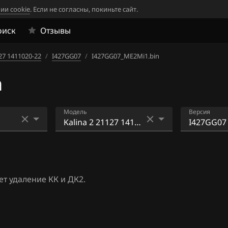
ии cookie
. Если не согласны, покиньте сайт.
оиск
Отзывы
127 1411020-22
/
I427GG07
/
I427GG07_ME2Mi1.bin
n
Модель
Версия
21067 1411020-32
I427GB02
1
21067 1411020-47
I427GC03
т удаление КК и ДК2.
Granta 11183 1411020-
I427GD04
62
120
I427GE05
Granta 11186 1411020-
125
I427GF06
12