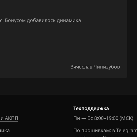
Granta, Datsun 11186
1411020-49
ас. Бонусом добавилось динамика
Granta, Datsun 11186
1411020-90
Granta, Datsun 21126
1411020-08
Вячеслав Чипизубов
Granta, Datsun 21127
1411020-38
Granta, Datsun 21127
1411020-39
Техподдержка
Granta, Datsun 21127
1411020-44
и АКПП
Пн — Вс 8:00–19:00 (МСК)
Granta, Datsun 21127
ника
По прошивкам:
в Telegra
1411020-46