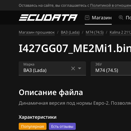
Оставаясь на сайте, вы соглашаетесь с
Политикой в отношен
Магазин
П
Магазин прошивок
/
ВАЗ (Lada)
/
М74 (74.5)
/
Kalina 2 21
I427GG07_ME2Mi1.bi
Марка
ЭБУ
Acura
Bosch ME17.9.7
Описание файла
Alfa Romeo
Bosch ME17.9.7
Динамичная версия под нормы Евро-2. Позволяе
ATLAS
Bosch MP7.0H
Audi
Siemens EMS 3
Характеристики
Популярная
Есть отзывы
BAIC
Siemens EMS 3