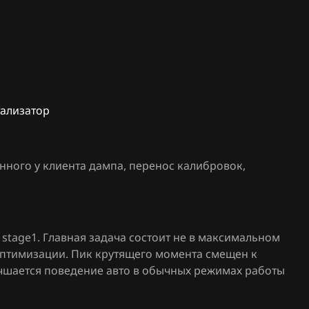
132
I427GG07
Granta 21126 1411020-
13
Granta 21126 1411020-
67
тализатор
Granta 21126 1411020-
90
ма GBO
Granta 21127 1411020-
нного у клиента дампа, перенос калибровок
,
тан)
23
элма
Granta 21127 1411020-
62
stage1. Главная задача состоит не в максимальном
Granta Sport 21126
оптимизации. Пик крутящего момента смещен к
1411020-77
лучшается поведение авто в обычных режимах работы
Granta, Datsun 11186
1411020-06