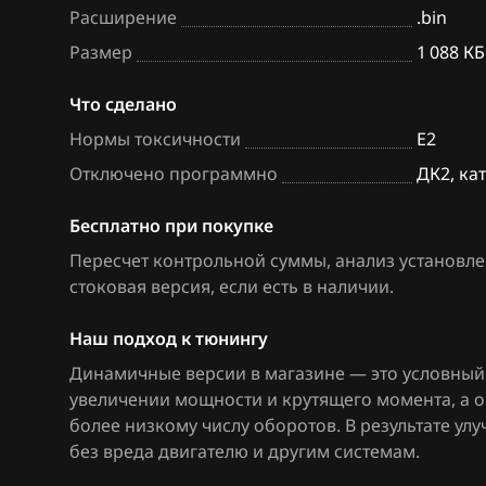
Расширение
.bin
BAW
Siemens EMS 3
Размер
1 088 КБ
Bentley
VS5.1.x
Что сделано
BMW
М73
Нормы токсичности
E2
Brilliance
М74 (74.5)
Отключено программно
ДК2, ка
BYD
М74.8(М74.8+)
Бесплатно при покупке
Cadillac
М74.9 ПО Итэл
Пересчет контрольной суммы, анализ установле
(LPG Пропан-Бу
стоковая версия, если есть в наличии
.
Changan
М74.9(1) ПО Ит
Chenglong
Наш подход к тюнингу
М74М
Динамичные версии в магазине — это условный 
Chery
увеличении мощности и крутящего момента, а 
М75
Chevrolet
более низкому числу оборотов. В результате у
М86 CNG
без вреда двигателю и другим системам.
Chrysler