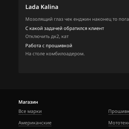
Ford
Lada Kalina
Forthing
Мозолящий глаз чек енджин наконец то пог
Foton
С какой задачей обратился клиент
Отключить дк2, кат
GAC
Работа с прошивкой
Geely
На столе комбилоадером.
Genesis
GMC
Great Wall
Groz
Магазин
Haima
Все марки
Прошивк
Haval
Американские
Мототех