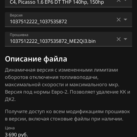
Bosch EDC17C60
Audi
C3, Picasso 1.6 EP6DT THP 140hp, 150hp
Версия
Bosch M7.4.x
BAIC
C4, Picasso 1.6 EP6 DT THP 140hp, 150hp
Bosch MD1CS003
1037393239_1037395608
BAW
Прошивка
C5 1.6 EP6DT THP 140hp, 150hp
Bosch ME7.4.x
1037396885_1037398550
Bentley
DS4 1.6 EP6DT THP 140hp, 150hp
1037512222_1037535872_ME2Qi3.bin
Bosch ME7.9.5.x
Описание файла
1037500446_1037515981
BMW
DS5 1.6 EP6 DT THP 140hp, 150hp
1037512222_1037535872_ME2Qi3+EVAP.bin
Bosch MED17.4.2 (MEVD17.4.2)
Динамичная версия с измененными лимитами
1037507208_1037520628
Brilliance
оборотов отключения топливоподачи,
1037512222_1037535872_ME2Qi3F.bin
Bosch MED17.4.4
1037507208_10SW009172
максимальной скорости и максимального мкр.
BYD
Версия под нормы Евро-2. Позволяет удаление КК и
Bosch MEV17.4.2
1037511665_1037520628
Cadillac
ДК2.
Delphi DCM6.2(x)
1037512222_1037519191
Changan
Получите доступ ко всем модификациям прошивок
Delphi DCM7.1(x)
в версии, включая стоковые файлы при наличии.
1037512222_1037532241
Chenglong
Цена
Marelli IAW6LPxx
1037512222_1037535872
Chery
3 690 руб.