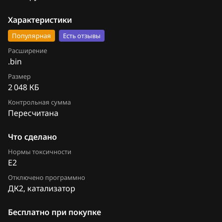
Siemens (Continental) SID807 EVO
1037512222_1037539079
Chevrolet
Характеристики
Valeo j34p
1037512222_10SW003358
Chrysler
Популярная
Есть отзывы
Valeo V46 (VD46)
1037512222_10SW009988
Расширение
Citroen
.bin
Valeo VD56.1
1037512222_10SW055607
Dacia
Размер
2 048 КБ
1037520611
Daewoo
Контрольная сумма
Пересчитана
DAF
Derways
Что сделано
Нормы токсичности
Dodge
E2
Dongfeng
Отключено программно
ДК2, катализатор
Exeed
Бесплатно при покупке
Extreme moto