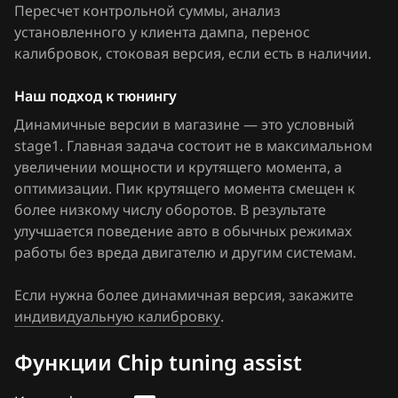
Пересчет контрольной суммы, анализ
FAW
установленного у клиента дампа, перенос
калибровок
Fiat
, стоковая версия, если есть в наличии
.
Ford
Наш подход к тюнингу
Динамичные версии в магазине — это условный
Forthing
stage1. Главная задача состоит не в максимальном
Foton
увеличении мощности и крутящего момента, а
оптимизации. Пик крутящего момента смещен к
GAC
более низкому числу оборотов. В результате
улучшается поведение авто в обычных режимах
Geely
работы без вреда двигателю и другим системам.
Genesis
Если нужна более динамичная версия, закажите
GMC
индивидуальную калибровку
.
Great Wall
Функции Chip tuning assist
Groz