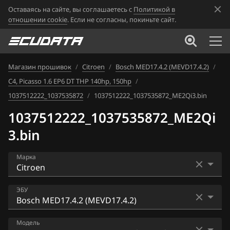
Оставаясь на сайте, вы соглашаетесь с
Политикой в
отношении cookie
. Если не согласны, покиньте сайт.
Магазин прошивок
/
Citroen
/
Bosch MED17.4.2 (MEVD17.4.2)
/
C4, Picasso 1.6 EP6 DT THP 140hp, 150hp
/
1037512222_1037535872
/
1037512222_1037535872_ME2Qi3.bin
1037512222_1037535872_ME2Qi
3.bin
Марка
Acura
ЭБУ
Alfa Romeo
Bosch EDC17C10
Модель
ATLAS