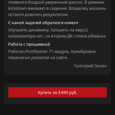
Iveco
появился бодрый уверенный разгон. В режиме
kickdown вжимает в сидение. Владелец машины
JAC
остался доволен результатом.
Jaecoo
С какой задачей обратился клиент
Улучшить динамику, прошить на евро2,
Jaguar
катализатора нет, на втором ДК стояла обманка
Jeep
Работа с прошивкой
Работал Pcmflasher 71 модуль. Калибровки
Jetour
переносил утилитой на сайте.
Kaiyi
Григорий Золин
Kia
King Long
Купить за 3 690 руб.
KYC
Lancia
Land Rover