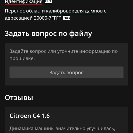
Идентификация
Haima
Перенос области калибровок для дампов с
Haval
адресацией 20000-7FFFF
Hawtai
Задать вопрос по файлу
Honda
Hongqi
Задайте вопрос или уточните информацию по
прошивке.
Howo
Задать вопрос
Hummer
Hyundai
Отзывы
Infiniti
Iran Khodro
Citroen C4 1.6
Isuzu
Динамика машины значительно улучшилась,