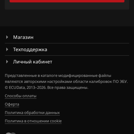
Iveco
JAC
Jaecoo
Jaguar
Магазин
Jeep
Техподдержка
Jetour
Личный кабинет
Kaiyi
Представленные в каталоге модифицированные файлы
являются авторскими настройками области калибровок ПО ЭБУ.
Kia
© ECUData, 2013–2026. Все права защищены.
Способы оплаты
King Long
Оферта
KYC
Политика обработки данных
Lancia
Политика в отношении cookie
Land Rover