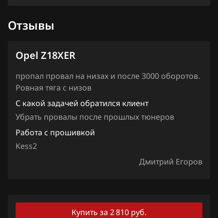
Haima
Отзывы
Haval
Hawtai
Opel Z18XER
Honda
пропал провал на низах и после 3000 оборотов.
Hongqi
Ровная тяга с низов
Howo
С какой задачей обратился клиент
Убрать провалы после прошлых тюнеров
Hummer
Работа с прошивкой
Hyundai
Kess2
Infiniti
Дмитрий Егоров
Iran Khodro
Isuzu
Купить за 2 810 руб.