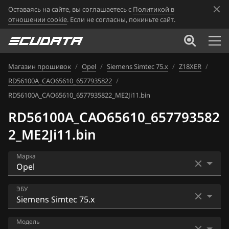
Оставаясь на сайте, вы соглашаетесь с
Политикой в
отношении cookie
. Если не согласны, покиньте сайт.
Магазин прошивок
/
Opel
/
Siemens Simtec 75.x
/
Z18XER
/
RD56100A_CAO65610_6577935822
/
RD56100A_CAO65610_6577935822_ME2Ji11.bin
RD56100A_CAO65610_657793582
2_ME2Ji11.bin
Марка
Acura
ЭБУ
Alfa Romeo
ACDelco 2 (MULTEC-S)
Модель
ATLAS