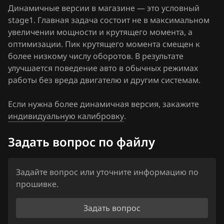
GMPT Gen2 (1024kB)
Динамичные версии в магазине — это условный
FAW
stage1. Главная задача состоит не в максимальном
Sagem S3000
Fiat
увеличении мощности и крутящего момента, а
Siemens Simtec 56.x
оптимизации. Пик крутящего момента смещен к
Ford
более низкому числу оборотов. В результате
Siemens Simtec 71.1
улучшается поведение авто в обычных режимах
Forthing
работы без вреда двигателю и другим системам.
Siemens Simtec 71.5
Foton
Siemens Simtec 71.6
Если нужна более динамичная версия, закажите
GAC
индивидуальную калибровку
.
Siemens Simtec 75.x
Geely
Задать вопрос по файлу
Siemens Simtec 81.x
Genesis
GMC
Задайте вопрос или уточните информацию по
прошивке.
Great Wall
Задать вопрос
Groz