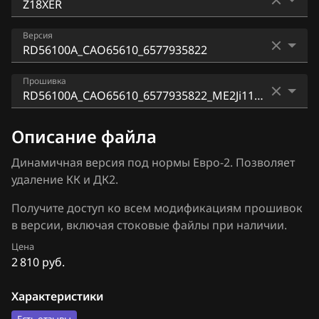
ACDelco 3 (MT35E)
Audi
Z16XER
Версия
ACDelco 5 (ACDelco Exx)
BAIC
Z18XER
ACDelco 5 (E98)
RD56100A_CAO65610_6577935822
BAW
Прошивка
Bosch EDC16C36
RD56101A_CaO65610_6577935825
Bentley
RD56100A_CAO65610_6577935822_ME2Ji11.bin
Bosch EDC16C9
Описание файла
RE56100A_CAO67610_6577936311
BMW
Bosch EDC17C42
Динамичная версия под нормы Евро-2. Позволяет
RE56101A_CaO67610_6577936314
Brilliance
удаление КК и ДК2.
Bosch EDC17C59
RM54201A_CAO65420_6577935809
BYD
Получите доступ ко всем модификациям прошивок
Bosch EDC17C84
RM55100A_CAO65510_6577935810
в версии, включая стоковые файлы при наличии.
Cadillac
Bosch M1.5.5
Цена
RM55300A_CAO65530_6577935811
Changan
2 810 руб.
Bosch MD1CS003
RM56002A_CAO65600_6577935817
Chenglong
Характеристики
Bosch ME(D)9.6.x
RM56003A_CAO65600_6577935819
Chery