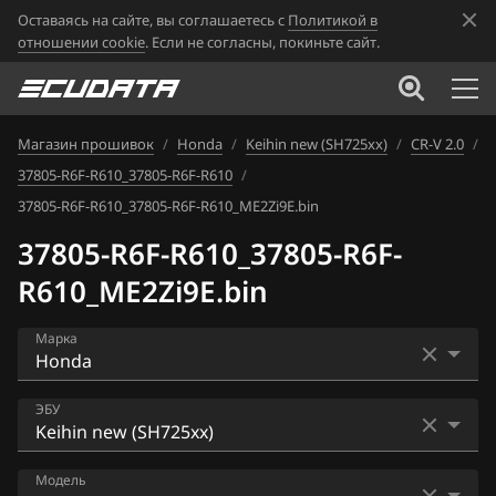
Оставаясь на сайте, вы соглашаетесь с
Политикой в
отношении cookie
. Если не согласны, покиньте сайт.
Магазин прошивок
/
Honda
/
Keihin new (SH725xx)
/
CR-V 2.0
/
37805-R6F-R610_37805-R6F-R610
/
37805-R6F-R610_37805-R6F-R610_ME2Zi9E.bin
37805-R6F-R610_37805-R6F-
R610_ME2Zi9E.bin
Марка
Acura
ЭБУ
Alfa Romeo
Bosch EDC17C58
Модель
ATLAS