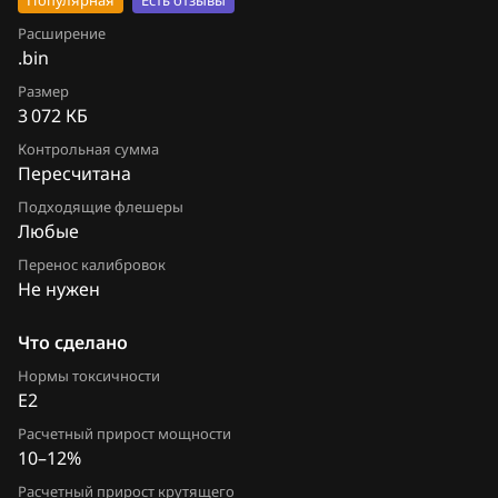
Популярная
Есть отзывы
Chevrolet
Расширение
Odyssey 2.4
.bin
Chrysler
Pilot 3.0
Размер
3 072 КБ
Citroen
Pilot 3.5
Контрольная сумма
Dacia
Пересчитана
Shuttle 1.5 Hybrid X
Подходящие флешеры
Daewoo
Stepwgn 1.5 (L15B)
Любые
DAF
Stepwgn 2.0
Перенос калибровок
Не нужен
Derways
Vezel 1.5
Что сделано
Dodge
Нормы токсичности
Dongfeng
E2
Exeed
Расчетный прирост мощности
10–12%
Extreme moto
Расчетный прирост крутящего