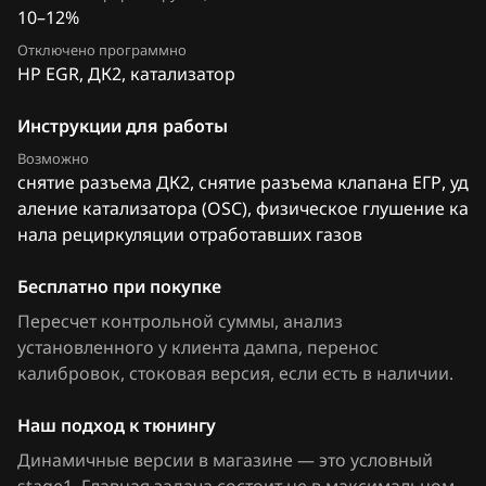
10–12%
FAW
Отключено программно
Fiat
HP EGR, ДК2, катализатор
Ford
Инструкции для работы
Forthing
Возможно
снятие разъема ДК2, снятие разъема клапана ЕГР, уд
Foton
аление катализатора (OSC), физическое глушение ка
нала рециркуляции отработавших газов
GAC
Geely
Бесплатно при покупке
Пересчет контрольной суммы, анализ
Genesis
установленного у клиента дампа, перенос
GMC
калибровок
, стоковая версия, если есть в наличии
.
Great Wall
Наш подход к тюнингу
Groz
Динамичные версии в магазине — это условный