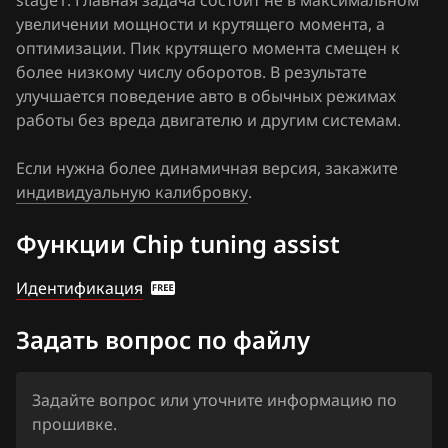
stage1. Главная задача состоит не в максимальном
Haima
увеличении мощности и крутящего момента, а
оптимизации. Пик крутящего момента смещен к
Haval
более низкому числу оборотов. В результате
Hawtai
улучшается поведение авто в обычных режимах
работы без вреда двигателю и другим системам.
Honda
Если нужна более динамичная версия, закажите
Hongqi
индивидуальную калибровку
.
Howo
Функции Chip tuning assist
Hummer
Идентификация
Hyundai
Infiniti
Задать вопрос по файлу
Iran Khodro
Задайте вопрос или уточните информацию по
Isuzu
прошивке.