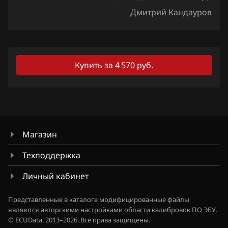
Дмитрий Кандауров
Lexus
Lifan
Lincoln
Купить за 4 570 руб.
Livan
Luxgen
MAN
Магазин
Maserati
Техподдержка
Mazda
Личный кабинет
Mercedes-Benz
Представленные в каталоге модифицированные файлы
MG
являются авторскими настройками области калибровок ПО ЭБУ.
© ECUData, 2013–2026. Все права защищены.
Mini