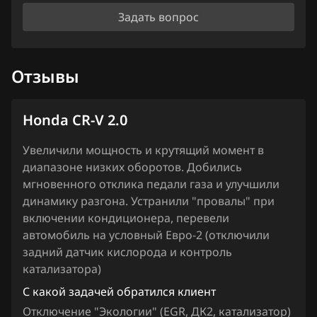
Iveco
Задать вопрос
JAC
Jaecoo
Отзывы
Jaguar
Jeep
Honda CR-V 2.0
Jetour
Увеличили мощность и крутящий момент в
диапазоне низких оборотов. Добились
Kaiyi
мгновенного отклика педали газа и улучшили
Kia
динамику разгона. Устранили "провалы" при
включении кондиционера, перевели
King Long
автомобиль на условный Евро-2 (отключили
задний датчик кислорода и контроль
KYC
катализатора)
Lancia
С какой задачей обратился клиент
Отключение "Экологии" (EGR, ДК2, катализатор)
Land Rover