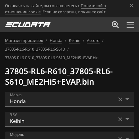
Оставаясь на сайте, вы соглашаетесь с
Политикой в
отношении cookie
. Если не согласны, покиньте сайт.
Магазин прошивок
/
Honda
/
Keihin
/
Accord
/
37805-RL6-R610_37805-RL6-S610
/
37805-RL6-R610_37805-RL6-S610_ME2Hi5+EVAP.bin
37805-RL6-R610_37805-RL6-
S610_ME2Hi5+EVAP.bin
Марка
Acura
ЭБУ
Alfa Romeo
Bosch EDC17C58
Модель
ATLAS