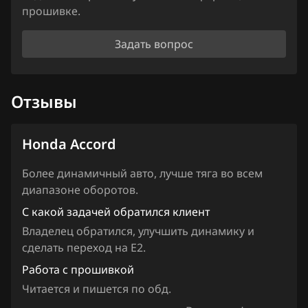
Haima
прошивке.
Haval
Задать вопрос
Hawtai
Honda
Отзывы
Hongqi
Honda Accord
Howo
Hummer
Более динамичный авто, лучше тяга во всем
диапазоне оборотов.
Hyundai
С какой задачей обратился клиент
Infiniti
Владелец обратился, улучшить динамику и
сделать переход на Е2.
Iran Khodro
Работа с прошивкой
Isuzu
Читается и пишется по обд.