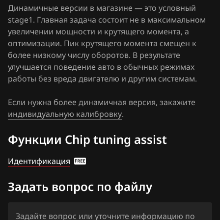
Динамичные версии в магазине — это условный
FAW
stage1. Главная задача состоит не в максимальном
Fiat
увеличении мощности и крутящего момента, а
оптимизации. Пик крутящего момента смещен к
Ford
более низкому числу оборотов. В результате
улучшается поведение авто в обычных режимах
Forthing
работы без вреда двигателю и другим системам.
Foton
Если нужна более динамичная версия, закажите
GAC
индивидуальную калибровку
.
Geely
Функции Chip tuning assist
Genesis
Идентификация
GMC
Задать вопрос по файлу
Great Wall
Groz
Задайте вопрос или уточните информацию по