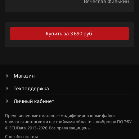
Iveco
Вячеслав Филькин
JAC
Jaecoo
Купить за 3 690 руб.
Jaguar
Jeep
Jetour
Kaiyi
Магазин
Kia
Техподдержка
King Long
Личный кабинет
KYC
Представленные в каталоге модифицированные файлы
являются авторскими настройками области калибровок ПО ЭБУ.
Lancia
© ECUData, 2013–2026. Все права защищены.
Способы оплаты
Land Rover