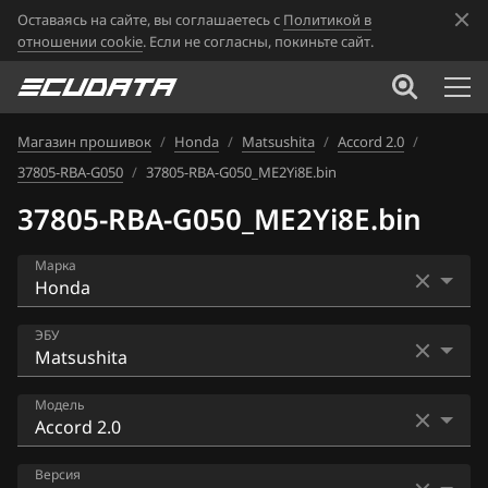
Оставаясь на сайте, вы соглашаетесь с
Политикой в
отношении cookie
. Если не согласны, покиньте сайт.
Магазин прошивок
/
Honda
/
Matsushita
/
Accord 2.0
/
37805-RBA-G050
/
37805-RBA-G050_ME2Yi8E.bin
37805-RBA-G050_ME2Yi8E.bin
Марка
Acura
ЭБУ
Alfa Romeo
Bosch EDC17C58
Модель
ATLAS
Keihin
Audi
Accord 2.0
Версия
Keihin immo off