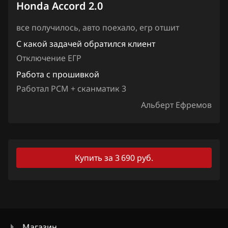
Honda Accord 2.0
Jaecoo
все получилось, авто поехало, егр отшит
Jaguar
С какой задачей обратился клиент
Jeep
Отключение ЕГР
Jetour
Работа с прошивкой
Работал PCM + сканматик 3
Kaiyi
Альберт Ефремов
Kia
King Long
KYC
Купить за 3 690 руб.
Lancia
Land Rover
Lexus
Магазин