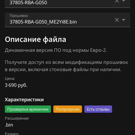
BAIC
Accord 2.4
Keihin new (SH725xx)
3377880550_RRBCAA_GA701000
BAW
Прошивка
CrossRoad
Matsushita
3377880550_RRBCAA_GA70200
Bentley
Stream II
37805-RBA-G050_ME2Yi8E.bin
Siemens (Continental)
Описание файла
37805-RBA-E550_4050
BMW
37805-RBA-G050_SE4.bin
Динамичная версия ПО под нормы Евро-2.
37805-RBA-G030
Brilliance
Получите доступ ко всем модификациям прошивок
37805-RBA-G050
BYD
в версии, включая стоковые файлы при наличии.
37805-RBA-G110_G120
Cadillac
Цена
3 690 руб.
37805-RBA-G420
Changan
37805-RBA-G530
Характеристики
Chenglong
Проверена временем
Популярная
Есть отзывы
37805-RBA-G710
Chery
Расширение
37805-RBA-G720
.bin
Chevrolet
Размер
37805-RBA-J530