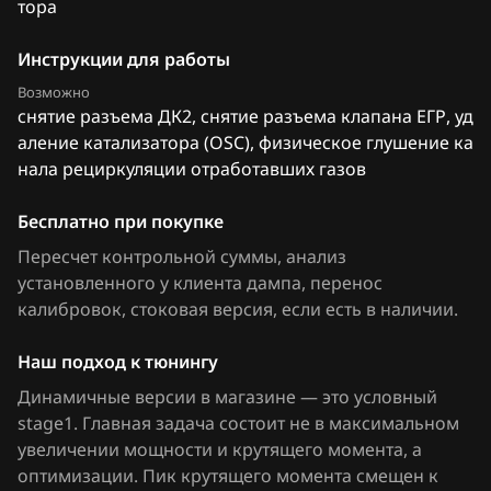
тора
Ford
Инструкции для работы
Forthing
Возможно
снятие разъема ДК2, снятие разъема клапана ЕГР, уд
Foton
аление катализатора (OSC), физическое глушение ка
нала рециркуляции отработавших газов
GAC
Geely
Бесплатно при покупке
Пересчет контрольной суммы, анализ
Genesis
установленного у клиента дампа, перенос
GMC
калибровок
, стоковая версия, если есть в наличии
.
Great Wall
Наш подход к тюнингу
Groz
Динамичные версии в магазине — это условный
stage1. Главная задача состоит не в максимальном
Haima
увеличении мощности и крутящего момента, а
оптимизации. Пик крутящего момента смещен к
Haval