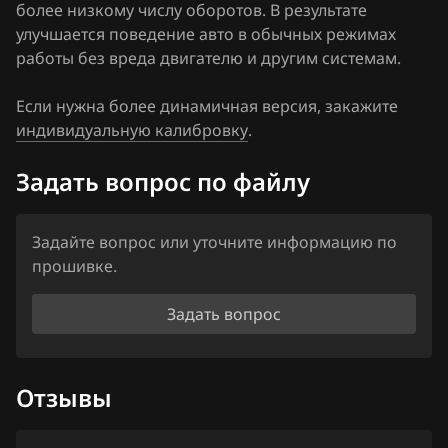
более низкому числу оборотов. В результате
Hawtai
улучшается поведение авто в обычных режимах
работы без вреда двигателю и другим системам.
Honda
Если нужна более динамичная версия, закажите
Hongqi
индивидуальную калибровку
.
Howo
Задать вопрос по файлу
Hummer
Hyundai
Задайте вопрос или уточните информацию по
прошивке.
Infiniti
Iran Khodro
Задать вопрос
Isuzu
Iveco
Отзывы
JAC