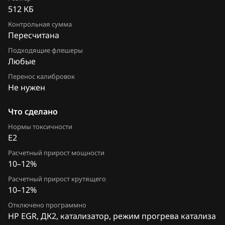
Chrysler
512 КБ
37805-RL2-G030_37805-RL2-G040
Citroen
Контрольная сумма
Пересчитана
37805-RL2-G030_37805-RL2-G050
Dacia
Подходящие флешеры
37805-RL2-G530
Любые
Daewoo
Перенос калибровок
37805-RL2-G530_37805-RL2-G540
DAF
Не нужен
Derways
Что сделано
Dodge
Нормы токсичности
E2
Dongfeng
Расчетный прирост мощности
10–12%
Exeed
Расчетный прирост крутящего
Extreme moto
10–12%
FAW
Отключено программно
HP EGR, ДК2, катализатор, режим прогрева катализа
Fiat