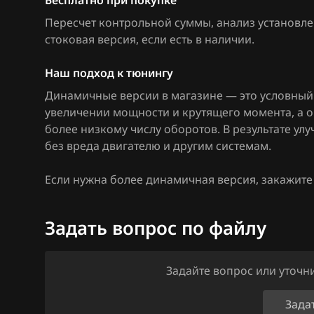
Бесплатно при покупке
Citroen
Bosch ME7.6.3
Пересчет контрольной суммы, анализ установле
стоковая версия, если есть в наличии
.
Dacia
Bosch ME7.6.4
Daewoo
Bosch ME7.9.9
Наш подход к тюнингу
Динамичные версии в магазине — это условный 
DAF
Bosch ME9.1
увеличении мощности и крутящего момента, а 
Derways
Bosch MED17.4.
более низкому числу оборотов. В результате у
без вреда двигателю и другим системам.
Dodge
Denso SH7058
Если нужна более динамичная версия, закажит
Dongfeng
GMPT Gen1 (51
Exeed
GMPT Gen2 (10
Задать вопрос по файлу
Extreme moto
Sagem S3000
FAW
Siemens Simtec 
Задайте вопрос или уточ
Fiat
Siemens Simtec 
Зада