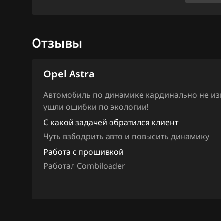
Ford
Siemens Simtec 
Forthing
Siemens Simtec 
Отзывы
Foton
Siemens Simtec 
GAC
Siemens Simtec 
Opel Astra
Geely
Автомобиль по динамике кардинально не изме
Genesis
ушли ошибки по экологии!
С какой задачей обратился клиент
GMC
Чуть взбодрить авто и повысить динамику
Great Wall
Работа с прошивкой
Groz
Работал Combiloader
Haima
Haval