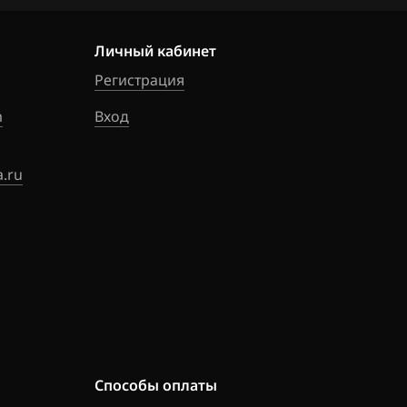
_CAO40051_65
Личный кабинет
_CAO100A2_6
Регистрация
9
m
Вход
_CAO100C1_6
9
.ru
A_CAO100D1_6
3
A_CaO100D2_6
5
_CAO40051_65
_CAO40051_65
Способы оплаты