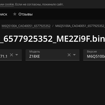
ии cookie
. Если не согласны, покиньте сайт.
оиск
Отзывы
M6Q5100A_CAO40051_6577925352
/
M6Q5100A_CAO40051_6577925352_
6577925352_ME2Zi9F.bi
Модель
Версия
TEC-S)
Y22XE
G015002A
77925353
5E)
Z18XE
m2c8301a
lco Exx)
Z18XE1
86055326
Z18XEL
m2c8400a
86065321
6
Z22XE