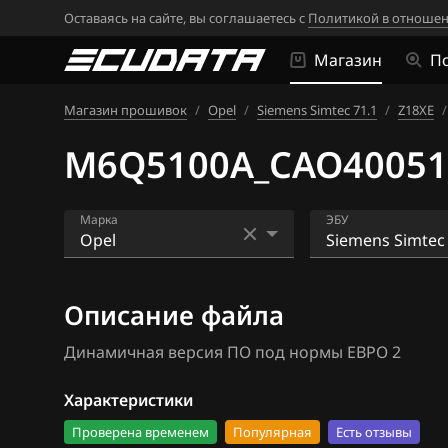
Оставаясь на сайте, вы соглашаетесь с
Политикой в отношен
Магазин
П
Магазин прошивок
/
Opel
/
Siemens Simtec 71.1
/
Z18XE
/
M6Q5100A_CAO40051_
Марка
ЭБУ
Acura
ACDelco 2 (MUL
Описание файла
Alfa Romeo
ACDelco 3 (MT3
Динамичная версия ПО под нормы ЕВРО 2
ATLAS
ACDelco 5 (ACDe
Audi
ACDelco 5 (E98)
Характеристики
Проверена временем
Популярная
Есть отзывы
BAIC
Bosch EDC16C3