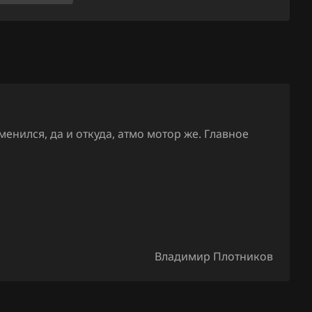
71.5
n2c8400a
6065390
71.6
n2c9302a
75.x
6065394
81.x
N2CD101
58611536
нился, да и откуда, атмо мотор же. Главное
N2H9303A
86065396
N2HC100A
58611533
N2HD101
58611536
Владимир Плотников
N2P5102A
77925346