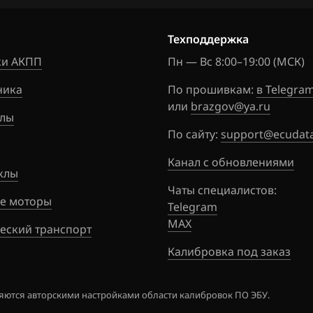
N2Q5102A
77925344
Техподдержка
N5HA200A
и АКПП
Пн — Вс 8:00–19:00 (МСК)
58611530
ника
По прошивкам:
в Telegra
N5HC100A
или
brazgov@ya.ru
лы
58611532
По сайту:
support@ecudata
N5HD101
Канал с обновлениями
58611536
клы
Чаты специалистов:
N5HD200
е моторы
Telegram
58611538
MAX
еский транспорт
N5Q5102A
Калибровка под заказ
77925334
N5Q5103A
ются авторскими настройками области калибровок ПО ЭБУ.
77925356