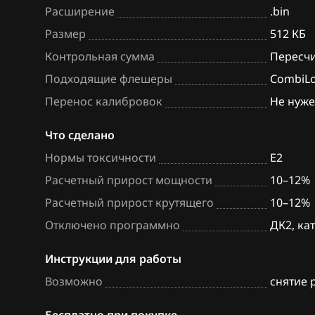
Расширение
.bin
BAW
Bosch EDC16C9
Размер
512 КБ
Bentley
Bosch EDC17C4
Контрольная сумма
Пересч
BMW
Bosch EDC17C5
Подходящие флешеры
CombiL
Перенос калибровок
Не нуж
Brilliance
Bosch EDC17C8
BYD
Bosch M1.5.5
Что сделано
Нормы токсичности
E2
Cadillac
Bosch MD1CS0
Расчетный прирост мощности
10–12%
Changan
Bosch ME(D)9.6
Расчетный прирост крутящего
10–12%
Chenglong
Bosch ME1.5.5
Отключено программно
ДК2, ка
Chery
Bosch ME3.1.1
Инструкции для работы
Chevrolet
Bosch ME7.6.1
Возможно
снятие 
Chrysler
Bosch ME7.6.2