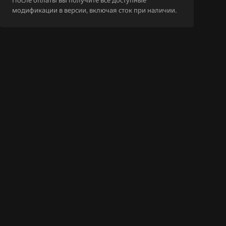
После оплаты вы получите все доступные
_caO10093_65
модификации в версии, включая сток при наличии.
A_CaO100D1_6
5
_CaO10093_6
6
_CAO100D1_65
_CAO40051_65
A_CAO40051_6
8
A_CAO100A1_6
3