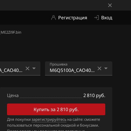
Регистрация
Вход
ME2Zi9F.bin
n
Прошивка
_CAO41050_65
M6Q5100A_CAO40051_6
577925352_ME2Zi9F.bin
Цена
2 810 руб.
_caO10083_65
M6Q5100A_CAO40051_6
577925352_ME4Zi9F.bin
Купить за 2 810 руб.
_CaO10083_65
M6Q5100A_CAO40051_6
Для покупки
зарегистрируйтесь
на сайте: сможете
пользоваться персональной скидкой и бонусами.
577925352_SE4F.bin