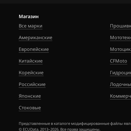
Hawtai
Honda
Магазин
Hongqi
Все марки
Прошивк
Howo
Американские
Мототех
Hummer
Европейские
Мотоцик
Hyundai
Китайские
CFMoto
Infiniti
Корейские
Гидроци
Iran Khodro
Российские
Лодочны
Isuzu
Японские
Коммерч
Iveco
Стоковые
JAC
Представленные в каталоге модифицированные файлы явля
© ECUData, 2013–2026. Все права защищены.
Jaecoo