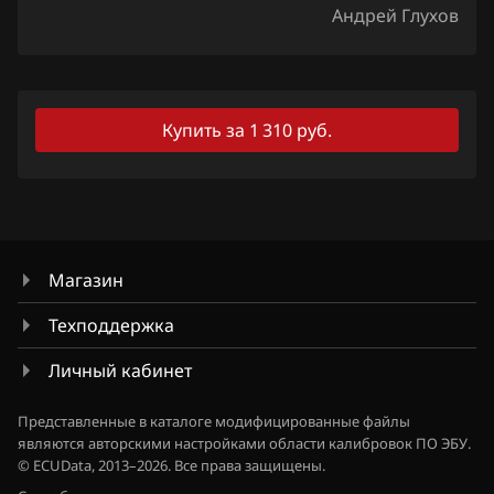
Андрей Глухов
Jaecoo
Jaguar
Jeep
Купить за 1 310 руб.
Jetour
Kaiyi
Kia
Магазин
King Long
Техподдержка
KYC
Личный кабинет
Lancia
Land Rover
Представленные в каталоге модифицированные файлы
являются авторскими настройками области калибровок ПО ЭБУ.
Lexus
© ECUData, 2013–2026. Все права защищены.