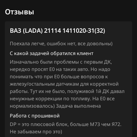
Hawtai
Отзывы
Honda
ВАЗ (LADA) 21114 1411020-31(32)
Hongqi
Поехала легче, ошибок нет, все довольны)
Howo
С какой задачей обратился клиент
Hummer
Изначально были проблемы с первым ДК,
нередко просят Е0 на таких авто. Но надо
Hyundai
понимать что при Е0 больше вопросов к
Infiniti
железу/остальным датчикам для корректной
работы. Тут их не было, полуживой 1й ДК давал
Iran Khodro
ненужные коррекции по топливу. На Е0 все
нормализовалось) Задача выполнена
Isuzu
Работа с прошивкой
Iveco
DP = это плюсовой блок, больше М73 чем Я72.
JAC
Не забываем про это)