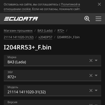
Оставаясь на сайте, вы соглашаетесь с
Политикой в
отношении cookie
. Если не согласны, покиньте сайт.
Магазин прошивок
/
ВАЗ (Lada)
/
Я72+
/
21114 1411020-31(32)
/
x204DP57
/
I204RR53+_F.bin
I204RR53+_F.bin
Марка
Acura
ЭБУ
Alfa Romeo
Bosch ME17.9.7
Модель
ATLAS
Bosch ME17.9.71
Audi
11183 1411020-21(22)
Версия
Bosch MP7.0H