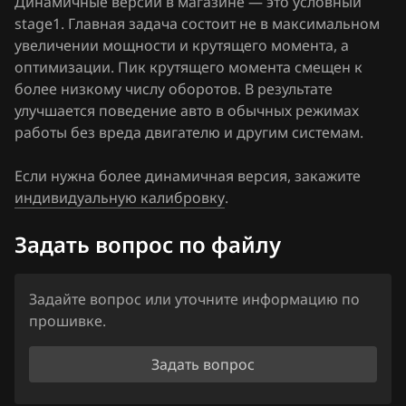
Динамичные версии в магазине — это условный
stage1. Главная задача состоит не в максимальном
Ford
увеличении мощности и крутящего момента, а
оптимизации. Пик крутящего момента смещен к
Forthing
более низкому числу оборотов. В результате
Foton
улучшается поведение авто в обычных режимах
работы без вреда двигателю и другим системам.
GAC
Если нужна более динамичная версия, закажите
Geely
индивидуальную калибровку
.
Genesis
Задать вопрос по файлу
GMC
Great Wall
Задайте вопрос или уточните информацию по
прошивке.
Groz
Haima
Задать вопрос
Haval