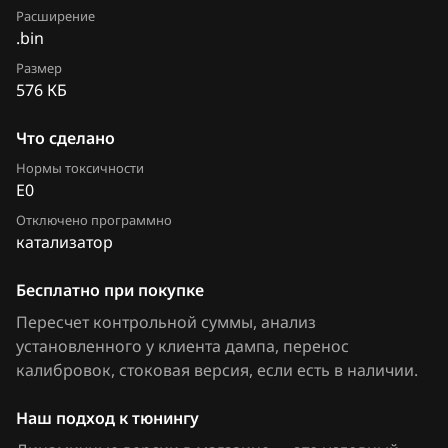
Chrysler
Расширение
М86 CNG
.bin
Citroen
Размер
М86 ПО ВАЗ
Dacia
576 КБ
М86 ПО Итэлма
Daewoo
Что сделано
Я5.1.(x)
DAF
Нормы токсичности
E0
Я72
Derways
Отключено программно
Я72+
катализатор
Dodge
Dongfeng
Бесплатно при покупке
Пересчет контрольной суммы, анализ
Exeed
установленного у клиента дампа, перенос
Extreme moto
калибровок
, стоковая версия, если есть в наличии
.
FAW
Наш подход к тюнингу
Fiat