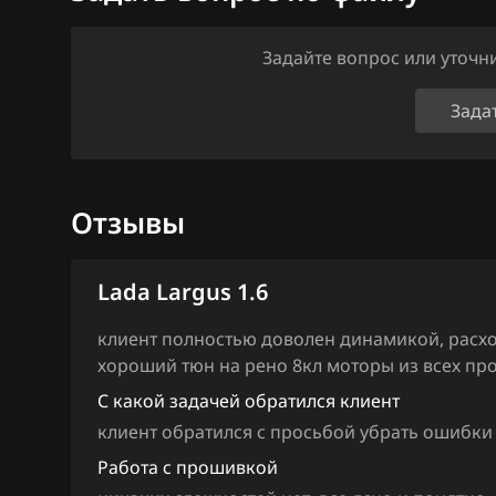
Ford
Задайте вопрос или уточ
Forthing
Foton
Зада
GAC
Geely
Отзывы
Genesis
GMC
Lada Largus 1.6
Great Wall
клиент полностью доволен динамикой, расхо
хороший тюн на рено 8кл моторы из всех п
Groz
С какой задачей обратился клиент
Haima
клиент обратился с просьбой убрать ошибки
Haval
Работа с прошивкой