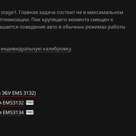
stage1. Главная задача состоит не в максимальном
а
оптимизации. Пик крутящего момента смещен к
лучшается поведение авто в обычных режимах работы
е
индивидуальную калибровку
.
 ЭБУ EMS 3132)
я EMS3132
я EMS3134