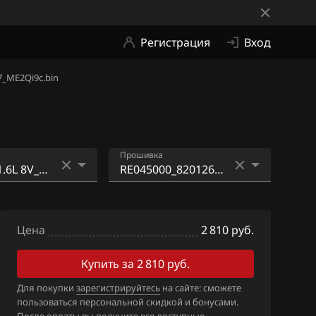
Регистрация
Вход
7_ME2Qi9c.bin
Прошивка
.6L
LARGUS_ 1.6L
045_820126128
8V_RE045000_233045AA_
Цена
8201264017_ME4C.bin
2 810 руб.
.6L
RE045000_233045AA_820
Купить за 2 810 руб.
045_820126401
1264017_SE4.bin
Для покупки
зарегистрируйтесь
на сайте: сможете
пользоваться персональной скидкой и бонусами.
RE045000_8201264017_