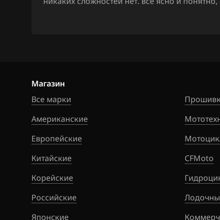
никаких сложностей нет. все ясно и понятно
Hawtai
Honda
Hongqi
Howo
Hummer
Магазин
Все марки
Прошивк
Hyundai
Американские
Мототех
Infiniti
Европейские
Мотоцик
Iran Khodro
Китайские
CFMoto
Isuzu
Корейские
Гидроци
Iveco
Российские
Лодочны
JAC
Японские
Коммерч
Jaecoo