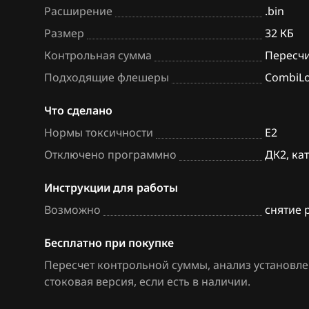
Расширение
.bin
BAW
Siemens EMS 3
Размер
32 КБ
Bentley
VS5.1.x
Контрольная сумма
Пересч
BMW
М73
Подходящие флешеры
CombiLoa
Brilliance
М74 (74.5)
Что сделано
BYD
М74.8(М74.8+)
Нормы токсичности
E2
Отключено программно
ДК2, ка
Cadillac
М74.9 ПО Итэл
(LPG Пропан-Бу
Changan
Инструкции для работы
М74.9(1) ПО Ит
Возможно
снятие 
Chenglong
М74М
Chery
Бесплатно при покупке
М75
Пересчет контрольной суммы, анализ установле
Chevrolet
стоковая версия, если есть в наличии
.
М86 CNG
Chrysler