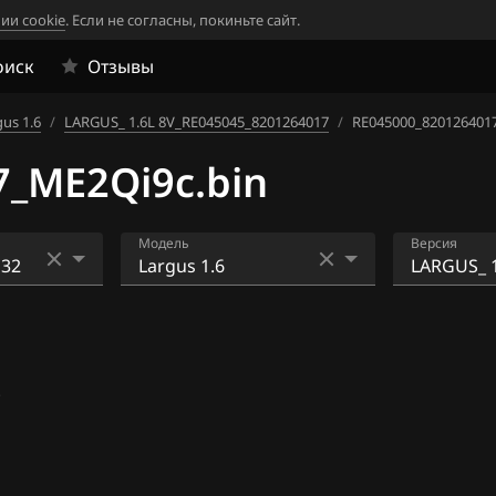
ии cookie
. Если не согласны, покиньте сайт.
оиск
Отзывы
gus 1.6
/
LARGUS_ 1.6L 8V_RE045045_8201264017
/
RE045000_820126401
_ME2Qi9c.bin
Модель
Версия
Largus 1.6
LARGUS_ 1
8V_RE045
1
6
.
LARGUS_ 1
8V_RE045
120
7
125