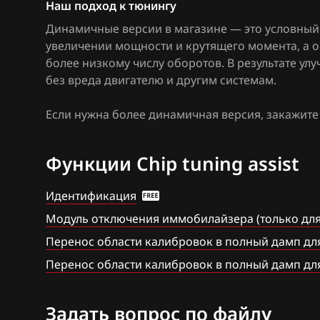
М86 ПО ВАЗ
Наш подход к тюнингу
Citroen
Динамичные версии в магазине — это условный 
М86 ПО Итэлм
Dacia
увеличении мощности и крутящего момента, а 
Я5.1.(x)
более низкому числу оборотов. В результате у
Daewoo
без вреда двигателю и другим системам.
Я72
DAF
Если нужна более динамичная версия, закажит
Я72+
Derways
Функции Chip tuning assist
Dodge
Dongfeng
Идентификация
Exeed
Модуль отключения иммобилайзера (только для
Перенос области калибровок в полный дамп дл
Extreme moto
Перенос области калибровок в полный дамп дл
FAW
Fiat
Задать вопрос по файлу