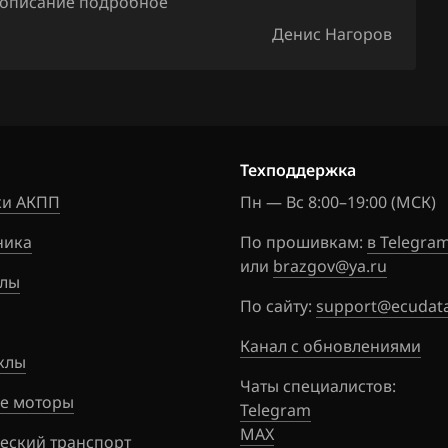
, описание подробное
Денис Нагоров
Техподдержка
и АКПП
Пн — Вс 8:00–19:00 (МСК)
ника
По прошивкам:
в Telegra
или
brazgov@ya.ru
лы
По сайту:
support@ecudata
Канал с обновлениями
клы
Чаты специалистов:
е моторы
Telegram
MAX
еский транспорт