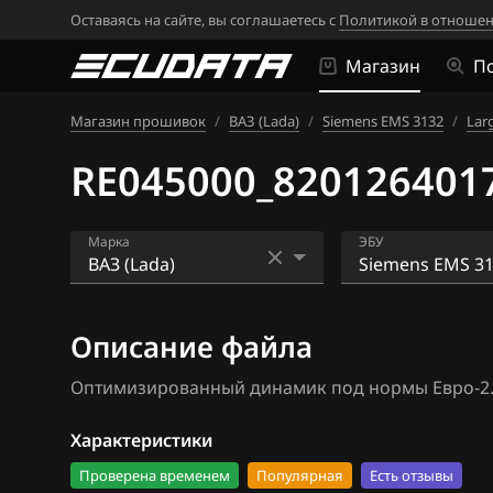
Оставаясь на сайте, вы соглашаетесь с
Политикой в отношен
Магазин
П
Магазин прошивок
/
ВАЗ (Lada)
/
Siemens EMS 3132
/
Lar
RE045000_8201264017
Марка
ЭБУ
Acura
Bosch ME17.9.7
Описание файла
Alfa Romeo
Bosch ME17.9.7
Оптимизированный динамик под нормы Евро-2
ATLAS
Bosch MP7.0H
Audi
Siemens EMS 3
Характеристики
Проверена временем
Популярная
Есть отзывы
BAIC
Siemens EMS 3