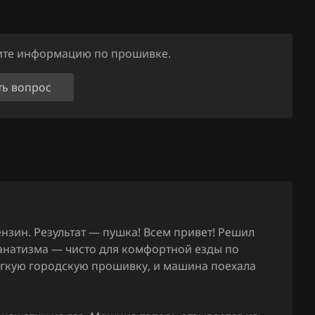
4B090601
35_38092
ните информацию по прошивке.
4B090601
35_39489
ть вопрос
4B090601
31_36392
4B090601
31_36645
4B090601
31_36692
ензин. Результат — пушка! Всем привет! Решил
4B090601
фанатизма — чисто для комфортной езды по
36_36235
егкую городскую прошивку, и машина поехала
4B090601
38_36236