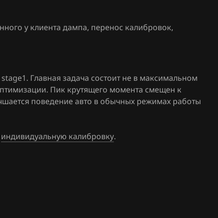
.27
Sharan 1.8T
4B090601
61(62)
84_35480
нного у клиента дампа, перенос калибровок
,
Sharan 2.0
.25
4B090601
T5 2.0
_359119
.26
4B090601
stage1. Главная задача состоит не в максимальном
1_354009
оптимизации. Пик крутящего момента смещен к
лучшается поведение авто в обычных режимах работы
4B090601
3_360280
11
4B090601
е
индивидуальную калибровку
.
01
3_395014
4B090601
35_36252
4B090601
35_36615