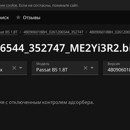
ии cookie
. Если не согласны, покиньте сайт.
оиск
Отзывы
at B5 1.8T
/
4B0906018BH_0261206544_352747
/
4B0906018BH_02612065
6544_352747_ME2Yi3R2.b
Модель
Версия
Beetle 1.8T
4B090601
53_35232
4
Beetle 2.0
4B090601
ия с отключенным контролем адсорбера.
6
Bora 1.4
0_352711
4
Caddy 1.4
4B090601
4_352725
4
Golf 1.4