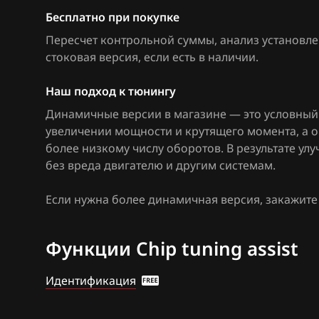
Bosch MED17.1
Citroen
Бесплатно при покупке
Bosch MED17.1.
Пересчет контрольной суммы, анализ установле
Dacia
стоковая версия, если есть в наличии
.
Bosch MED17.5
Daewoo
Bosch MED17.5
Наш подход к тюнингу
DAF
Динамичные версии в магазине — это условный 
Bosch MED9.1.x
Derways
увеличении мощности и крутящего момента, а 
Bosch MED9.5.x
более низкому числу оборотов. В результате у
Dodge
без вреда двигателю и другим системам.
BOSCH MG1CA8
Dongfeng
Если нужна более динамичная версия, закажит
Bosch MG1CS0
Exeed
Delphi DCM6.2
Функции Chip tuning assist
Extreme moto
DSG Temic
FAW
Идентификация
GSG Temic
Fiat
Marelli IAW4xx