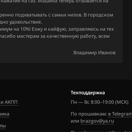
 нажатии на газ. Машина теперь отзывается на
4B090601
9_362361
еренно подхватывать с самых низов. В городском
одно удовольствие.
4B090601
имум на 10%! Езжу и кайфую, заправляюсь на тех
28_36649
пасибо мастерам за качественную работу, всем
4B090601
9_363493
Владимир Иванов
4B090601
9_366458
4B090601
30_36349
Техподдержка
4B090601
и АКПП
Пн — Вс 8:00–19:00 (МСК)
44_36807
ника
По прошивкам:
в Telegra
4B090601
или
brazgov@ya.ru
лы
91_36932