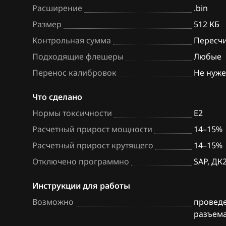
Расширение
.bin
BAW
Bosch EDC17C7
Размер
512 КБ
Bentley
Bosch EDC17CP
Контрольная сумма
Пересч
BMW
Bosch EDC17CP
Подходящие флешеры
Любые
Перенос калибровок
Не нуж
Brilliance
Bosch EDC17CP
BYD
Bosch M3.8.x (M
Что сделано
Нормы токсичности
E2
Cadillac
Bosch MD1CP0
Расчетный прирост мощности
14–15%
Changan
Bosch ME(D)7.1
Расчетный прирост крутящего
14–15%
Chenglong
Bosch ME(D)7.5
Отключено программно
SAP, ДК
Chery
Bosch ME17.5.6
Инструкции для работы
Chevrolet
Bosch MED(C)17
Возможно
проведе
17.5.21
разъема
Chrysler