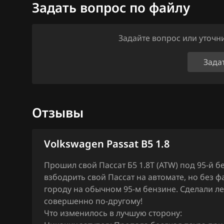
Задать вопрос по файлу
Ford
Marelli IAW7GV
Forthing
Задайте вопрос или уточ
Siemens PCR2.1
Foton
Simos 10xx
Зада
GAC
Simos 11xx
Geely
Simos 12xx
Genesis
Отзывы
Simos 16xx
GMC
Simos 18xx
Volkswagen Passat B5 1.8
Great Wall
Simos 2xx
Прошил свой Пассат Б5 1.8Т (ATW) под 95-й б
Groz
взбодрить свой Пассат на автомате, но без 
Simos 3xx
Haima
городу на обычном 95-м бензине. Сделали л
Simos 4xx
совершенно по-другому!
Haval
Что изменилось в лучшую сторону:
Simos 7xx