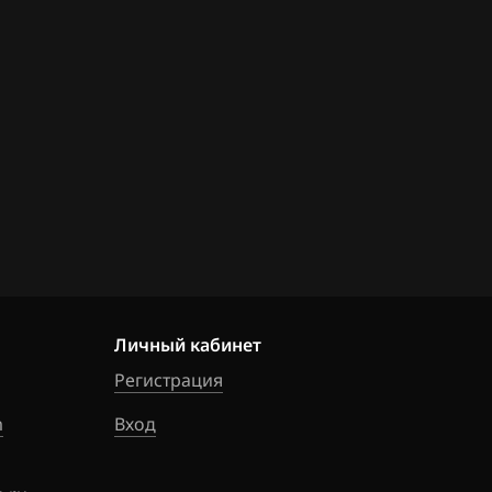
8DF_026120763
8DH_02612079
7
8DJ_026120792
8DJ_026120792
8DM_02612079
4
Личный кабинет
8DN_02612082
Регистрация
3
m
Вход
8DP_02612082
0