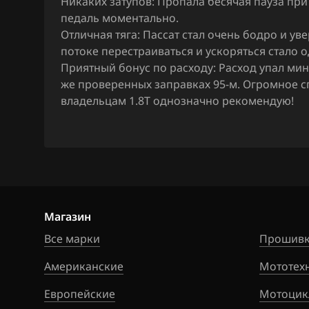
Никаких затупов: Пропала бесячая пауза при
Hawtai
педаль моментально.
Simos 9xx
Honda
Отличная тяга: Пассат стал очень бодро и ув
потоке перестраиваться и ускоряться стало 
Hongqi
Приятный бонус по расходу: Расход упал мин
же проверенных заправках 95-м. Огромное с
Howo
владельцам 1.8Т однозначно рекомендую!
Hummer
Hyundai
Infiniti
Iran Khodro
Магазин
Isuzu
Все марки
Прошивк
Iveco
Американские
Мототех
JAC
Европейские
Мотоцик
Jaecoo