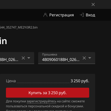
Регистрация
Вход
44_352747_ME2Yi3R2.bin
in
Прошивка
8AG_02612064
4B0906018BH_02612065
1
44_352747_ME2Yi3R2.bin
Цена
3 250 руб.
8AL_026120645
4B0906018BH_02612065
44_352747_SE3.bin
Купить за 3 250 руб.
8AR_026120652
Для покупки
зарегистрируйтесь
на сайте: сможете
пользоваться персональной скидкой и бонусами.