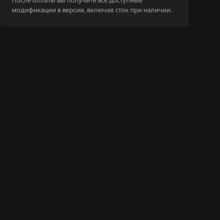
После оплаты вы получите все доступные
8AT_026120653
модификации в версии, включая сток при наличии.
8B_0261206050
8BB_026120653
8BG_02612065
8
8BG_02612065
4
8BH_02612065
7
8BH_02612065
3