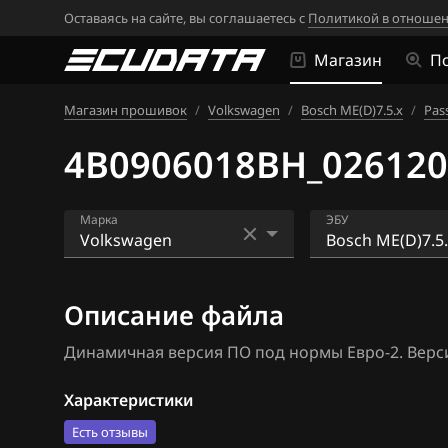
Оставаясь на сайте, вы соглашаетесь с
Политикой в отношен
Магазин
П
Магазин прошивок
/
Volkswagen
/
Bosch ME(D)7.5.x
/
Pass
4B0906018BH_026120
Марка
ЭБУ
Acura
Bosch EDC16U1
Описание файла
Alfa Romeo
Bosch EDC16U3
Динамичная версия ПО под нормы Евро-2. Верс
ATLAS
Bosch EDC17C4
Audi
Bosch EDC17C5
Характеристики
Есть отзывы
BAIC
Bosch EDC17C6