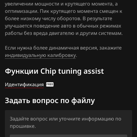
увеличении мощности и крутящего момента, а
FAW
оптимизации. Пик крутящего момента смещен к
более низкому числу оборотов. В результате
Fiat
улучшается поведение авто в обычных режимах
Ford
работы без вреда двигателю и другим системам.
Forthing
Если нужна более динамичная версия, закажите
индивидуальную калибровку
Foton
.
GAC
Функции Chip tuning assist
Geely
Идентификация
Genesis
Задать вопрос по файлу
GMC
Great Wall
Задайте вопрос или уточните информацию по
прошивке.
Groz