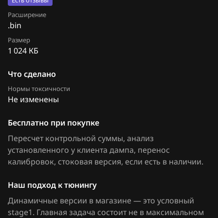
Есть отзывы
Chevrolet
Расширение
Element 2.4
.bin
Chrysler
Freed Spike
Размер
1 024 КБ
Citroen
Insight 1.3 i-DSI i-VTEC
Dacia
Что сделано
Insight 1.5 i-DSI i-VTEC
Нормы токсичности
Daewoo
Jazz, Fit
Не изменены
DAF
Legend 3.5 295hp
Бесплатно при покупке
Derways
Odyssey 3.5
Пересчет контрольной суммы, анализ
установленного у клиента дампа, перенос
Dodge
Pilot
калибровок
, стоковая версия, если есть в наличии
.
Dongfeng
Pilot 3.5
Наш подход к тюнингу
Exeed
Ridgeline
Динамичные версии в магазине — это условный
Extreme moto
stage1. Главная задача состоит не в максимальном
Shuttle 1.3i-DSI i-VTEC_(L13A)