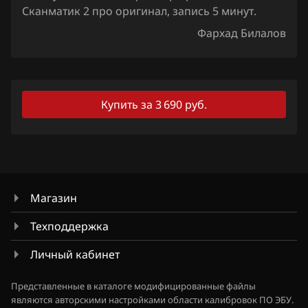
Iveco
Сканматик 2 про оригинал, запись 5 минут.
JAC
Фархад Билалов
Jaecoo
Jaguar
Купить за 3 690 руб.
Jeep
Jetour
Kaiyi
Kia
Магазин
King Long
Техподдержка
KYC
Личный кабинет
Lancia
Представленные в каталоге модифицированные файлы
являются авторскими настройками области калибровок ПО ЭБУ.
Land Rover