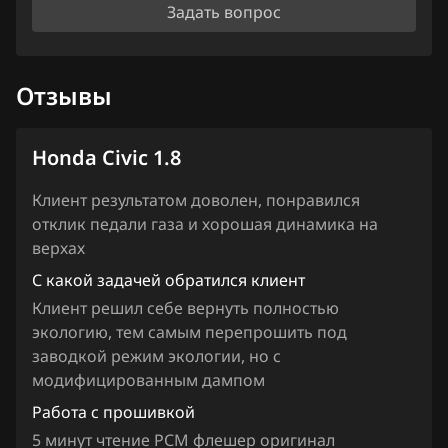
Haima
Задать вопрос
Haval
Отзывы
Hawtai
Honda
Honda Civic 1.8
Hongqi
Клиент результатом доволен, понравился
Howo
отклик педали газа и хорошая динамика на
верхах
Hummer
С какой задачей обратился клиент
Hyundai
Клиент решил себе вернуть полностью
Infiniti
экологию, тем самым перепрошить под
заводкой режим экологии, но с
Iran Khodro
модифицированным дампом
Isuzu
Работа с прошивкой
5 минут чтение РСМ флешер оригинал