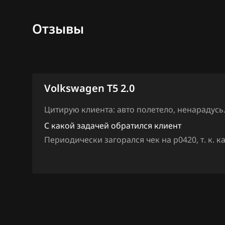
Ford
Marelli IAW7GV
Отзывы
Forthing
Siemens PCR2.1
Foton
Simos 10xx
GAC
Simos 11xx
Volkswagen T5 2.0
Geely
Simos 12xx
Genesis
Цитирую клиента: авто полетело, ненарадусь
Simos 16xx
С какой задачей обратился клиент
GMC
Периодически загорался чек на р0420, т. к. к
Simos 18xx
Great Wall
Simos 2xx
Groz
Simos 3xx
Haima
Simos 4xx
Haval
Simos 7xx