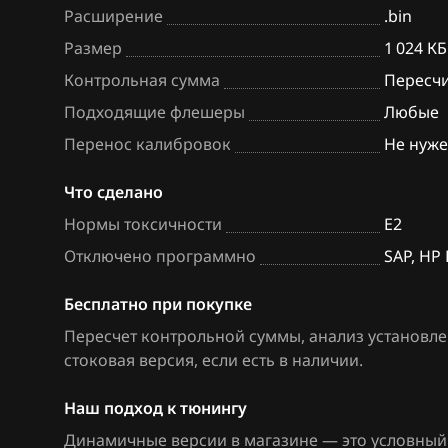
Расширение
.bin
BAW
Bosch EDC17C7
Размер
1 024 КБ
Bentley
Bosch EDC17CP
Контрольная сумма
Пересч
BMW
Bosch EDC17CP
Подходящие флешеры
Любые
Перенос калибровок
Не нуж
Brilliance
Bosch EDC17CP
BYD
Bosch M3.8.x (M
Что сделано
Нормы токсичности
E2
Cadillac
Bosch MD1CP0
Отключено программно
SAP, HP
Changan
Bosch ME(D)7.1
Бесплатно при покупке
Chenglong
Bosch ME(D)7.5
Пересчет контрольной суммы, анализ установле
Chery
Bosch ME17.5.6
стоковая версия, если есть в наличии
.
Chevrolet
Bosch MED(C)17
Наш подход к тюнингу
17.5.21
Chrysler
Динамичные версии в магазине — это условный 