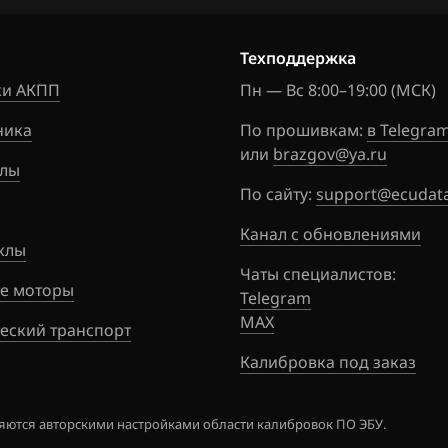
Техподдержка
и АКПП
Пн — Вс 8:00–19:00 (МСК)
ника
По прошивкам:
в Telegra
или
brazgov@ya.ru
лы
По сайту:
support@ecudata
Канал с обновлениями
клы
Чаты специалистов:
е моторы
Telegram
MAX
еский транспорт
Калибровка под заказ
ются авторскими настройками области калибровок ПО ЭБУ.