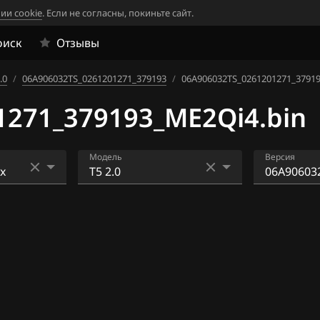
ии cookie
. Если не согласны, покиньте сайт.
оиск
Отзывы
.0
/
06A906032TS_0261201271_379193
/
06A906032TS_0261201271_37919
1271_379193_ME2Qi4.bin
Модель
Версия
Beetle 1.8T
06A90603
77_36977
4
Beetle 2.0
06A90603
6
Bora 1.4
28_36976
4
Caddy 1.4
06A90603
1_379193
4
Golf 1.4