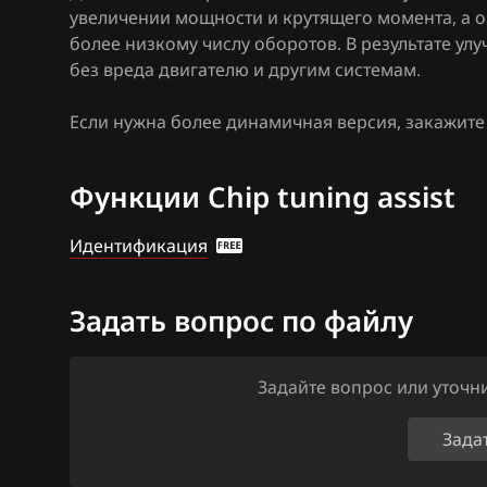
Bosch MED17.1
увеличении мощности и крутящего момента, а 
Citroen
более низкому числу оборотов. В результате у
Bosch MED17.1.
Dacia
без вреда двигателю и другим системам.
Bosch MED17.5
Daewoo
Если нужна более динамичная версия, закажит
Bosch MED17.5
DAF
Bosch MED9.1.x
Функции Chip tuning assist
Derways
Bosch MED9.5.x
Dodge
Идентификация
BOSCH MG1CA8
Dongfeng
Bosch MG1CS0
Задать вопрос по файлу
Exeed
Delphi DCM6.2
Extreme moto
Задайте вопрос или уточ
DSG Temic
FAW
Зада
GSG Temic
Fiat
Marelli IAW4xx