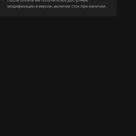
После оплаты вы получите все доступные
1_379193_SE4.bin
2TS_026120127
модификации в версии, включая сток при наличии.
2TS_026120127
2TT_026120127