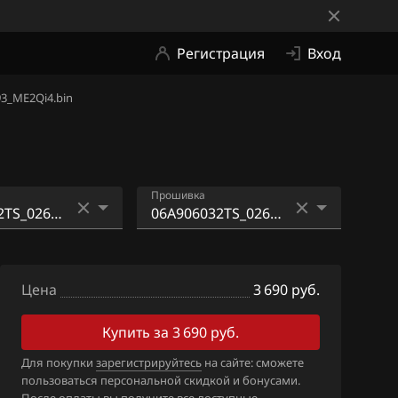
Регистрация
Вход
3_ME2Qi4.bin
Прошивка
2DB_02612076
06A906032TS_026120127
1
1_379193_ME2Qi4.bin
Цена
3 690 руб.
2PG_02612086
06A906032TS_026120127
6
1_379193_ME2Qi4EVAP.bi
Купить за 3 690 руб.
n
2TS_026120127
Для покупки
зарегистрируйтесь
на сайте: сможете
пользоваться персональной скидкой и бонусами.
06A906032TS_026120127