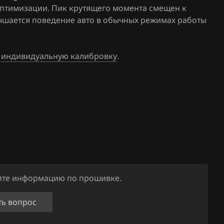
.27
оптимизации. Пик крутящего момента смещен к
Sharan 1.8T
лучшается поведение авто в обычных режимах работы
61(62)
Sharan 2.0
.25
T5 2.0
е
индивидуальную калибровку
.
.26
11
01
ните информацию по прошивке.
ть вопрос