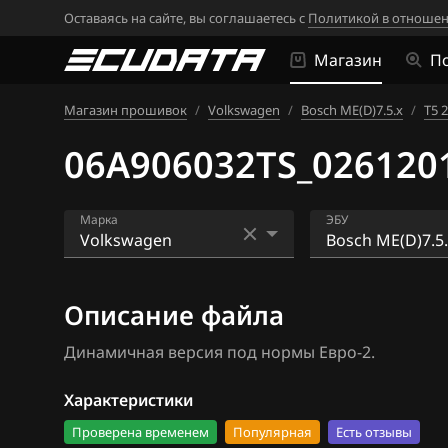
Оставаясь на сайте, вы соглашаетесь с
Политикой в отношен
Магазин
П
Магазин прошивок
/
Volkswagen
/
Bosch ME(D)7.5.x
/
T5 2
06A906032TS_026120
Марка
ЭБУ
Acura
Bosch EDC16U1
Описание файла
Alfa Romeo
Bosch EDC16U3
Динамичная версия под нормы Евро-2.
ATLAS
Bosch EDC17C4
Audi
Bosch EDC17C5
Характеристики
Проверена временем
Популярная
Есть отзывы
BAIC
Bosch EDC17C6