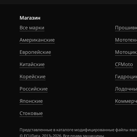
Hawtai
Simos 9xx
Honda
Магазин
Hongqi
Все марки
Прошивк
Howo
Американские
Мототех
Hummer
Европейские
Мотоцик
Hyundai
Китайские
CFMoto
Infiniti
Корейские
Гидроци
Iran Khodro
Российские
Лодочны
Isuzu
Японские
Коммерч
Iveco
Стоковые
JAC
Представленные в каталоге модифицированные файлы явля
© ECUData, 2013–2026. Все права защищены.
Jaecoo