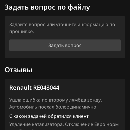
Haima
Задать вопрос по файлу
Haval
Задайте вопрос или уточните информацию по
Hawtai
прошивке.
Honda
Задать вопрос
Hongqi
Howo
Отзывы
Hummer
Hyundai
Renault RE043044
Infiniti
Ушла ошибка по второму лямбда зонду.
Автомобиль поехал более динамично
Iran Khodro
С какой задачей обратился клиент
Isuzu
Удаление катализатора. Отключение Евро норм