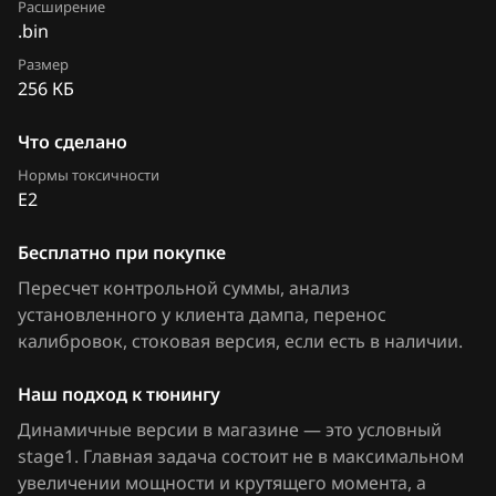
Расширение
Siemens EMS 3130
.bin
Chevrolet
RE1D30D3
Siemens EMS 3132
Размер
Chrysler
RE1F00F0
256 КБ
Siemens EMS 3134
Citroen
Что сделано
Siemens EMS 3140
Dacia
Нормы токсичности
Siemens EMS 3150
E2
Daewoo
Siemens EMS 3155
Бесплатно при покупке
DAF
Siemens EMS 3160
Пересчет контрольной суммы, анализ
Derways
установленного у клиента дампа, перенос
Siemens EMS 3161
калибровок
Dodge
, стоковая версия, если есть в наличии
.
Siemens SID 301
Dongfeng
Наш подход к тюнингу
Siemens SID 305
Динамичные версии в магазине — это условный
Exeed
stage1. Главная задача состоит не в максимальном
Siemens SID 306
Extreme moto
увеличении мощности и крутящего момента, а