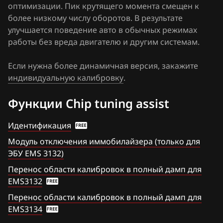
Siemens SID 310
оптимизации. Пик крутящего момента смещен к
FAW
более низкому числу оборотов. В результате
Siemens SID 321
улучшается поведение авто в обычных режимах
Fiat
работы без вреда двигателю и другим системам.
Siemens Sim32
Ford
Valeo V40 (Sagem S3000 CAN)
Если нужна более динамичная версия, закажите
Forthing
индивидуальную калибровку
.
Foton
Функции Chip tuning assist
GAC
Идентификация
Geely
Модуль отключения иммобилайзера (только для
Genesis
ЭБУ EMS 3132)
Перенос области калибровок в полный дамп для
GMC
EMS3132
Great Wall
Перенос области калибровок в полный дамп для
EMS3134
Groz