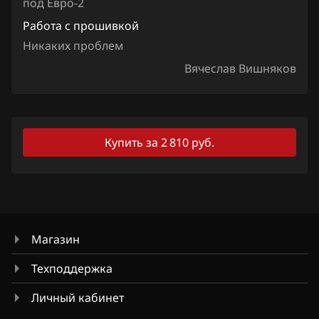
Iveco
под Евро-2
Работа с прошивкой
JAC
Никаких проблем
Jaecoo
Вячеслав Вишняков
Jaguar
Jeep
Купить за 2 810 руб.
Jetour
Kaiyi
Kia
King Long
Магазин
KYC
Техподдержка
Lancia
Личный кабинет
Land Rover