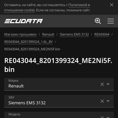
Оставаясь на сайте, вы соглашаетесь с
Политикой в
отношении cookie
. Если не согласны, покиньте сайт.
Магазин прошивок
/
Renault
/
Siemens EMS 3132
/
RE043044
/
RE043044_8201399324_1.6L_8V
/
RE043044_8201399324_ME2Ni5F.bin
RE043044_8201399324_ME2Ni5F.
bin
Марка
Acura
ЭБУ
Alfa Romeo
Bosch EDC16CP33
Модель
ATLAS