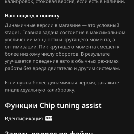
калибровок
, стоковая версия, если есть в наличии
.
Sagem S3000
0261208782_96838772
Fiat
Наш подход к тюнингу
Siemens Simtec 56.x
0261208782_96838773
Ford
Динамичные версии в магазине — это условный
Siemens Simtec 71.1
0261208782_96842713
stage1. Главная задача состоит не в максимальном
Forthing
увеличении мощности и крутящего момента, а
Siemens Simtec 71.5
0261208782_96842718
Foton
оптимизации. Пик крутящего момента смещен к
Siemens Simtec 71.6
более низкому числу оборотов. В результате
0261208782_96842722
GAC
улучшается поведение авто в обычных режимах
Siemens Simtec 75.x
0261208782_96842733
работы без вреда двигателю и другим системам.
Geely
Siemens Simtec 81.x
0261208782_96842734
Genesis
Если нужна более динамичная версия, закажите
индивидуальную калибровку
.
0261208782_96842739
GMC
0261208782_96960601
Функции Chip tuning assist
Great Wall
0261208782_96960602
Groz
Идентификация
0261208782_96960603
Haima
Задать вопрос по файлу