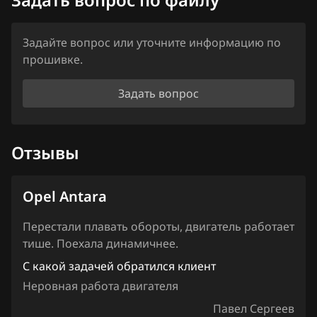
0261208782_96960604
Haval
0261208782_96991580
Задайте вопрос или уточните информацию по
Hawtai
прошивке.
0261208782_96991581
Honda
Задать вопрос
0261208782_96991582
Hongqi
0261208782_96991583
Howo
Отзывы
0261208782_96991584
Hummer
0261208782_96991585
Hyundai
Opel Antara
0261208782_96995703
Infiniti
Перестали плавать обороты, двигатель работает
Iran Khodro
тише. Поехала динамичнее.
С какой задачей обратился клиент
Isuzu
Неровная работа двигателя
Iveco
Павел Сергеев