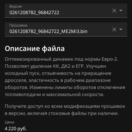
Audi
Antara, Captiva
Версия
ACDelco 5 (ACDelco Exx)
BAIC
ACDelco 5 (E98)
0261201458_96820226
BAW
Прошивка
Bosch EDC16C36
0261201458_96838772
Bentley
0261208782_96842722_ME2Mi3.bin
Bosch EDC16C9
Описание файла
0261201458_96838773
BMW
0261208782_96842722_ME2Mi3KTag.bin
Bosch EDC17C42
Оптимизированный динамик под нормы Евро-2.
0261201458_96842713
Brilliance
Позволяет удаление КК, ДК2 и ЕГР. Улучшен
0261208782_96842722_SE4.bin
Bosch EDC17C59
0261201458_96842722
холодный пуск, отзывчивость на приращение
BYD
дросселя, эластичность в рабочем диапазоне
Bosch EDC17C84
0261201458_96960602
Cadillac
оборотов. Изменены лимиты оборотов отключения
Bosch M1.5.5
топливоподачи и максимальной скорости.
0261201458_96960605
Changan
Bosch MD1CS003
Получите доступ ко всем модификациям прошивок
0261201458_96960621
Chenglong
в версии, включая стоковые файлы при наличии.
Bosch ME(D)9.6.x
0261201458_96960622
Chery
Цена
Bosch ME1.5.5
4 220 руб.
0261201458_96991582