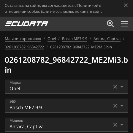
Оставаясь на сайте, вы соглашаетесь с
Политикой в
отношении cookie
. Если не согласны, покиньте сайт.
Магазин прошивок
/
Opel
/
Bosch ME7.9.9
/
Antara, Captiva
/
0261208782_96842722
/
0261208782_96842722_ME2Mi3.bin
0261208782_96842722_ME2Mi3.b
in
Марка
Acura
ЭБУ
Alfa Romeo
ACDelco 2 (MULTEC-S)
Модель
ATLAS
ACDelco 3 (MT35E)