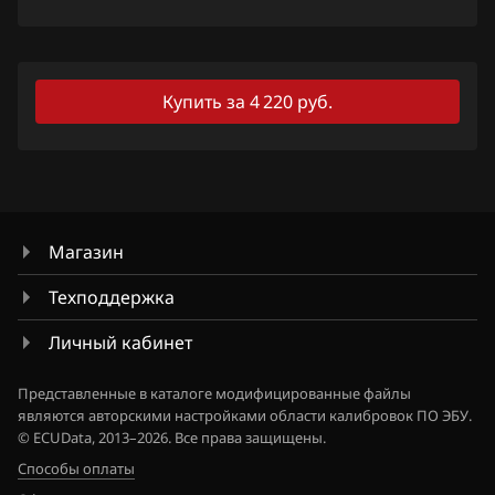
JAC
Jaecoo
Купить за 4 220 руб.
Jaguar
Jeep
Jetour
Kaiyi
Магазин
Kia
Техподдержка
King Long
Личный кабинет
KYC
Представленные в каталоге модифицированные файлы
Lancia
являются авторскими настройками области калибровок ПО ЭБУ.
© ECUData, 2013–2026. Все права защищены.
Land Rover
Способы оплаты